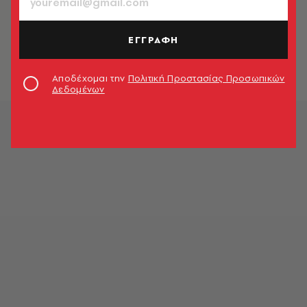
ΕΛΛΑΔΑ
Πώς θα σώσουμε τα παιδιά από την
προπαγάνδα των δασκάλων τους;
ΕΓΓΡΑΦΗ
Μάνος Βουλαρίνος
Αποδέχομαι την
Πολιτική Προστασίας Προσωπικών
Δεδομένων