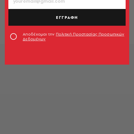
ΕΛΛΑΔΑ
Αττική: Μπαράζ εμπρηστικών
επιθέσεων στα βόρεια προάστια
ΕΓΓΡΑΦΗ
Newsroom
Αποδέχομαι την
Πολιτική Προστασίας Προσωπικών
Δεδομένων