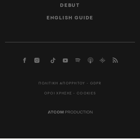
DEBUT
ENGLISH GUIDE
ΠΟΛΙΤΙΚΗ ΑΠΟΡΡΗΤΟΥ - GDPR
ΟΡΟΙ ΧΡΗΣΗΣ - COOKIES