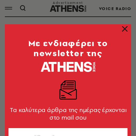
VOICE RADIO
ΜΠΕΛΑ ΧΑΝΤΙΝΤ
Mε ενδιαφέρει το
newsletter της
ΟΛΑ ΤΑ ΑΡΘΡΑ ΤΟΥ TAG
ΜΠΕΛΑ ΧΑΝΤΙΝΤ
ΚΟΣΜΟΣ
Η οικογένεια Χαντίντ δέχεται
θανατικές απειλές μετά την
Tα καλύτερα άρθρα της ημέρας έρχονται
ανάρτηση της Τζίτζι
στο mail σου
Newsroom