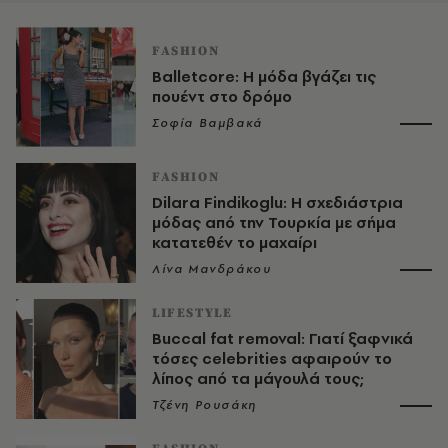
FASHION
Balletcore: Η μόδα βγάζει τις
πουέντ στο δρόμο
Σοφία Βαμβακά
FASHION
Dilara Findikoglu: Η σχεδιάστρια
μόδας από την Τουρκία με σήμα
κατατεθέν το μαχαίρι
Λίνα Μανδράκου
LIFESTYLE
Buccal fat removal: Γιατί ξαφνικά
τόσες celebrities αφαιρούν το
λίπος από τα μάγουλά τους;
Τζένη Ρουσάκη