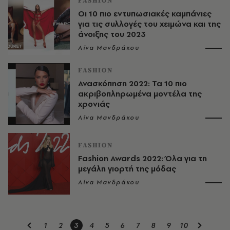
FASHION
Οι 10 πιο εντυπωσιακές καμπάνιες
για τις συλλογές του χειμώνα και της
άνοιξης του 2023
Λίνα Μανδράκου
FASHION
Ανασκόπηση 2022: Τα 10 πιο
ακριβοπληρωμένα μοντέλα της
χρονιάς
Λίνα Μανδράκου
FASHION
Fashion Awards 2022: Όλα για τη
μεγάλη γιορτή της μόδας
Λίνα Μανδράκου
1
2
3
4
5
6
7
8
9
10