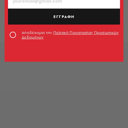
FASHION
Ακουστικά: cool στιλ χωρίς ιδιαίτερη
προσπάθεια
ΕΓΓΡΑΦΗ
Λίνα Μανδράκου
Αποδέχομαι την
Πολιτική Προστασίας Προσωπικών
Δεδομένων