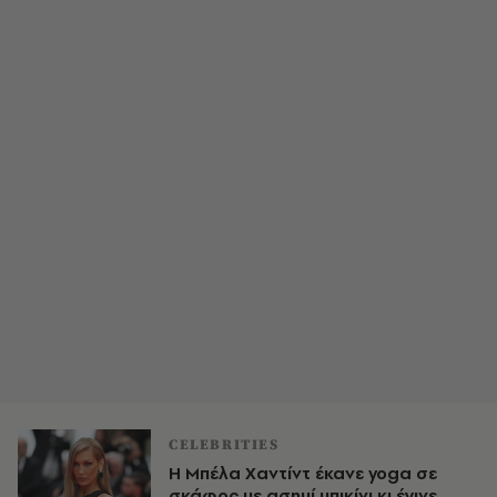
CELEBRITIES
Η Μπέλα Χαντίντ έκανε yoga σε
σκάφος με ασημί μπικίνι κι έγινε