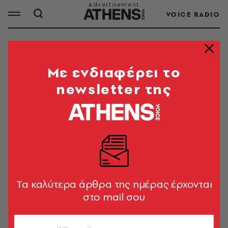
VOICE RADIO
ΜΠΕΛΑ ΧΑΝΤΙΝΤ
Mε ενδιαφέρει το
newsletter της
ΟΛΑ ΤΑ ΑΡΘΡΑ ΤΟΥ TAG
ΜΠΕΛΑ ΧΑΝΤΙΝΤ
CELEBRITIES
Η Μπέλα Χαντίντ για τη μάχη με τη
νόσο Lyme: Ξυπνάς με άγχος ήδη
Tα καλύτερα άρθρα της ημέρας έρχονται
μέσα στο σώμα σου
στο mail σου
Newsroom