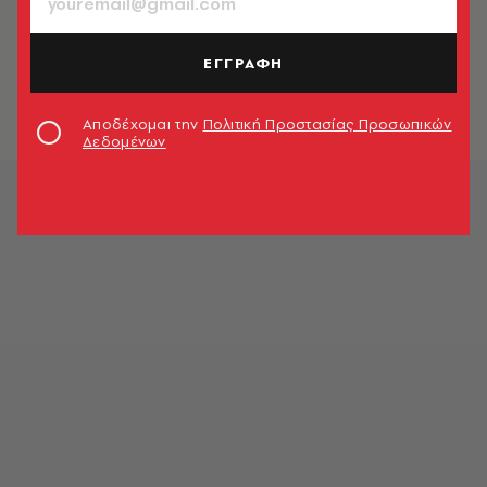
CELEBRITIES
Μπέλα Χαντίντ: Η εμφάνιση στις
Κάννες που «ζωντάνεψε» ένα
ΕΓΓΡΑΦΗ
ιστορικό look
Newsroom
Αποδέχομαι την
Πολιτική Προστασίας Προσωπικών
Δεδομένων