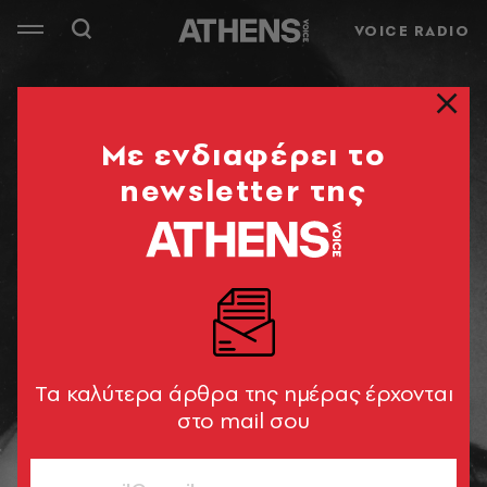
VOICE RADIO
Mε ενδιαφέρει το
newsletter της
Tα καλύτερα άρθρα της ημέρας έρχονται
στο mail σου