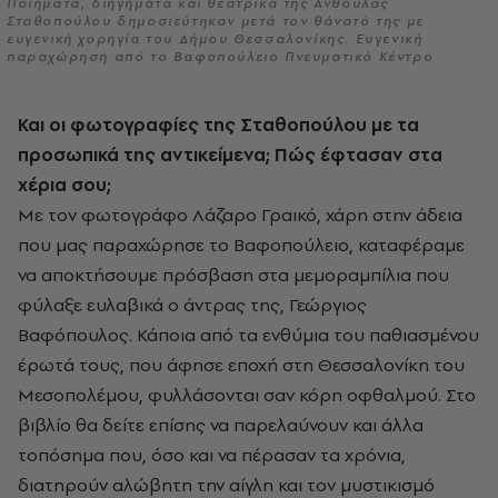
Ποιήματα, διηγήματα και θεατρικά της Ανθούλας
Σταθοπούλου δημοσιεύτηκαν μετά τον θάνατό της με
ευγενική χορηγία του Δήμου Θεσσαλονίκης. Ευγενική
παραχώρηση από το Βαφοπούλειο Πνευματικό Κέντρο
Και οι φωτογραφίες της Σταθοπούλου με τα
προσωπικά της αντικείμενα; Πώς έφτασαν στα
χέρια σου;
Με τον φωτογράφο Λάζαρο Γραικό, χάρη στην άδεια
που μας παραχώρησε το Βαφοπούλειο, καταφέραμε
να αποκτήσουμε πρόσβαση στα μεμοραμπίλια που
φύλαξε ευλαβικά ο άντρας της, Γεώργιος
Βαφόπουλος. Κάποια από τα ενθύμια του παθιασμένου
έρωτά τους, που άφησε εποχή στη Θεσσαλονίκη του
Μεσοπολέμου, φυλλάσονται σαν κόρη οφθαλμού. Στο
βιβλίο θα δείτε επίσης να παρελαύνουν και άλλα
τοπόσημα που, όσο και να πέρασαν τα χρόνια,
διατηρούν αλώβητη την αίγλη και τον μυστικισμό