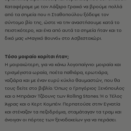
Καταφέραμε με τον Λάζαρο Γραικό να βρούμε πολλά
από τα σημεία που η Σταθοπούλου ξόδεψε τον
σύντομο βίο της, ώστε να την αναστήσουμε κατά το
πειστικότερο, και ένα από αυτά τα σημεία ήταν και το
δικό μας «Μαγικό Βουνό» στο Ασβεστοχώρι.
Τόσο μοιραίο κορίτσι ήταν;
Η μοιραιώτερη, για να κάνω λογοπαίγνιο: μοιραία και
τρισμέγιστα ωραία, ποέτα παθιάρα, ερωτιάρα,
ναζιάρα και με έναν ευρύ κύκλο θαυμαστών, που θα
τους δείτε στο βιβλίο. Όπως ο Γρηγόριος Ξενόπουλος
και ο Μπράιαν Τζόουνς των Rolling Stones. Ή ο Τέλος
Άγρας και ο Κερτ Κομπέιν. Περπατούσε στην Εγνατία
και στέναζαν τα πεζοδρόμια, σταμάταγαν τα τραμ και
άνοιγαν οι πόρτες των ξενοδοχείων για να περάσει.