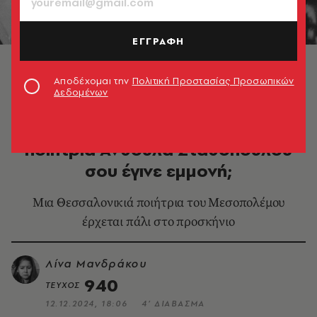
ΕΓΓΡΑΦΗ
Η ποιήτρια Ανθούλα Σταθοπούλου. Πορτρέτο από
τους Λιόντα - Μαυρίδη. Ευγενική παραχώρηση του
Αποδέχομαι την
Πολιτική Προστασίας Προσωπικών
Βαφοπούλειου Πνευματικού Κέντρου
Δεδομένων
ΒΙΒΛΙΟ
Στέφανε Τσιτσόπουλε, γιατί η
ποιήτρια Ανθούλα Σταθοπούλου
σου έγινε εμμονή;
Μια Θεσσαλονικιά ποιήτρια του Μεσοπολέμου
έρχεται πάλι στο προσκήνιο
Λίνα Μανδράκου
940
ΤΕΥΧΟΣ
12.12.2024, 18:06
4’ ΔΙΑΒΑΣΜΑ