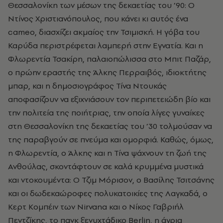
Θεσσαλονίκη των μέσων της δεκαετίας του ’90: Ο
Ντίνος Χριστιανόπουλος, που κάνει κι αυτός ένα
cameo, διασχίζει ακμαίος την Τσιμισκή. Η γόβα του
Καρύδα περιστρέφεται λαμπερή στην Εγνατία. Και η
Φλωρεντία Τσακίρη, παλαιοπώλισσα στο Μπιτ Παζάρ,
ο πρώην εραστής της Άλκης Περραιβός, ιδιοκτήτης
μπαρ, και η δημοσιογράφος Τίνα Ντουκάς
αποφασίζουν να εξιχνιάσουν τον περιπετειώδη βίο και
την πολιτεία της ποιήτριας, την οποία λίγες γυναίκες
στη Θεσσαλονίκη της δεκαετίας του ’30 τολμούσαν να
της παραβγούν σε πνεύμα και ομορφιά. Καθώς, όμως,
η Φλωρεντία, ο Άλκης και η Τίνα ψάχνουν τη ζωή της
Ανθούλας, σκοντάφτουν σε καλά κρυμμένα μυστικά
και ντοκουμέντα: Ο Τζιμ Μόρισον, ο Βασίλης Τσιτσάνης
και οι δωδεκαώροφες πολυκατοικίες της Λαγκαδά, ο
Κερτ Κομπέιν των Nirvana και ο Νίκος Γαβριήλ
Πεντζίκης, το πανκ ξενυχτάδικο Berlin, η άγρια