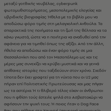
μεταξύ γοτθικής νουβέλας, cyberpunk
φωτομυθιστορήματος, μεσοπολεμικής ελεγείας και
υβριδικής βιογραφίας. Ήθελα με το βιβλίο μου να
αποδώσω φόρο τιμής στη μελαγχολική Ανθούλα. Τα
σπαρακτικά της ποιήματα και τη ζωή της θέλησα να τα
κάνω γνωστά, ώστε να η ποιήτρια να αναδυθεί από την
αφάνεια για να τιμηθεί όπως της αξίζει. Από την άλλη,
ήθελα να αποδώσω και έναν φόρο τιμής σε μια
Θεσσαλονίκη που από τον Μεσοπόλεμο ως και τις
μέρες μας συνεχίζει να κρύβει μυστικά και να γεννά
απίθανες ιστορίες που ταξιδεύουν στον χρόνο. Σχεδόν
τίποτα δεν έχει γραφτεί για τη νύχτα που οι U2 μας
πήραν επί Πολιτιστικής Πρωτεύουσας και μας πήγαν
ως τα αστέρια. Ή τι θλιβερό τέλος είχαν οι άνθρωποι
που η φθίση τούς έστειλε ψηλά στο Ασβεστοχώρι να
αφήσουν την ψυχή τους. Ή ποιος ήταν ο Dog Face
Boy, που πέθανε στο Χαμιντιέ (σημερινό νοσοκομείο