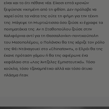
είναι και το ότι πέθανε νέα. Είκοσι επτά χρονών
ξεψύχησε νικημένη από τη φθίση. Δεν πρόλαβε να
χαρεί ούτε τα νιάτα της ούτε τη φήμη για την τέχνη
της. Μάγεψε τη Μυρτιώτισσα όσο ζούσε κι έγραφε τα
ποιηματάκια της. Αν η Σταθοπούλου ζούσε στην
Καλιφόρνια αντί για τη Θεσσαλονίκη-ποντικούπολη
του Μεσοπολέμου, ο Πολάνσκι θα της χάριζε τον ρόλο
της Φέι Ντάναγουεϊ στο «Chinatown», o Ελρόι θα της
έκανε πρόταση γάμου ή θα της αφιέρωνε ένα
κεφάλαιο στο «Λος Άντζελες Εμπιστευτικό». Τόσο
κούκλα, τόσο τζαναμπέτικο αλλά και τόσο άτυχο
πλάσμα ήταν.