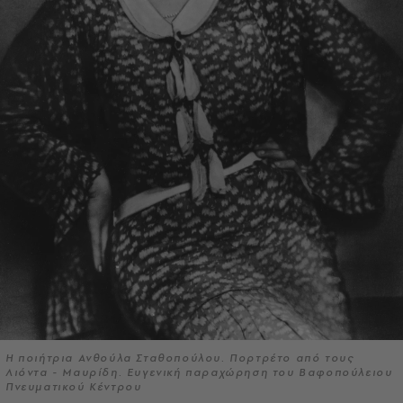
Η ποιήτρια Ανθούλα Σταθοπούλου. Πορτρέτο από τους
Λιόντα - Μαυρίδη. Ευγενική παραχώρηση του Βαφοπούλειου
Πνευματικού Κέντρου