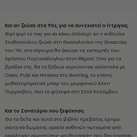
Και αν ζούσε στα 90s, για να συνεχιστεί η ίντριγκα;
Φιρί φιρί το πας για να κάνω σπόιλερ! Αν η Ανθούλα
Σταθοπούλου ζούσε στη Θεσσαλονίκη της δεκαετίας
του ’90, στα σίγουρα θα άκουγε τις εκπομπές του
Χρήστου Πορτοκάλογλου στον 88μισό. Όσο για τα
βράδια της, θα τα ξόδευε χορεύοντας ασύστολα με
Oasis, Pulp και Nirvana στο Bootleg, το επίσης
μυθιστορηματικό μπαρ του μορφονιού Άλκη
Περραιβού, που το φύτεψα στη Στοά Κολόμβου.
Και το Σανατόριο που ξεψύχησε;
Θα τα δείτε και αυτά στο βιβλίο: Κρεβάτια, έρημα
σκοτεινά δωμάτια, αρχεία ασθενών νωτισμένα από
εφιαλτικές αιμοπτύσεις και θεραπείες που δεν έπιασαν.