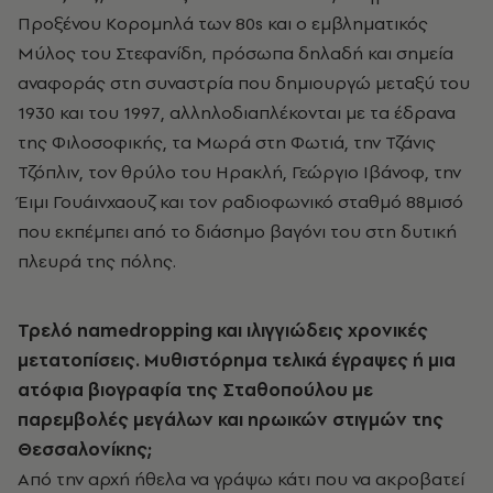
Προξένου Κορομηλά των 80s και ο εμβληματικός
Μύλος του Στεφανίδη, πρόσωπα δηλαδή και σημεία
αναφοράς στη συναστρία που δημιουργώ μεταξύ του
1930 και του 1997, αλληλοδιαπλέκονται με τα έδρανα
της Φιλοσοφικής, τα Μωρά στη Φωτιά, την Τζάνις
Τζόπλιν, τον θρύλο του Ηρακλή, Γεώργιο Ιβάνοφ, την
Έιμι Γουάινχαουζ και τον ραδιοφωνικό σταθμό 88μισό
που εκπέμπει από το διάσημο βαγόνι του στη δυτική
πλευρά της πόλης.
Τρελό namedropping και ιλιγγιώδεις χρονικές
μετατοπίσεις. Μυθιστόρημα τελικά έγραψες ή μια
ατόφια βιογραφία της Σταθοπούλου με
παρεμβολές μεγάλων και ηρωικών στιγμών της
Θεσσαλονίκης;
Από την αρχή ήθελα να γράψω κάτι που να ακροβατεί