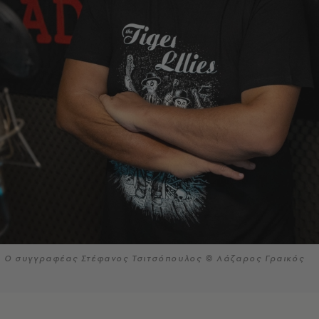
Ο συγγραφέας Στέφανος Τσιτσόπουλος © Λάζαρος Γραικός