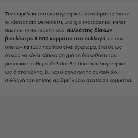
Την επιμέλεια του φωτογραφικού λευκώματος έχουν
οι
Alessandro
Benedetti
,
Giorgio
Moroder
και
Peter
Bastine
. Ο
Benedetti
είναι
συλλέκτης δίσκων
βινυλίου με 8.000 κομμάτια στη συλλογή
, εκ των
οποίων τα 1.200 περίπου είναι έγχρωμα, έχει δε ως
όνειρο να κάνει κάποια στιγμή τη δισκοθήκη του
μουσειακό έκθεμα. Ο
Peter
Bastine
έχει βιογραφικό
ως δισκοπώλης,
DJ
και διοργανωτής συναυλιών. Η
συλλογή του επίσης αριθμεί γύρω στα 8.000 κομμάτια.