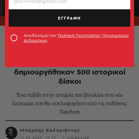
ΕΓΓΡΑΦΗ
Extraordinary Records © Taschen
Αποδέχομαι την
Πολιτική Προστασίας Προσωπικών
Δεδομένων
ΒΙΒΛΙΟ
Extraordinary Records: Πώς
δημιουργήθηκαν 500 ιστορικοί
δίσκοι
Ένα ταξίδι στην ιστορία του βινυλίου στο νέο
λεύκωμα που θα κυκλοφορήσει από τις εκδόσεις
Taschen
Μπάμπης Καλογιάννης
12.02.2024, 15:19
1’ ΔΙΑΒΑΣΜΑ