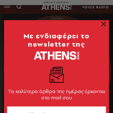
VOICE RADIO
Mε ενδιαφέρει το
newsletter της
Tα καλύτερα άρθρα της ημέρας έρχονται
στο mail σου