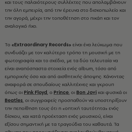
και τους παλαιότερους συλλέκτες που απολαμβάνουν
την όλη εμπειρία, από την έρευνα στο δισκοπωλείο και
την αγορά, μέχρι την τοποθέτηση στο πικάπ και τον
αναλογικό ήχο.
Το
«
Extraordinary Records»
είναι ένα λεύκωμα που
συνδυάζει με τον καλύτερο τρόπο τη μουσική με τη
φωτογραφία και το σχέδιο, με τα δύο τελευταία να
είναι αναπόσπαστα στοιχεία ενός
album
, τόσο από
εμπορικής όσο και από αισθητικής άποψης. Κάνοντας
αναφορά σε σπουδαίους καλλιτέχνες και γκρουπ
όπως οι
Pink Floyd
, ο
Prince
, οι
Bon Jovi
και φυσικά οι
Beatles
, οι συγγραφείς προσπαθούν να υποστηρίξουν
την πεποίθηση τους ότι η «οπτική ταυτότητα» ενός
δίσκου, και κατά προέκταση ενός μουσικού, είναι
εξίσου σημαντική με τα τραγούδια του καθαυτά. Τα
albums
που παρουσιάζονται ακολουθούν θεματική