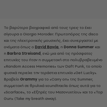
Το βαρύτερο βιογραφικό από τους τρεις το έχει
σίγουρα ο
Giorgio
Moroder
. Πρωτοπόρος της
disco
και της ηλεκτρονικής μουσικής, έχει συνεργαστεί με
ονόματα όπως ο
David Bowie
, η
Donna Summer
και
η
Barbra Streisand
, ενώ μια από τις πρόσφατες
επιτυχίες του ήταν η συμμετοχή στο πολυβραβευμένο
«
Random
Access
Memories»
των
Daft
Punk
, το οποίο
φυσικά περιείχε την τεράστια επιτυχία «
Get
Lucky»
.
Βραβείο
Grammy
για το «
Carry
on»
της
Summer
,
συμμετοχή σε θρυλικά
soundtracks
όπως αυτά για το
«
Scarface»
, το «Εξπρές του Μεσονυχτίου» και το «
Top
Gun»
(
Take
my
breath
away
).