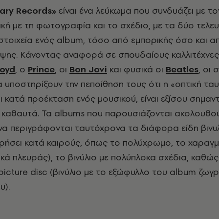
nary Records»
είναι ένα λεύκωμα που συνδυάζει με τ
κή με τη φωτογραφία και το σχέδιο, με τα δύο τελευτ
τοιχεία ενός
album
, τόσο από εμπορικής όσο και α
οψης. Κάνοντας αναφορά σε σπουδαίους καλλιτέχνες
loyd
, ο
Prince
, οι
Bon Jovi
και φυσικά οι
Beatles
, οι
υποστηρίξουν την πεποίθηση τους ότι η «οπτική τα
αι κατά προέκταση ενός μουσικού, είναι εξίσου σημαντ
 καθαυτά. Τα
albums
που παρουσιάζονται ακολουθού
να περιγράφονται ταυτόχρονα τα διάφορα είδη βινυ
ήσει κατά καιρούς, όπως το πολύχρωμο, το χαραγμέ
ικά πλευράς), το βινύλιο με πολύπλοκα σχέδια, καθώς
picture
disc
(βινύλιο με το εξώφυλλο του
album
ζωγρ
υ).