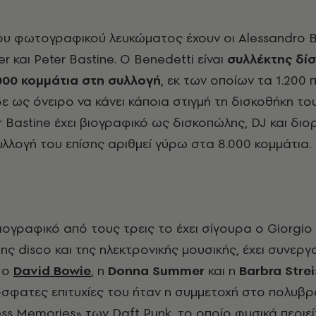
 του φωτογραφικού λευκώματος έχουν οι
Alessandro
B
er
και
Peter
Bastine
. Ο
Benedetti
είναι
συλλέκτης δί
.000 κομμάτια στη συλλογή
, εκ των οποίων τα 1.200 π
δε ως όνειρο να κάνει κάποια στιγμή τη δισκοθήκη τ
r
Bastine
έχει βιογραφικό ως δισκοπώλης,
DJ
και διο
υλλογή του επίσης αριθμεί γύρω στα 8.000 κομμάτια.
ογραφικό από τους τρεις το έχει σίγουρα ο
Giorgio
της
disco
και της ηλεκτρονικής μουσικής, έχει συνεργ
 ο
David Bowie
, η
Donna Summer
και η
Barbra Stre
όσφατες επιτυχίες του ήταν η συμμετοχή στο πολυβ
ss
Memories»
των
Daft
Punk
, το οποίο φυσικά περιεί