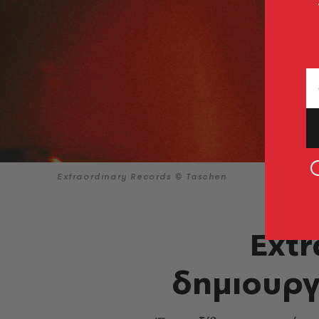
Extraordinary Records © Taschen
Extr
δημιουργ