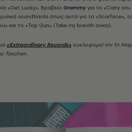
χία «
Get
Lucky»
. Βραβείο
Grammy
για το «
Carry
on»
θρυλικά
soundtracks
όπως αυτά για το «
Scarface»
, τ
υ» και το «
Top
Gun»
(
Take
my
breath
away
).
μα
«
Extraordinary Records»
κυκλοφορεί την 1η Μαρ
ις Taschen.