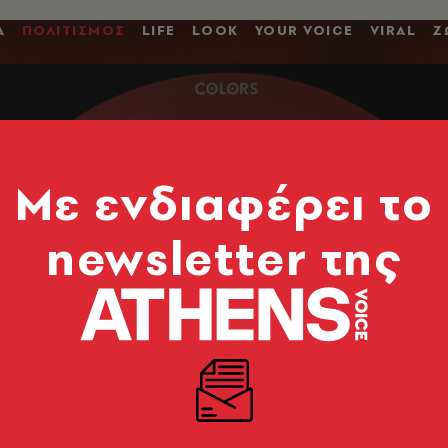
Α
ΠΟΛΙΤΙΣΜΟΣ
LIFE
LOOK
YOUR VOICE
VIRAL
Ζ
Mε ενδιαφέρει το
newsletter της