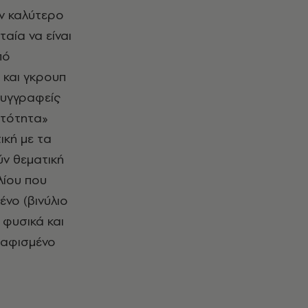
ον καλύτερο
αία να είναι
πό
 και γκρουπ
 συγγραφείς
υτότητα»
ική με τα
ν θεματική
λίου που
νο (βινύλιο
 φυσικά και
αφισμένο