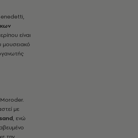
enedetti
,
σκων
ερίπου είναι
ου μουσειακό
ργανωτής
Moroder
.
αστεί με
isand
, ενώ
ραβευμένο
χε την