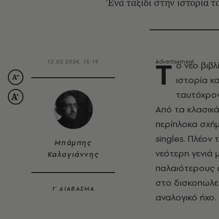
Ένα ταξίδι στην ιστορία τ
Τ
12.02.2024, 15:19
ο νέο βιβ
ιστορία κ
ταυτόχρον
Από τα κλασικά
περίπλοκα σχή
singles
. Πλέον
Μπάμπης
νεότερη γενιά 
Καλογιάννης
παλαιότερους σ
στο δισκοπωλεί
1’ ΔΙΑΒΑΣΜΑ
αναλογικό ήχο.