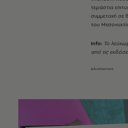
τεράστια επιτυ
συμμετοχή σε 
του Μεσονυχτίο
Info:
Το λεύκω
από τις εκδόσε