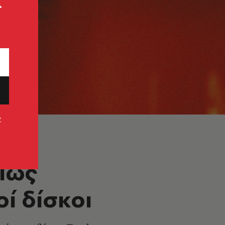
ς
ν
 Πώς
ί δίσκοι