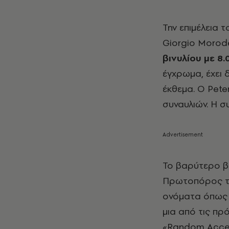
Την επιμέλεια
Giorgio
Morod
βινυλίου με 8
έγχρωμα, έχει 
έκθεμα. Ο
Pete
συναυλιών. Η σ
Το βαρύτερο βι
Πρωτοπόρος 
ονόματα όπως
μια από τις πρ
«
Random
Acce