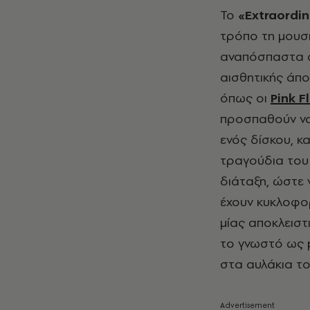
Το
«
Extraordi
τρόπο τη μουσι
αναπόσπαστα σ
αισθητικής άπ
όπως οι
Pink F
προσπαθούν να 
ενός δίσκου, κ
τραγούδια του
διάταξη, ώστε 
έχουν κυκλοφορ
μίας αποκλειστ
το γνωστό ως
στα αυλάκια το