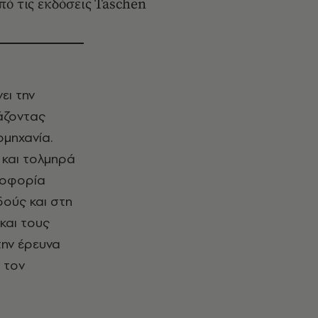
πό τις εκδόσεις Taschen
ει την
τάζοντας
ομηχανία.
 και τολμηρά
λοφορία
ούς και στη
και τους
την έρευνα
 τον