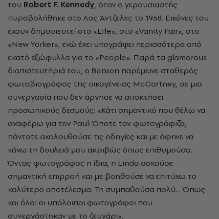
του
Robert F. Kennedy
, όταν ο γερουσιαστής
πυροβολήθηκε στο Λος Άντζελες το 1968. Εικόνες του
έχουν δημοσιευτεί στο «Life», στο «Vanity Fair», στο
«New Yorker», ενώ έχει υπογράψει περισσότερα από
εκατό εξώφυλλα για το «People». Παρά τα glamorous
διαπιστευτήριά του, ο Benson παρέμεινε σταθερός
φωτοβιογράφος της οικογένειας McCartney, σε μια
συνεργασία που δεν άργησε να αποκτήσει
προσωπικούς δεσμούς: «Κάτι σημαντικό που θέλω να
αναφέρω για τον Paul: Όποτε τον φωτογράφιζα,
πάντοτε ακολουθούσε τις οδηγίες και με άφηνε να
κάνω τη δουλειά μου ακριβώς όπως επιθυμούσα.
Όντας φωτογράφος η ίδια, η Linda ασκούσε
σημαντική επιρροή και με βοηθούσε να επιτύχω το
καλύτερο αποτέλεσμα. Τη συμπαθούσα πολύ… Όπως
και όλοι οι υπόλοιποι φωτογράφοι που
συνεργάστηκαν με το ζευγάρι».