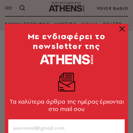
VOICE RADIO
ΚΙΝΗΜΑΤΟΓΡΑΦΟΣ
ΜΟΥΣΙΚΗ
ΒΙΒΛΙΟ
ΘΕΑΤΡΟ - Ο
Mε ενδιαφέρει το
newsletter της
ΒΙΒΛΙΟ
Paul: 100 σπάνια πορτρέτα του
Paul McCartney από τον Harry
Benson
Ένα νέο λεύκωμα της Taschen φωτίζει την
προσωπικότητα του επιδραστικότερου Beatle
Tα καλύτερα άρθρα της ημέρας έρχονται
στο mail σου
Δημήτρης Καραθάνος
12.07.2022, 13:41
3’ ΔΙΑΒΑΣΜΑ
ΑΚΟΥΣΕ ΤΟ