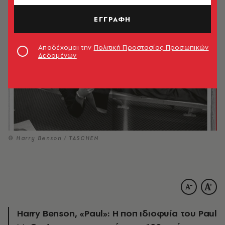
ΕΓΓΡΑΦΗ
Αποδέχομαι την
Πολιτική Προστασίας Προσωπικών
Δεδομένων
© Harry Benson / TASCHEN
Harry Benson, «Paul»: Η ποπ ιδιοφυία του Paul