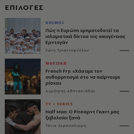
EΠΙΛΟΓΈΣ
ΚΟΣΜΟΣ
Πώς η Ευρώπη χρηματοδοτεί τα
ισλαμιστικά δίκτυα της οικογένειας
Ερντογάν
Σώτη Τριανταφύλλου
ΜΟΥΣΙΚΗ
French Fry: «Χάσαμε τον
αυθορμητισμό στο να παίρνουμε
ρίσκα»
Δημήτρης Αθανασιάδης
TV + SERIES
Half Man: Ο Ρίτσαρντ Γκαντ μας
ξεβολεύει ξανά
Τάνια Σκραπαλιώρη