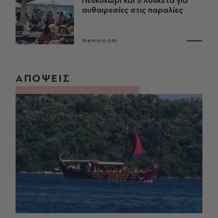
Πευκοχώρι και 5 λουκέτα για
αυθαιρεσίες στις παραλίες
Newsroom
ΑΠΟΨΕΙΣ