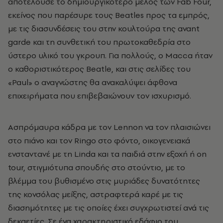
αποτελούσε το δημιουργικότερο μέλος των Fab Four,
εκείνος που παρέσυρε τους Beatles προς τα εμπρός,
με τις διασυνδέσεις του στην κουλτούρα της avant
garde και τη συνθετική του πρωτοκαθεδρία στο
ύστερο υλικό του γκρουπ. Για πολλούς, ο Macca ήταν
ο καθοριστικότερος Beatle, και στις σελίδες του
«Paul» ο αναγνώστης θα ανακαλύψει άφθονα
επιχειρήματα που επιβεβαιώνουν τον ισχυρισμό.
Ασπρόμαυρα κάδρα με τον Lennon να τον πλαισιώνει
στο πιάνο και τον Ringo στο φόντο, οικογενειακά
ενσταντανέ με τη Linda και τα παιδιά στην εξοχή ή on
tour, στιγμιότυπα σπουδής στο στούντιο, με το
βλέμμα του βυθισμένο στις μυριάδες δυνατότητες
της κονσόλας μείξης, αστραφτερά καρέ με τις
διασημότητες με τις οποίες έχει συγχρωτιστεί ανά τις
δεκαετίες. Σε ένα χαρακτηριστικό εδάφιο του