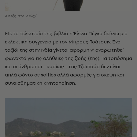
Άφιξη στο Δελχί
Με το τελευταίο της βιβλίο η Έλενα Πέγκα δείχνει μια
εκλεκτική συγγένεια με τον Μπρους Τσάτουιν. Ένα
ταξίδι της στην Ινδία γίνεται αφορμή ν’ αναρωτηθεί
φωναχτά για τις αλήθειες της ζωής (της). Τα τοπόσημα
και οι άνθρωποι –κυρίως– της Τζαϊπούρ δεν είναι
απλά φόντο σε selfies αλλά αφορμές για σκέψη και
συναισθηματική κινητοποίηση.