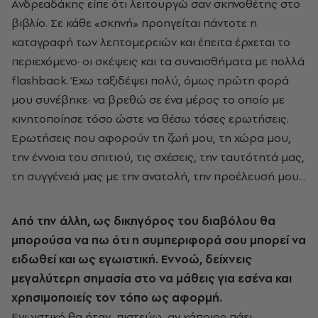
Ανδρεαδάκης είπε ότι λειτουργώ σαν σκηνοθέτης στο
βιβλίο. Σε κάθε «σκηνή» προηγείται πάντοτε η
καταγραφή των λεπτομερειών και έπειτα έρχεται το
περιεχόμενο· οι σκέψεις και τα συναισθήματα με πολλά
flashback. Έχω ταξιδέψει πολύ, όμως πρώτη φορά
μου συνέβηκε· να βρεθώ σε ένα μέρος το οποίο με
κινητοποίησε τόσο ώστε να θέσω τόσες ερωτήσεις.
Ερωτήσεις που αφορούν τη ζωή μου, τη χώρα μου,
την έννοια του σπιτιού, τις σχέσεις, την ταυτότητά μας,
τη συγγένειά μας με την ανατολή, την προέλευσή μου...
Από την άλλη, ως δικηγόρος του διαβόλου θα
μπορούσα να πω ότι η συμπεριφορά σου μπορεί να
ειδωθεί και ως εγωιστική. Εννοώ, δείχνεις
μεγαλύτερη σημασία στο να μάθεις για εσένα και
χρησιμοποιείς τον τόπο ως αφορμή.
Εγωιστικό θα ήταν, πιστεύω, αν κάποιος πάει