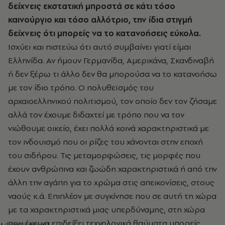
δείχνεις εκστατική μπροστά σε κάτι τόσο
καινούργιο και τόσο αλλότριο, την ίδια στιγμή
δείχνεις ότι μπορείς να το κατανοήσεις εύκολα.
Ισχύει και πιστεύω ότι αυτό συμβαίνει γιατί είμαι
Eλληνίδα. Αν ήμουν Γερμανίδα, Αμερικάνα, Σκανδιναβή
ή δεν ξέρω τι άλλο δεν θα μπορούσα να το κατανοήσω
με τον ίδιο τρόπο. Ο πολυθεϊσμός του
αρχαιοελληνικού πολιτισμού, τον οποίο δεν τον ζήσαμε
αλλά τον έχουμε διδαχτεί με τρόπο που να τον
νιώθουμε οικείο, έχει πολλά κοινά χαρακτηριστικά με
τον ινδουισμό που οι ρίζες του χάνονται στην εποχή
του σιδήρου. Τις μεταμορφώσεις, τις μορφές που
έχουν ανθρώπινα και ζωώδη χαρακτηριστικά ή από την
άλλη την αγάπη για το χρώμα στις απεικονίσεις, στους
ναούς κ.ά. Επιπλέον με συγκίνησε που σε αυτή τη χώρα
με τα χαρακτηριστικά μιας υπερδύναμης, στη χώρα
που έχει να επιδείξει τεχνολογικά θαύματα μπορείς