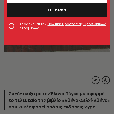
ΕΓΓΡΑΦΗ
Αποδέχομαι την
Πολιτική Προστασίας Προσωπικών
Δεδομένων
Συνέντευξη με την Έλενα Πέγκα με αφορμή
το τελευταίο της βιβλίο «Αθήνα-Δελχί-Αθήνα»
που κυκλοφορεί από τις εκδόσεις Άγρα.