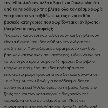
την Ινδία. Από την άλλη η Βιρτζίνια Γουλφ είπε ότι
από το παράθυρό της βλέπει όλο τον κόσμο χωρίς
να χρειαστεί να ταξιδέψει. Αυτές είναι οι δύο
βασικές κατηγορίες που χωρίζονται οι άνθρωποι
(όχι μόνο οι συγγραφείς);
Υπάρχουν και αυτοί που ταξιδεύουν και δεν βλέπουν
τίποτα ή αυτοί που δεν νιώθουν την ανάγκη της
αναζήτησης. Φαντάζομαι ότι είμαι μεταξύ των δύο
βασικών κατηγοριών που ανέφερες. Θέλω να πω ότι
το ταξίδι μου κράτησε μόνο 10 ημέρες. Στο βιβλίο
υπάρχουν από μέρη που δεν πρόλαβα να τα
επισκεφτώ μέχρι πρόσωπα που δεν έχω συναντήσει.
Τη φίλη μου την Αθηνά, για παράδειγμα, δεν τη
συνάντησα εκεί. Ήθελα όμως να τη βάλω λόγω της
ζωής της και των κατά καιρούς διηγήσεών της·
ταίριαζε να τη δω στην εξιστόρηση. Ποτέ δεν
συνάντησα αυτόν τον τύπο που έφτιαξε μελάνι από