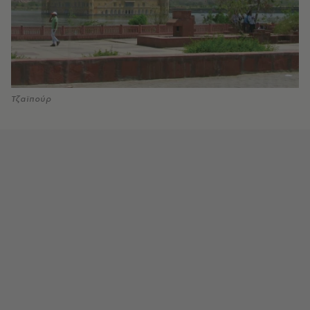
Τζαϊπούρ