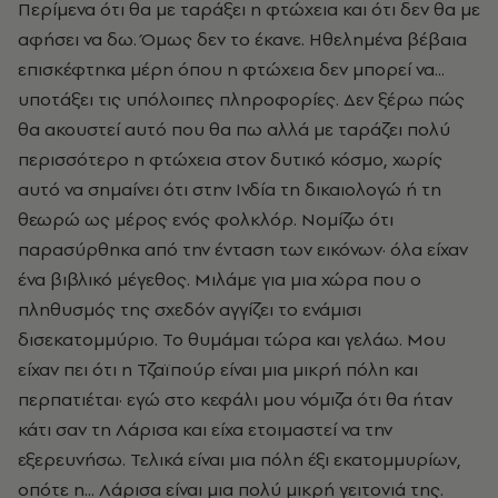
Περίμενα ότι θα με ταράξει η φτώχεια και ότι δεν θα με
αφήσει να δω. Όμως δεν το έκανε. Ηθελημένα βέβαια
επισκέφτηκα μέρη όπου η φτώχεια δεν μπορεί να...
υποτάξει τις υπόλοιπες πληροφορίες. Δεν ξέρω πώς
θα ακουστεί αυτό που θα πω αλλά με ταράζει πολύ
περισσότερο η φτώχεια στον δυτικό κόσμο, χωρίς
αυτό να σημαίνει ότι στην Ινδία τη δικαιολογώ ή τη
θεωρώ ως μέρος ενός φολκλόρ. Νομίζω ότι
παρασύρθηκα από την ένταση των εικόνων· όλα είχαν
ένα βιβλικό μέγεθος. Μιλάμε για μια χώρα που ο
πληθυσμός της σχεδόν αγγίζει το ενάμισι
δισεκατομμύριο. Το θυμάμαι τώρα και γελάω. Μου
είχαν πει ότι η Τζαϊπούρ είναι μια μικρή πόλη και
περπατιέται· εγώ στο κεφάλι μου νόμιζα ότι θα ήταν
κάτι σαν τη Λάρισα και είχα ετοιμαστεί να την
εξερευνήσω. Τελικά είναι μια πόλη έξι εκατομμυρίων,
οπότε η... Λάρισα είναι μια πολύ μικρή γειτονιά της.