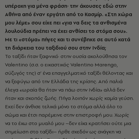
υπέροχη για μένα φράση· την άκουσες εδώ στην
Αθήνα από έναν εργάτη από το Κασμίρ. «Στη χώρα
μου λέμε» σου είχε πει «για να δεις τα ανθισμένα
λουλούδια πρέπει να έχει ανθίσει το στόμα σου».
Με τι «στόμα» πήγες και τι συνέβηκε σε αυτό κατά
τη διάρκεια του ταξιδιού σου στην Ινδία;
Το ταξίδι ήταν ξαφνικό· στην ουσία ακολούθησα τον
Valentino (σ.σ. ο εικαστικός Valentino Marengo,
σύζυγός της) σ’ ένα επαγγελματικό ταξίδι θέλοντας και
να ξεφύγω από την Ελλάδα της κρίσης. Από παλιά
έλεγα «ωραία θα ήταν να πάω στην Ινδία» αλλά δεν
ήταν και σκοπός ζωής. Πήγα λοιπόν χωρίς καμία γεύση.
Εκεί δεν άνθισε τελικά μόνο το στόμα αλλά όλο το
σώμα και έτσι παρέμεινε στην επιστροφή μου. Χωρίς
να το έχω στο μυαλό μου –δεν είχα κρατήσει ούτε μια
σημείωση στο ταξίδι– ήρθε σχεδόν ως ανάγκη να