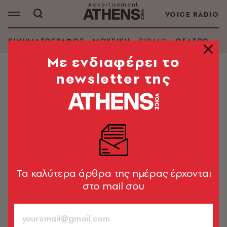
VOICE RADIO
ΚΙΝΗΜΑΤΟΓΡΑΦΟΣ
ΜΟΥΣΙΚΗ
ΒΙΒΛΙΟ
ΘΕΑΤΡΟ - Ο
Mε ενδιαφέρει το
newsletter της
ΒΙΒΛΙΟ
Ο Δημήτρης Σίμος ξέρει από
εγκλήματα
Ο πρωτοεμφανιζόμενος συγγραφέας με το βιβλίο του
«Τα βατράχια» μας συστήνει τον αστυνόμο Καπετάνο
Tα καλύτερα άρθρα της ημέρας έρχονται
Άντρια Καλαϊτσίδου
583
στο mail σου
ΤΕΥΧΟΣ
19.09.2016, 15:01
2’ ΔΙΑΒΑΣΜΑ