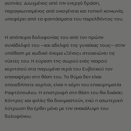
αϋπνίες. Διωγµένος από την ενεργό δράση,
παραγκωνισµένος από οικογένεια και τοπική κοινωνία,
υποφέρει από τα φαντάσµατα του παρελθόντος του.
Η απόπειρα δολοφονίας του από τον πρώην
συνάδελφό του –και αδελφό της γυναίκας τους– στην
υπόθεση µε κωδικό όνοµα «Ξένος» στοιχειώνει τις
νύχτες του. Η εύρεση της σωρού ενός νεαρού
κοριτσιού στα παγωµένα νερά του Ευβοϊκού τον
επαναφέρει στη θέση του. Το θύµα δεν είναι
οποιοδήποτε κορίτσι, είναι η κόρη του επιχειρηµατία
Ραφτόπουλου. Η επιστροφή στη θέση του θα διχάσει.
Κόντρες και φιλίες θα δοκιµαστούν, ενώ η εσωτερική
λύτρωση θα έρθει µόνο µε την ανακάλυψη του
δολοφόνου.