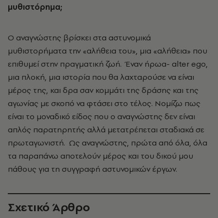
µυθιστόρηµα;
Ο αναγνώστης βρίσκει στα αστυνοµικά
µυθιστορήµατα την «αλήθεια του», µια «αλήθεια» που
επιθυµεί στην πραγµατική ζωή. Έναν ήρωα- alter ego,
µια πλοκή, µια ιστορία που θα λαχταρούσε να είναι
µέρος της, και δρα σαν κοµµάτι της δράσης και της
αγωνίας µε σκοπό να φτάσει στο τέλος. Νοµίζω πως
είναι το µοναδικό είδος που ο αναγνώστης δεν είναι
απλός παρατηρητής αλλά µετατρέπεται σταδιακά σε
πρωταγωνιστή. Ως αναγνώστης, πρώτα από όλα, όλα
τα παραπάνω αποτελούν µέρος και του δικού µου
πάθους για τη συγγραφή αστυνοµικών έργων.
Σχετικό Άρθρο