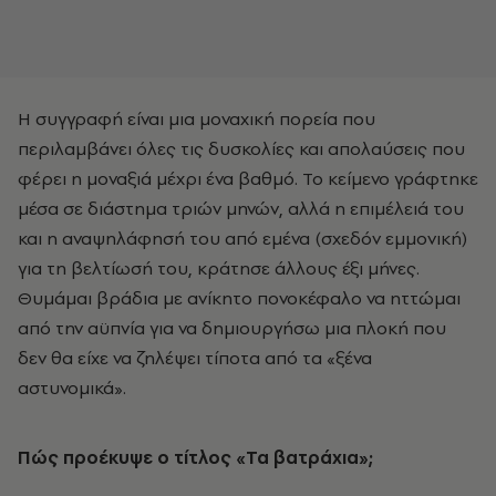
Η συγγραφή είναι µια µοναχική πορεία που
περιλαµβάνει όλες τις δυσκολίες και απολαύσεις που
φέρει η µοναξιά µέχρι ένα βαθµό. Το κείµενο γράφτηκε
µέσα σε διάστηµα τριών µηνών, αλλά η επιµέλειά του
και η αναψηλάφησή του από εµένα (σχεδόν εµµονική)
για τη βελτίωσή του, κράτησε άλλους έξι µήνες.
Θυµάµαι βράδια µε ανίκητο πονοκέφαλο να ηττώµαι
από την αϋπνία για να δηµιουργήσω µια πλοκή που
δεν θα είχε να ζηλέψει τίποτα από τα «ξένα
αστυνοµικά».
Πώς προέκυψε ο τίτλος «Τα βατράχια»;