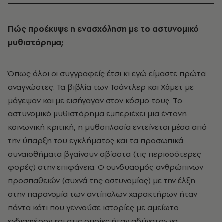
Πώς προέκυψε η ενασχόληση µε το αστυνοµικό
µυθιστόρηµα;
Όπως όλοι οι συγγραφείς έτσι κι εγώ είµαστε πρώτα
αναγνώστες. Τα βιβλία των Τσάντλερ και Χάµετ µε
µάγεψαν και µε εισήγαγαν στον κόσµο τους. Το
αστυνοµικό µυθιστόρηµα εµπεριέχει µια έντονη
κοινωνική κριτική, η µυθοπλασία εντείνεται µέσα από
την ύπαρξη του εγκλήµατος και τα προσωπικά
συναισθήµατα βγαίνουν αβίαστα (τις περισσότερες
φορές) στην επιφάνεια. Ο συνδυασµός ανθρώπινων
προσπαθειών (συχνά της αστυνοµίας) µε την έλξη
στην παρανοµία των αντίπαλων χαρακτήρων ήταν
πάντα κάτι που γεννούσε ιστορίες µε αµείωτο
ενδιαφέρον και στις οποίες ήταν αδύνατον να