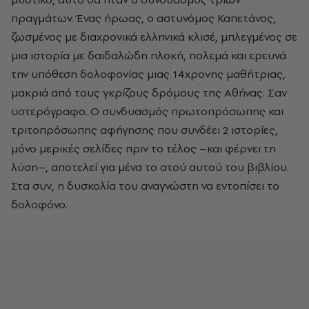
πραγµάτων. Ένας ήρωας, ο αστυνόµος Καπετάνος,
ζωσµένος µε διαχρονικά ελληνικά κλισέ, µπλεγµένος σε
µια ιστορία µε δαιδαλώδη πλοκή, πολεµά και ερευνά
την υπόθεση δολοφονίας µιας 14χρονης µαθήτριας,
µακριά από τους γκρίζους δρόµους της Αθήνας. Σαν
υστερόγραφο. Ο συνδυασµός πρωτοπρόσωπης και
τριτοπρόσωπης αφήγησης που συνδέει 2 ιστορίες,
µόνο µερικές σελίδες πριν το τέλος –και φέρνει τη
λύση–, αποτελεί για µένα το ατού αυτού του βιβλίου.
Στα συν, η δυσκολία του αναγνώστη να εντοπίσει το
δολοφόνο.