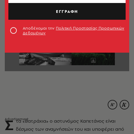
ΕΓΓΡΑΦΗ
Αποδέχομαι την
Πολιτική Προστασίας Προσωπικών
Δεδομένων
Σ
τα «Βατράχια» ο αστυνόµος Καπετάνος είναι
δέσµιος των αναµνήσεών του και υποφέρει από