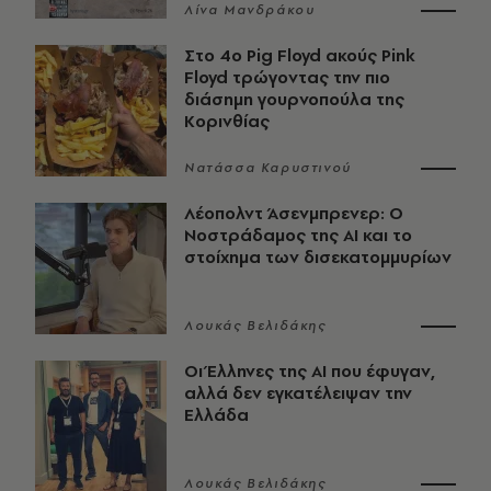
Λίνα Μανδράκου
Στο 4ο Pig Floyd ακούς Pink
Floyd τρώγοντας την πιο
διάσημη γουρνοπούλα της
Κορινθίας
Νατάσσα Καρυστινού
Λέοπολντ Άσενμπρενερ: Ο
Νοστράδαμος της AI και το
στοίχημα των δισεκατομμυρίων
Λουκάς Βελιδάκης
Οι Έλληνες της ΑΙ που έφυγαν,
αλλά δεν εγκατέλειψαν την
Ελλάδα
Λουκάς Βελιδάκης