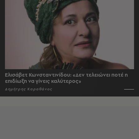
Ελισάβετ Κωνσταντινίδου: «Δεν τελειώνει ποτέ η
επιδίωξη να γίνεις καλύτερος»
Δημήτρης Καραθάνος