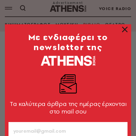
VOICE RADIO
ΚΙΝΗΜΑΤΟΓΡΑΦΟΣ
ΜΟΥΣΙΚΗ
ΒΙΒΛΙΟ
ΘΕΑΤΡΟ - Ο
Mε ενδιαφέρει το
newsletter της
ΒΙΒΛΙΟ
Πέθανε ο Παντελής Καλιότσος
Αξιόλογος πεζογράφος για μεγάλους και παιδιά
Newsroom
09.09.2016, 13:34
1’ ΔΙΑΒΑΣΜΑ
Tα καλύτερα άρθρα της ημέρας έρχονται
στο mail σου