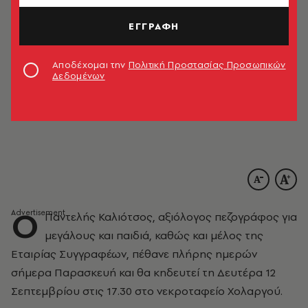
ΕΓΓΡΑΦΗ
Αποδέχομαι την
Πολιτική Προστασίας Προσωπικών
Δεδομένων
Ο
Παντελής Καλιότσος, αξιόλογος πεζογράφος για
μεγάλους και παιδιά, καθώς και μέλος της
Εταιρίας Συγγραφέων, πέθανε πλήρης ημερών
σήμερα Παρασκευή και θα κηδευτεί τη Δευτέρα 12
Σεπτεμβρίου στις 17.30 στο νεκροταφείο Χολαργού.