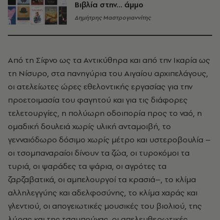
Βιβλία στην... άμμο
Δημήτρης Μαστρογιαννίτης
Από τη Σίφνο ως τα Αντικύθηρα και από την Ικαρία ως
τη Νίσυρο, στα πανηγύρια του Αιγαίου αρχιπελάγους,
οι ατελείωτες ώρες εθελοντικής εργασίας για την
προετοιμασία του φαγητού και για τις διάφορες
τελετουργίες, η πολύωρη οδοιπορία προς το ναό, η
ομαδική δουλειά χωρίς υλική ανταμοιβή, το
γενναιόδωρο δόσιμο χωρίς μέτρο και υστεροβουλία –
oι τσομπαναραίοι δίνουν τα ζώα, οι τυροκόμοι τα
τυριά, oι ψαράδες τα ψάρια, οι αγρότες τα
ζαρζαβατικά, οι αμπελουργοί τα κρασιά–, το κλίμα
αλληλεγγύης και αδελφοσύνης, το κλίμα χαράς και
γλεντιού, οι απογειωτικές μουσικές του βιολιού, της
λύρας και της τσαμπούνας, οι απελευθερωτικές