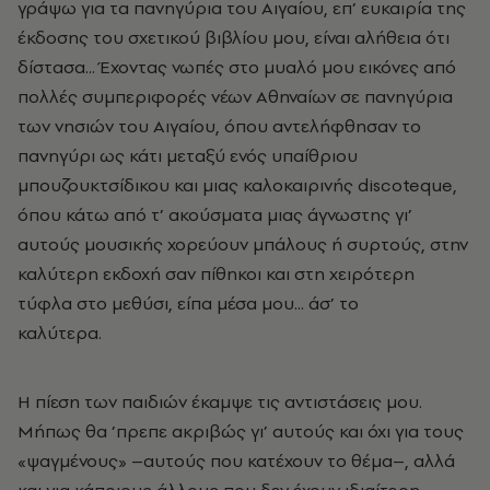
γράψω για τα πανηγύρια του Αιγαίου, επ’ ευκαιρία της
έκδοσης του σχετικού βιβλίου μου, είναι αλήθεια ότι
δίστασα... Έχοντας νωπές στο μυαλό μου εικόνες από
πολλές συμπεριφορές νέων Αθηναίων σε πανηγύρια
των νησιών του Αιγαίου, όπου αντελήφθησαν το
πανηγύρι ως κάτι μεταξύ ενός υπαίθριου
μπουζουκτσίδικου και μιας καλοκαιρινής discoteque,
όπου κάτω από τ’ ακούσματα μιας άγνωστης γι’
αυτούς μουσικής χορεύουν μπάλους ή συρτούς, στην
καλύτερη εκδοχή σαν πίθηκοι και στη χειρότερη
τύφλα στο μεθύσι, είπα μέσα μου... άσ’ το
καλύτερα.
Η πίεση των παιδιών έκαμψε τις αντιστάσεις μου.
Μήπως θα ’πρεπε ακριβώς γι’ αυτούς και όχι για τους
«ψαγμένους» –αυτούς που κατέχουν το θέμα–, αλλά