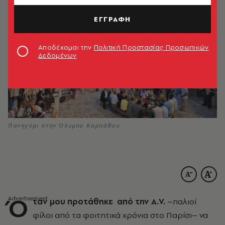
ΕΓΓΡΑΦΗ
Αποδέχομαι την
Πολιτική Προστασίας Προσωπικών
Δεδομένων
Πανηγύρι στην Όλυμπο Καρπάθου
Ό
ταν μου προτάθηκε από την Α.V.
–παλιοί
φίλοι από τα φοιτητικά χρόνια στο Παρίσι– να