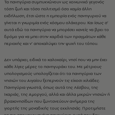
Τα πανηγύρια συμπυκνώνουν ως κοινωνικό γεγονός
τόση ζωή και τόσο πολιτισμό όσο καμία άλλη
εκδήλωση, έτσι ώστε η εμπειρία ενός πανηγυριού να
γίνεται η γνωριμία ενός κόσμου ολάκερου. Και ίσως σ’
αυτά εδώ τα πανηγύρια να μπορέσει κανείς να βρει το
δρόμο για να μπει στην καρδιά των πραγμάτων κάθε
περιοχής και ν’ αποκαλύψει την ψυχή του τόπου.
Δεν υπάρχει, ειδικά το καλοκαίρι, νησί που να μην έχει
κάθε λίγες μέρες το πανηγυράκι του. Με μέτριους
υπολογισμούς υπολογίζεται ότι τα πανηγύρια των
νησιών του Αιγαίου ξεπερνούν τις είκοσι χιλιάδες.
Πανηγύρια γνωστά, όπως αυτά της Λέσβου, της
Ικαριάς, της Αμοργού, αλλά και άλλα μικρών νησιών ή
βραχονησίδων που ζωντανεύουν ανήμερα της
γιορτής της μοναδικής τους εκκλησιάς. Προτιμήστε