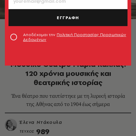
ΕΓΓΡΑΦΗ
«Ρέα» του Σαμάρα στο Θέατρο Ολύμπια 1943-1944 ©
Αρχείο ΕΡΤ/ert.gr
Αποδέχομαι την
Πολιτική Προστασίας Προσωπικών
Δεδομένων
ΘΕΑΤΡΟ - ΟΠΕΡΑ
Θέατρο Ολύμπια – Δημοτικό
Μουσικό Θέατρο Μαρία Κάλλας:
120 χρόνια μουσικής και
θεατρικής ιστορίας
Ένα θέατρο που ταυτίστηκε με τη λυρική ιστορία
της Αθήνας από το 1904 έως σήμερα
Έλενα Ντάκουλα
989
ΤΕΥΧΟΣ