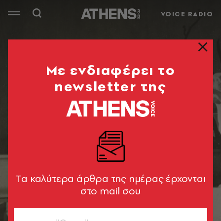
VOICE RADIO
Mε ενδιαφέρει το
newsletter της
Tα καλύτερα άρθρα της ημέρας έρχονται
στο mail σου