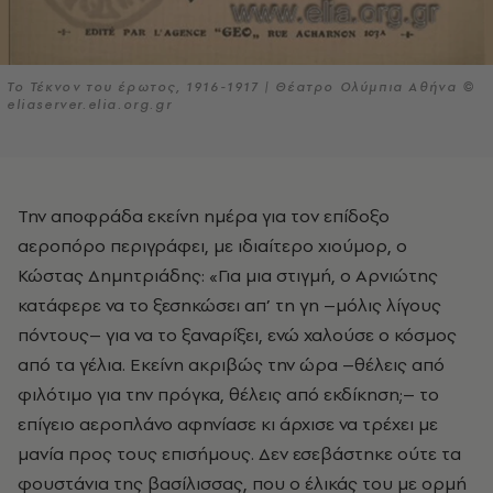
Το Τέκνον του έρωτος, 1916-1917 | Θέατρο Ολύμπια Αθήνα ©
eliaserver.elia.org.gr
Την αποφράδα εκείνη ημέρα για τον επίδοξο
αεροπόρο περιγράφει, με ιδιαίτερο χιούμορ, ο
Κώστας Δημητριάδης: «Για μια στιγμή, ο Αρνιώτης
κατάφερε να το ξεσηκώσει απ’ τη γη –μόλις λίγους
πόντους– για να το ξαναρίξει, ενώ χαλούσε ο κόσμος
από τα γέλια. Εκείνη ακριβώς την ώρα –θέλεις από
φιλότιμο για την πρόγκα, θέλεις από εκδίκηση;– το
επίγειο αεροπλάνο αφηνίασε κι άρχισε να τρέχει με
μανία προς τους επισήμους. Δεν εσεβάστηκε ούτε τα
φουστάνια της βασίλισσας, που ο έλικάς του με ορμή