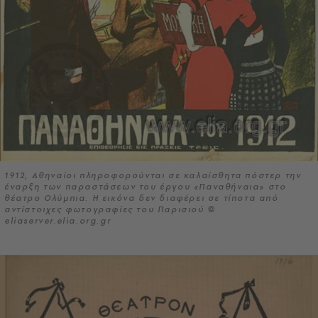
1912, Αθηναίοι πληροφορούνται σε καλαίσθητα πόστερ την
έναρξη των παραστάσεων του έργου «Παναθήναια» στο
θέατρο Ολύμπια. Η εικόνα δεν διαφέρει σε τίποτα από
αντίστοιχες φωτογραφίες του Παρισιού ©
eliaserver.elia.org.gr