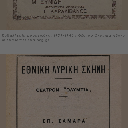
Καβαλλερία ρουστικάνα, 1939-1940 | Θέατρο Ολύμπια Αθήνα
© eliaserver.elia.org.gr