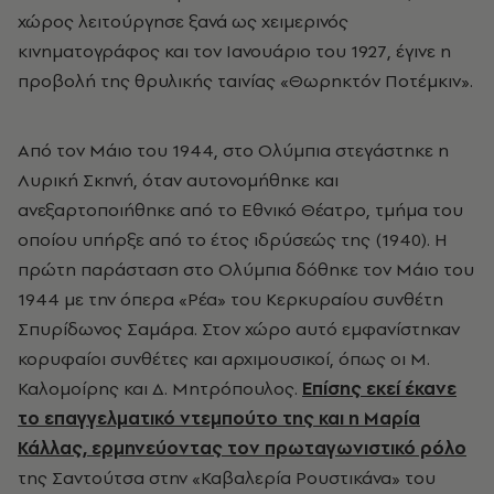
χώρος λειτούργησε ξανά ως χειμερινός
κινηματογράφος και τον Ιανουάριο του 1927, έγινε η
προβολή της θρυλικής ταινίας «Θωρηκτόν Ποτέμκιν».
Από τον Μάιο του 1944, στο Ολύμπια στεγάστηκε η
Λυρική Σκηνή, όταν αυτονομήθηκε και
ανεξαρτοποιήθηκε από το Εθνικό Θέατρο, τμήμα του
οποίου υπήρξε από το έτος ιδρύσεώς της (1940). Η
πρώτη παράσταση στο Ολύμπια δόθηκε τον Μάιο του
1944 με την όπερα «Ρέα» του Κερκυραίου συνθέτη
Σπυρίδωνος Σαμάρα. Στον χώρο αυτό εμφανίστηκαν
κορυφαίοι συνθέτες και αρχιμουσικοί, όπως οι Μ.
Καλομοίρης και Δ. Μητρόπουλος.
Επίσης εκεί έκανε
το επαγγελματικό ντεμπούτο της και η Μαρία
Κάλλας, ερμηνεύοντας τον πρωταγωνιστικό ρόλο
της Σαντούτσα στην «Καβαλερία Ρουστικάνα» του