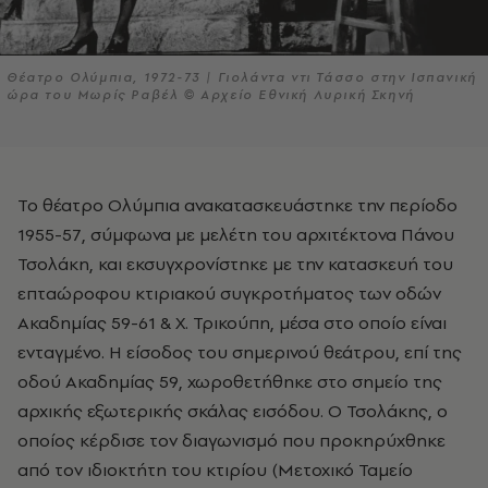
Θέατρο Ολύμπια, 1972-73 | Γιολάντα ντι Τάσσο στην Ισπανική
ώρα του Μωρίς Ραβέλ © Αρχείο Εθνική Λυρική Σκηνή
Το θέατρο Ολύμπια ανακατασκευάστηκε την περίοδο
1955-57, σύμφωνα με μελέτη του αρχιτέκτονα Πάνου
Τσολάκη, και εκσυγχρονίστηκε με την κατασκευή του
επταώροφου κτιριακού συγκροτήματος των οδών
Ακαδημίας 59-61 & Χ. Τρικούπη, μέσα στο οποίο είναι
ενταγμένο. Η είσοδος του σημερινού θεάτρου, επί της
οδού Ακαδημίας 59, χωροθετήθηκε στο σημείο της
αρχικής εξωτερικής σκάλας εισόδου. Ο Τσολάκης, ο
οποίος κέρδισε τον διαγωνισμό που προκηρύχθηκε
από τον ιδιοκτήτη του κτιρίου (Μετοχικό Ταμείο