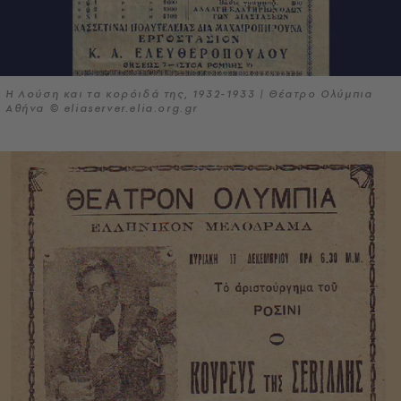
Η Λούση και τα κορόιδά της, 1932-1933 | Θέατρο Ολύμπια
Αθήνα © eliaserver.elia.org.gr