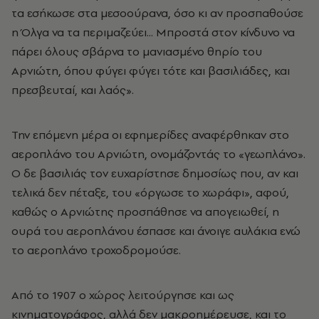
τα εσήκωσε στα μεσοούρανα, όσο κι αν προσπαθούσε
η Όλγα να τα περιμαζεύει... Μπροστά στον κίνδυνο να
πάρει όλους σβάρνα το μανιασμένο θηρίο του
Αρνιώτη, όπου φύγει φύγει τότε και βασιλιάδες, και
πρεσβευταί, και λαός».
Την επόμενη μέρα οι εφημερίδες αναφέρθηκαν στο
αεροπλάνο του Αρνιώτη, ονομάζοντάς το «γεωπλάνο».
Ο δε βασιλιάς τον ευχαρίστησε δημοσίως που, αν και
τελικά δεν πέταξε, του «όργωσε το χωράφι», αφού,
καθώς ο Αρνιώτης προσπάθησε να απογειωθεί, η
ουρά του αεροπλάνου έσπασε και άνοιγε αυλάκια ενώ
το αεροπλάνο τροχοδρομούσε.
Από το 1907 ο χώρος λειτούργησε και ως
κινηματογράφος, αλλά δεν μακροημέρευσε, και το