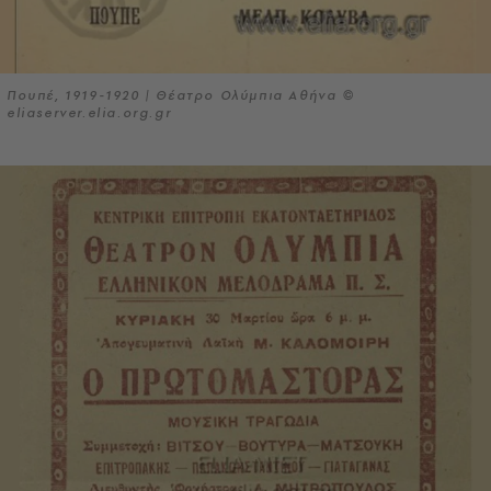
Πουπέ, 1919-1920 | Θέατρο Ολύμπια Αθήνα ©
eliaserver.elia.org.gr