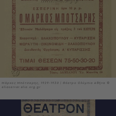
Μάρκος Μπότσαρης, 1929-1930 | Θέατρο Ολύμπια Αθήνα ©
eliaserver.elia.org.gr