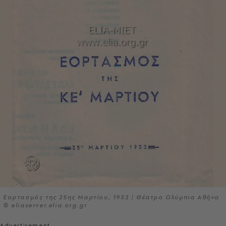
Εορτασμός της 25ης Μαρτίου, 1952 | Θέατρο Ολύμπια Αθήνα
© eliaserver.elia.org.gr