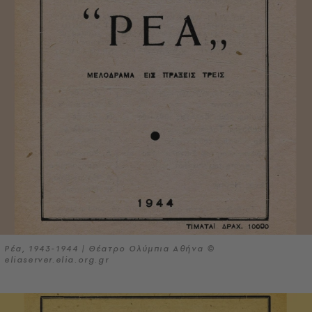
Ρέα, 1943-1944 | Θέατρο Ολύμπια Αθήνα ©
eliaserver.elia.org.gr