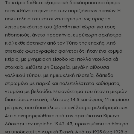
Το κτίριο διέθετε εξαιρετική διακόσμηση και έφερε
στην Αθήνα τη φινέτσα των παριζιάνικων σκηνών. Η
πολυτέλειά του και οι νεωτερισμοί ως προς τη
λειτουργικότητά του (βοηθητικοί χώροι για τους
ηθοποιούς, άνετο προσκήνιο, ευρύχωρη ορχήστρα
κ.ά.) εκθειάστηκαν από τον Τύπο της εποχής. Από
σχετικές φωτογραφίες φαίνεται ότι ήταν ένα κομψό
κτίριο, με μνημειακή είσοδο και πολλά νεοκλασικά
στοιχεία. Διέθετε 24 θεωρεία, μεγάλη αίθουσα
γαλλικού τύπου, με ημικυκλική πλατεία, δάπεδο
στρωμένο με παρκέ και πολυτελέστατα καθίσματα,
ντυμένα με βελούδο. Μειονέκτημά του ήταν η μικρών
διαστάσεων σκηνή, πλάτους 14.5 και ύψους 11 περίπου
μέτρων, που δυσκόλευε το ανέβασμα μελοδραμάτων.
Αυτή αναμορφώθηκε από τον αρχιτέκτονα Κίμωνα
Λάσκαρι την περίοδο 1942-43, προκειμένου το θέατρο
να υποδεχτεί τη Λυρική Σκηνή. Από το 1925 έως 1928 o