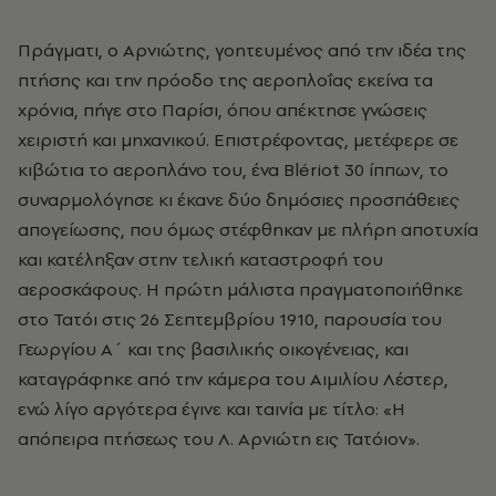
Πράγματι, ο Αρνιώτης, γοητευμένος από την ιδέα της
πτήσης και την πρόοδο της αεροπλοΐας εκείνα τα
χρόνια, πήγε στο Παρίσι, όπου απέκτησε γνώσεις
χειριστή και μηχανικού. Επιστρέφοντας, μετέφερε σε
κιβώτια το αεροπλάνο του, ένα Blériot 30 ίππων, το
συναρμολόγησε κι έκανε δύο δημόσιες προσπάθειες
απογείωσης, που όμως στέφθηκαν με πλήρη αποτυχία
και κατέληξαν στην τελική καταστροφή του
αεροσκάφους. Η πρώτη μάλιστα πραγματοποιήθηκε
στο Τατόι στις 26 Σεπτεμβρίου 1910, παρουσία του
Γεωργίου Α΄ και της βασιλικής οικογένειας, και
καταγράφηκε από την κάμερα του Αιμιλίου Λέστερ,
ενώ λίγο αργότερα έγινε και ταινία με τίτλο: «Η
απόπειρα πτήσεως του Λ. Αρνιώτη εις Τατόιον».