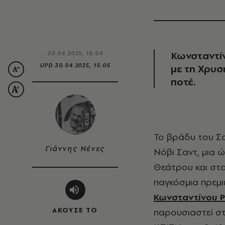
Κωνσταντίν
30.04.2025, 15:04
UPD
30.04.2025, 15:05
με τη Χρυσ
ποτέ.
Το βράδυ του Σαββάτου 12 Απριλίου, στη Σερβία, σε ένα νωχελικό, χαμηλόφωνο
Γιάννης Νένες
Νόβι Σαντ, μια 
Θεάτρου και στα
παγκόσμια πρεμ
Κωνσταντίνου 
ΑΚΟΥΣΕ ΤΟ
παρουσιαστεί στ