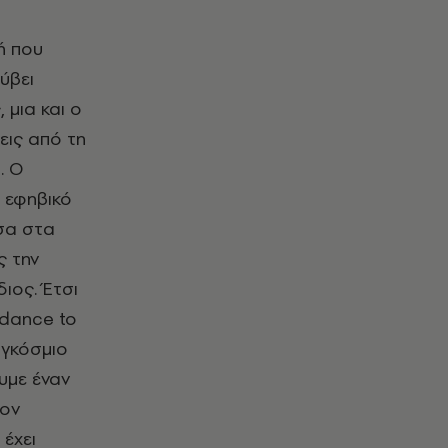
ή που
ύβει
 μια και ο
εις από τη
. Ο
 εφηβικό
εσα στα
ς την
ιος. Έτσι
 dance to
αγκόσμιο
ουμε έναν
τον
 έχει