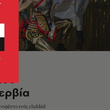
ς
ν
του
ερβία
ανιφέστο ενός clubkid