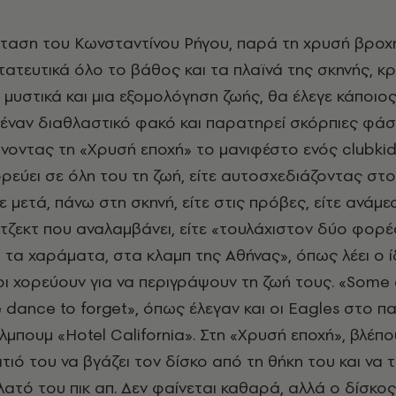
ταση του Κωνσταντίνου Ρήγου, παρά τη χρυσή βροχ
τατευτικά όλο το βάθος και τα πλαϊνά της σκηνής, κρ
μυστικά και μια εξομολόγηση ζωής, θα έλεγε κάποιος,
ι έναν διαθλαστικό φακό και παρατηρεί σκόρπιες φάσ
άνοντας τη «Χρυσή εποχή» το μανιφέστο ενός clubkid
ρεύει σε όλη του τη ζωή, είτε αυτοσχεδιάζοντας στο
ε μετά, πάνω στη σκηνή, είτε στις πρόβες, είτε ανάμ
ζεκτ που αναλαμβάνει, είτε «τουλάχιστον δύο φορέ
 τα χαράματα, στα κλαμπ της Αθήνας», όπως λέει ο ίδ
ποι χορεύουν για να περιγράψουν τη ζωή τους. «Some
dance to forget», όπως έλεγαν και οι Eagles στο π
άλμπουμ «Hotel California». Στη «Χρυσή εποχή», βλέπ
ιό του να βγάζει τον δίσκο από τη θήκη του και να 
ατό του πικ απ. Δεν φαίνεται καθαρά, αλλά ο δίσκος