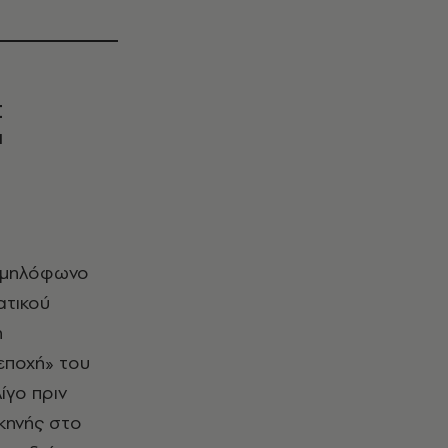
Σ
ι
ατικού
η
εποχή» του
ίγο πριν
κηνής στο