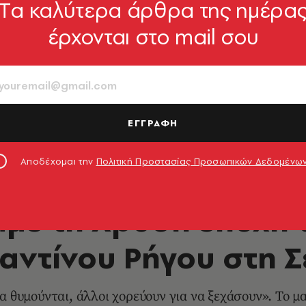
Tα καλύτερα άρθρα της ημέρα
έρχονται στο mail σου
ΕΓΓΡΑΦΗ
Αποδέχομαι την
Πολιτική Προστασίας Προσωπικών Δεδομένω
ΘΕΑΤΡΟ - ΟΠΕΡΑ
αμε τη Χρυσή εποχή 
αντίνου Ρήγου στη Σ
α θυμούνται, άλλοι χορεύουν για να ξεχάσουν». Το μ