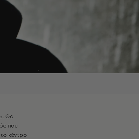
τός που
στο κέντρο