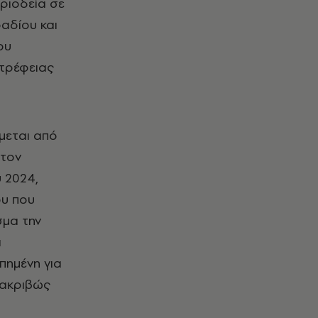
εριοδεία σε
αδίου και
ου
στρέφειας
μεται από
στον
 2024,
ου που
σμα την
α
πημένη για
 ακριβώς