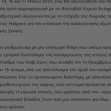
, 14, 16 και 17 Μαΐου 2025, ενώ θα ακολουθήσει και π
νέα αυτή συμπαραγωγή με το Φεστιβάλ Χορού Βελιγρ
 εξωτερικό υλοποιούνται με τη στήριξη της δωρεάς τ
ος Νιάρχος για την ενίσχυση της καλλιτεχνικής εξω
κής Σκηνής.
ύς ρυθμούς και με μια υπόκωφη θλίψη που ακόμα κρέ
ο τραγικό δυστύχημα της κατάρρευσης της στέγης 
ταθμό του Νόβι Σαντ, που συνέβη την 1η Νοεμβρίου
 15 άτομα, είχε ως αποτέλεσμα την οργή του κόσμ
ηλώσεις όλο το προηγούμενο διάστημα, με αποτέλε
πρωθυπουργού της χώρας, ενώ σύντομα πρόκειται ν
λογές. Η «Χρυσή εποχή», που ερχόταν από την –αγα
εσογειακή Ελλάδα, ήταν σαν μια υπόσχεση για ήλιο,
του χρόνου.