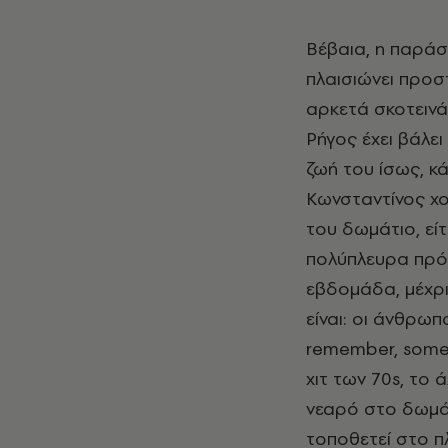
Βέβαια, η παράσ
πλαισιώνει προσ
αρκετά σκοτεινά 
Ρήγος έχει βάλε
ζωή του ίσως, κ
Κωνσταντίνος χο
του δωμάτιο, είτ
πολύπλευρα πρότ
εβδομάδα, μέχρι
είναι: οι άνθρω
remember, some 
χιτ των 70s, το 
νεαρό στο δωμάτ
τοποθετεί στο πλ