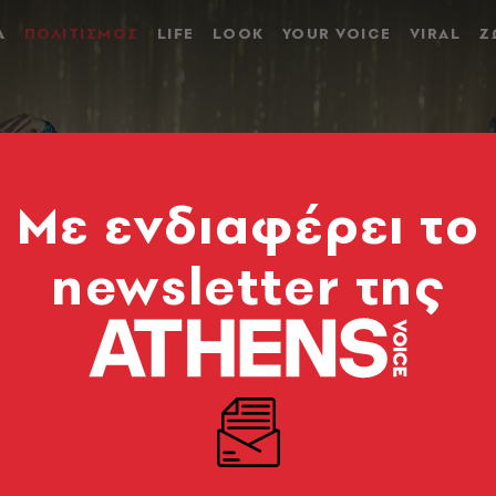
Α
ΠΟΛΙΤΙΣΜΟΣ
LIFE
LOOK
YOUR VOICE
VIRAL
Ζ
Mε ενδιαφέρει το
newsletter της