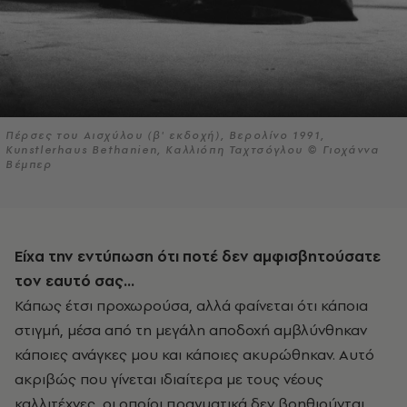
Πέρσες του Αισχύλου (β' εκδοχή), Βερολίνο 1991,
Kunstlerhaus Bethanien, Καλλιόπη Ταχτσόγλου © Γιοχάννα
Βέμπερ
Είχα την εντύπωση ότι ποτέ δεν αμφισβητούσατε
τον εαυτό σας...
Κάπως έτσι προχωρούσα, αλλά φαίνεται ότι κάποια
στιγμή, μέσα από τη μεγάλη αποδοχή αμβλύνθηκαν
κάποιες ανάγκες μου και κάποιες ακυρώθηκαν. Αυτό
ακριβώς που γίνεται ιδιαίτερα με τους νέους
καλλιτέχνες, οι οποίοι πραγματικά δεν βοηθιούνται