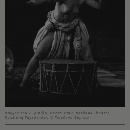
Βάκχες του Ευριπίδη, Έσσεν 1989, Rathaus Theater,
Καλλιόπη Ταχτσόγλου © Γιοχάννα Βέμπερ