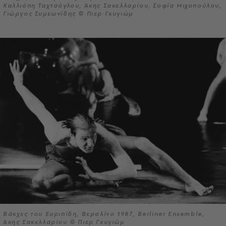
Καλλιόπη Ταχτσόγλου, Άκης Σακελλαρίου, Σοφία Μιχοπούλου,
Γιώργος Συμεωνίδης © Πιερ Γκυγιώμ
Βάκχες του Ευριπίδη, Βερολίνο 1987, Berliner Ensemble,
Άκης Σακελλαρίου © Πιερ Γκυγιώμ