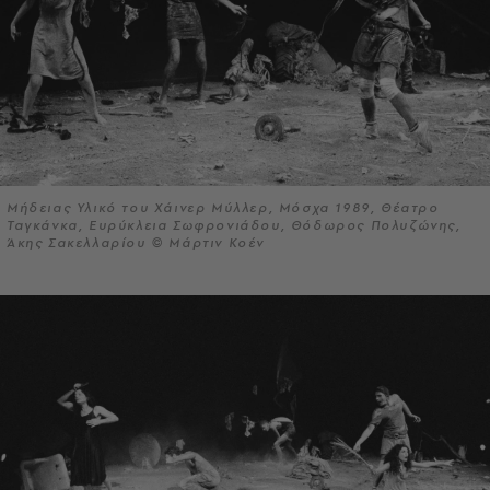
Μήδειας Υλικό του Χάινερ Μύλλερ, Μόσχα 1989, Θέατρο
Ταγκάνκα, Ευρύκλεια Σωφρονιάδου, Θόδωρος Πολυζώνης,
Άκης Σακελλαρίου © Μάρτιν Κοέν