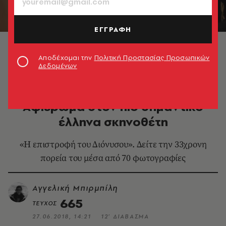
ΕΓΓΡΑΦΗ
© Johanna Weber
Αποδέχομαι την
Πολιτική Προστασίας Προσωπικών
Δεδομένων
ΘΕΑΤΡΟ - ΟΠΕΡΑ
Θεόδωρος Τερζόπουλος.
Αφιέρωμα στον πιο σημαντικό
έλληνα σκηνοθέτη
«Η επιστροφή του Διόνυσου». Δείτε την 33χρονη
πορεία του μέσα από 70 φωτογραφίες
Αγγελική Μπιρμπίλη
665
ΤΕΥΧΟΣ
27.06.2018, 14:21
12’ ΔΙΑΒΑΣΜΑ