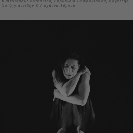
Kunstlerhaus Bethanien, Ευρύκλεια Σωφρονιάδου, Βαγγέλης
Χατζηγιαννίδης © Γιοχάννα Βέμπερ