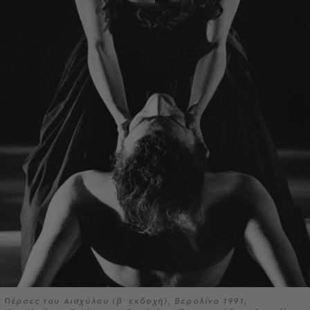
Πέρσες του Αισχύλου (β' εκδοχή), Βερολίνο 1991,