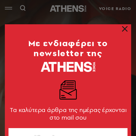
VOICE RADIO
Mε ενδιαφέρει το
newsletter της
Tα καλύτερα άρθρα της ημέρας έρχονται
στο mail σου