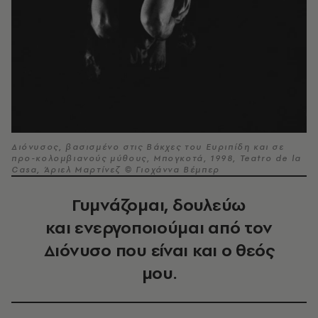
Διόνυσος, βασισμένο στις Βάκχες του Ευριπίδη και σε
προ-κολομβιανούς μύθους, Μπογκοτά, 1998, Teatro de la
Casa, Άριελ Μαρτίνεζ © Γιοχάννα Βέμπερ
Γυμνάζομαι, δουλεύω
και ενεργοποιούμαι από τον
Διόνυσο που είναι και ο θεός
μου.