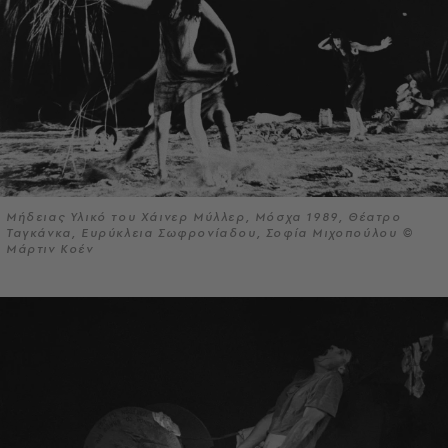
Μήδειας Υλικό του Χάινερ Μύλλερ, Μόσχα 1989, Θέατρο
Ταγκάνκα, Ευρύκλεια Σωφρονίαδου, Σοφία Μιχοπούλου ©
Μάρτιν Κοέν