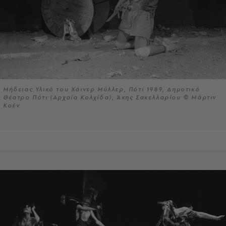
Μήδειας Υλικό του Χάινερ Μύλλερ, Πότι 1989, Δημοτικό
Θέατρο Πότι (Αρχαία Κολχίδα), Άκης Σακελλαρίου © Μάρτιν
Κοέν