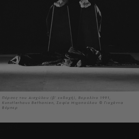
Πέρσες του Αισχύλου (β' εκδοχή), Βερολίνο 1991,
Kunstlerhaus Bethanien, Σοφία Μιχοπούλου © Γιοχάννα
Βέμπερ