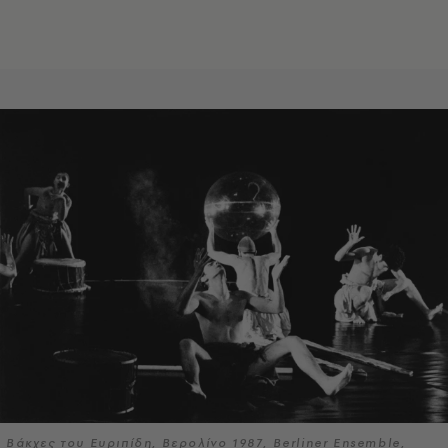
Βάκχες του Ευριπίδη, Βερολίνο 1987, Berliner Ensemble,