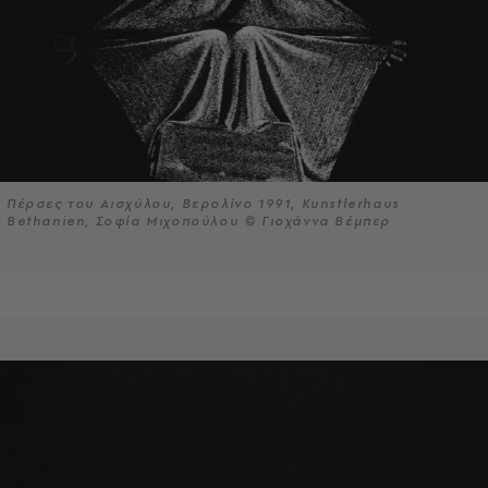
Πέρσες του Αισχύλου, Βερολίνο 1991, Kunstlerhaus
Bethanien, Σοφία Μιχοπούλου © Γιοχάννα Βέμπερ