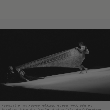
Κουαρτέτο του Χάινερ Μύλλερ, Μόσχα 1993, Θέατρο
Ταγκάνκα, Άλλα Ντεμίντοβα, Ντμίτρι Πεβτσόφ © Γιοχάννα