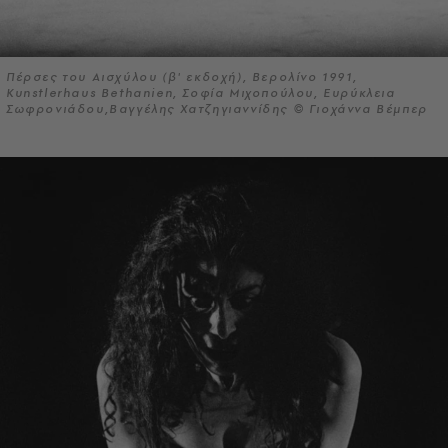
Πέρσες του Αισχύλου (β' εκδοχή), Βερολίνο 1991,
Kunstlerhaus Bethanien, Σοφία Μιχοπούλου, Ευρύκλεια
Σωφρονιάδου,Βαγγέλης Χατζηγιαννίδης © Γιοχάννα Βέμπερ