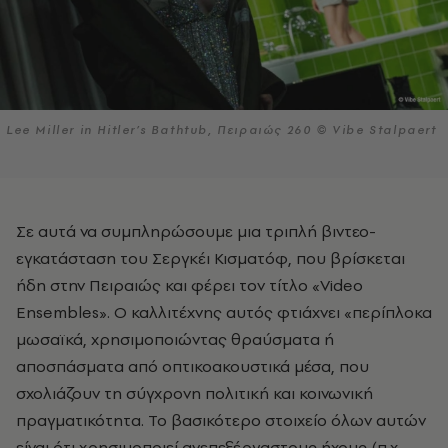
Lee Miller in Hitler’s Bathtub, Πειραιώς 260 © Vibe Stalpaert
Σε αυτά να συμπληρώσουμε μια τριπλή βιντεο-
εγκατάσταση του Σεργκέι Κισματόφ, που βρίσκεται
ήδη στην Πειραιώς και φέρει τον τίτλο «Video
Ensembles». Ο καλλιτέχνης αυτός φτιάχνει «περίπλοκα
μωσαϊκά, χρησιμοποιώντας θραύσματα ή
αποσπάσματα από οπτικοακουστικά μέσα, που
σχολιάζουν τη σύγχρονη πολιτική και κοινωνική
πραγματικότητα. Το βασικότερο στοιχείο όλων αυτών
είναι ότι χρησιμοποιεί ανεπεξέργαστους ήχους (π.χ.