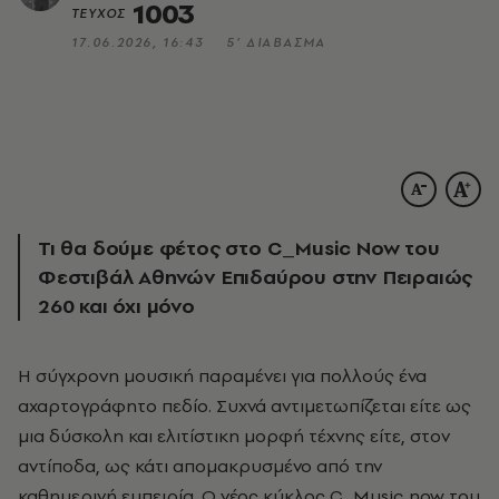
1003
ΤΕΥΧΟΣ
17.06.2026, 16:43
5’ ΔΙΑΒΑΣΜΑ
Τι θα δούμε φέτος στο C_Music Now του
Φεστιβάλ Αθηνών Επιδαύρου στην Πειραιώς
260 και όχι μόνο
Η σύγχρονη μουσική παραμένει για πολλούς ένα
αχαρτογράφητο πεδίο. Συχνά αντιμετωπίζεται είτε ως
μια δύσκολη και ελιτίστικη μορφή τέχνης είτε, στον
αντίποδα, ως κάτι απομακρυσμένο από την
καθημερινή εμπειρία. Ο νέος κύκλος C_Music now του