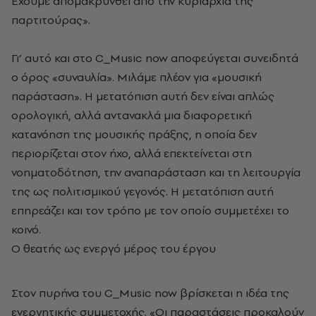
Έχουμε απομακρυνθεί από την κυριαρχία της
παρτιτούρας».
Γι’ αυτό και στο C_Music now αποφεύγεται συνειδητά
ο όρος «συναυλία». Μιλάμε πλέον για «μουσική
παράσταση». Η μετατόπιση αυτή δεν είναι απλώς
ορολογική, αλλά αντανακλά μια διαφορετική
κατανόηση της μουσικής πράξης, η οποία δεν
περιορίζεται στον ήχο, αλλά επεκτείνεται στη
νοηματοδότηση, την αναπαράσταση και τη λειτουργία
της ως πολιτισμικού γεγονός. Η μετατόπιση αυτή
επηρεάζει και τον τρόπο με τον οποίο συμμετέχει το
κοινό.
Ο θεατής ως ενεργό μέρος του έργου
Στον πυρήνα του C_Music now βρίσκεται η ιδέα της
ενεργητικής συμμετοχής. «Οι παραστάσεις προκαλούν