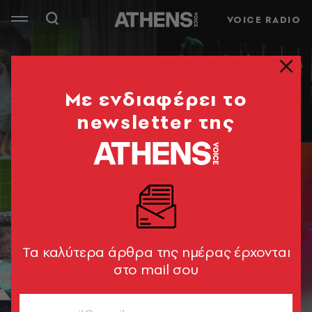
VOICE RADIO
Mε ενδιαφέρει το
newsletter της
Tα καλύτερα άρθρα της ημέρας έρχονται
στο mail σου