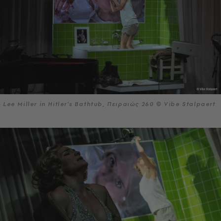
Lee Miller in Hitler’s Bathtub, Πειραιώς 260 © Vibe Stalpaert