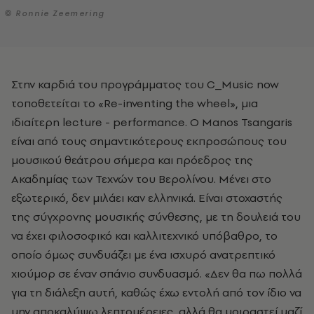
© Ronnie Zeemering
Στην καρδιά του προγράμματος του C_Music now
τοποθετείται το «Re-inventing the wheel», μια
ιδιαίτερη lecture - performance. O Manos Tsangaris
είναι από τους σημαντικότερους εκπροσώπους του
μουσικού θεάτρου σήμερα και πρόεδρος της
Ακαδημίας των Τεχνών του Βερολίνου. Μένει στο
εξωτερικό, δεν μιλάει καν ελληνικά. Είναι στοχαστής
της σύγχρονης μουσικής σύνθεσης, με τη δουλειά του
να έχει φιλοσοφικό και καλλιτεχνικό υπόβαθρο, το
οποίο όμως συνδυάζει με ένα ισχυρό ανατρεπτικό
χιούμορ σε έναν σπάνιο συνδυασμό. «Δεν θα πω πολλά
για τη διάλεξη αυτή, καθώς έχω εντολή από τον ίδιο να
μην αποκαλύψω λεπτομέρειες, αλλά θα μοιραστεί μαζί