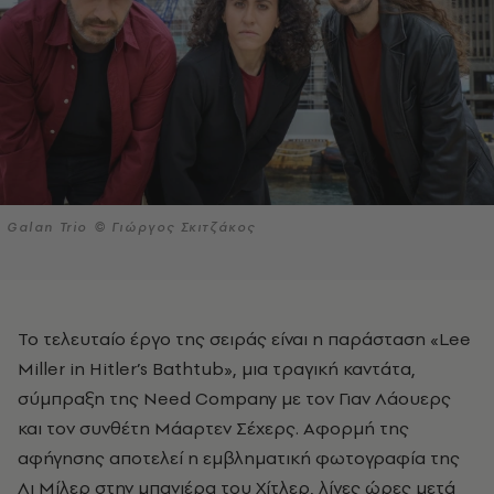
Galan Trio © Γιώργος Σκιτζάκος
Το τελευταίο έργο της σειράς είναι η παράσταση «Lee
Miller in Hitler’s Bathtub», μια τραγική καντάτα,
σύμπραξη της Need Company με τον Γιαν Λάουερς
και τον συνθέτη Μάαρτεν Σέχερς. Αφορμή της
αφήγησης αποτελεί η εμβληματική φωτογραφία της
Λι Μίλερ στην μπανιέρα του Χίτλερ, λίγες ώρες μετά