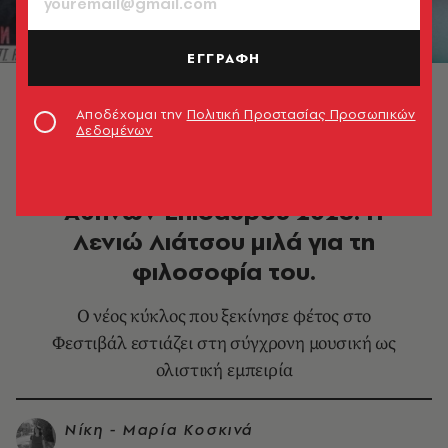
ΕΓΓΡΑΦΗ
Αποδέχομαι την
Πολιτική Προστασίας Προσωπικών
Δεδομένων
ΜΟΥΣΙΚΗ
C_Music now στο Φεστιβάλ
Αθηνών Επιδαύρου 2026: Η
Λενιώ Λιάτσου μιλά για τη
φιλοσοφία του.
Ο νέος κύκλος που ξεκίνησε φέτος στο
Φεστιβάλ εστιάζει στη σύγχρονη μουσική ως
ολιστική εμπειρία
Νίκη - Μαρία Κοσκινά