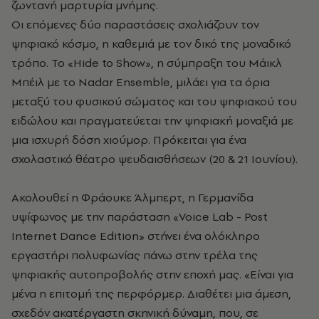
ζωντανή μαρτυρία μνήμης.
Οι επόμενες δύο παραστάσεις σχολιάζουν τον
ψηφιακό κόσμο, η καθεμιά με τον δικό της μοναδικό
τρόπο. Το «Hide to Show», η σύμπραξη του Μάικλ
Μπέιλ με το Nadar Ensemble, μιλάει για τα όρια
μεταξύ του φυσικού σώματος και του ψηφιακού του
ειδώλου και πραγματεύεται την ψηφιακή μοναξιά με
μια ισχυρή δόση χιούμορ. Πρόκειται για ένα
σχολαστικό θέατρο ψευδαισθήσεων (20 & 21 Ιουνίου).
Ακολουθεί η Φράουκε Άλμπερτ, η Γερμανίδα
υψίφωνος με την παράσταση «Voice Lab - Post
Internet Dance Edition» στήνει ένα ολόκληρο
εργαστήρι πολυφωνίας πάνω στην τρέλα της
ψηφιακής αυτοπροβολής στην εποχή μας. «Είναι για
μένα η επιτομή της περφόρμερ. Διαθέτει μια άμεση,
σχεδόν ακατέργαστη σκηνική δύναμη, που, σε