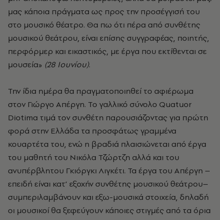
μας κάποια πράγματα ως προς την προσέγγισή του
στο μουσικό θέατρο. Θα πω ότι πέρα από συνθέτης
μουσικού θεάτρου, είναι επίσης συγγραφέας, ποιητής,
περφόρμερ και εικαστικός, με έργα που εκτίθενται σε
μουσεία»
(28 Ιουνίου)
.
Την ίδια ημέρα θα πραγματοποιηθεί το αφιέρωμα
στον Γιώργο Απέργη. Το γαλλικό σύνολο Quatuor
Diotima τιμά τον συνθέτη παρουσιάζοντας για πρώτη
φορά στην Ελλάδα τα προσφάτως γραμμένα
κουαρτέτα του, ενώ η βραδιά πλαισιώνεται από έργα
του μαθητή του Νικόλα Τζώρτζη αλλά και του
ανυπέρβλητου Γκιόργκι Λιγκέτι. Τα έργα του Απέργη –
επειδή είναι κατ’ εξοχήν συνθέτης μουσικού θεάτρου–
συμπεριλαμβάνουν και εξω-μουσικά στοιχεία, δηλαδή
οι μουσικοί θα ξεφεύγουν κάποιες στιγμές από τα όρια