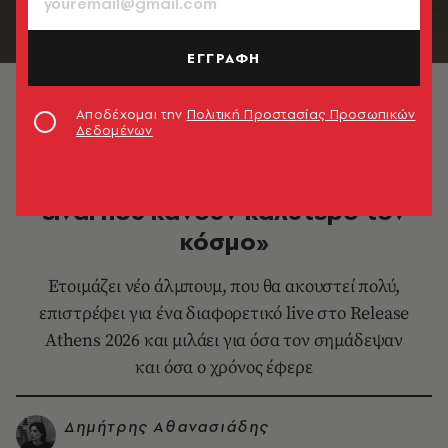
ΕΓΓΡΑΦΗ
© Τάσος Ανέστης
Αποδέχομαι την
Πολιτική Προστασίας Προσωπικών
Δεδομένων
ΜΟΥΣΙΚΗ
Παύλος Παυλίδης: «Οι ακροατές
είναι που κάνουν καλύτερο τον
κόσμο»
Ετοιμάζει νέο άλμπουμ, που θα ακουστεί πολύ,
επιστρέφει για ένα διαφορετικό live στο Release
Athens 2026 και μιλάει για όσα τον σημάδεψαν
και όσα ο χρόνος έφερε
Δημήτρης Αθανασιάδης