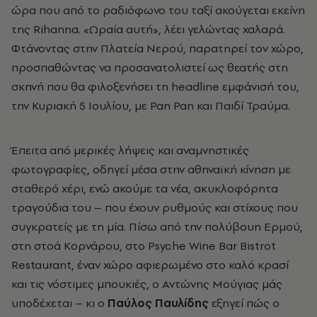
ώρα που από το ραδιόφωνο του ταξί ακούγεται εκείνη
της Rihanna. «Ωραία αυτή», λέει γελώντας χαλαρά.
Φτάνοντας στην Πλατεία Νερού, παρατηρεί τον χώρο,
προσπαθώντας να προσανατολιστεί ως θεατής στη
σκηνή που θα φιλοξενήσει τη headline εμφάνισή του,
την Κυριακή 5 Ιουλίου, με Pan Pan και Παιδί Τραύμα.
Έπειτα από μερικές λήψεις και αναμνηστικές
φωτογραφίες, οδηγεί μέσα στην αθηναϊκή κίνηση με
σταθερό χέρι, ενώ ακούμε τα νέα, ακυκλοφόρητα
τραγούδια του – που έχουν ρυθμούς και στίχους που
συγκρατείς με τη μία. Πίσω από την πολύβουη Ερμού,
στη στοά Κορνάρου, στο Psyche Wine Bar Bistrot
Restaurant, έναν χώρο αφιερωμένο στο καλό κρασί
και τις νόστιμες μπουκιές, ο Αντώνης Μούγιας μάς
υποδέχεται – κι ο
Παύλος Παυλίδης
εξηγεί πώς ο