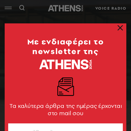
VOICE RADIO
Mε ενδιαφέρει το
newsletter της
Tα καλύτερα άρθρα της ημέρας έρχονται
στο mail σου