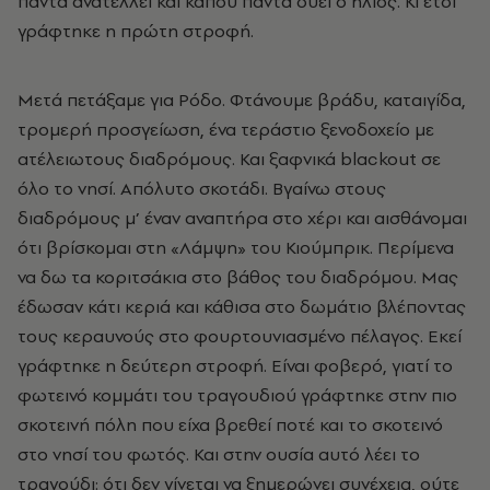
πάντα ανατέλλει και κάπου πάντα δύει ο ήλιος. Κι έτσι
γράφτηκε η πρώτη στροφή.
Μετά πετάξαμε για Ρόδο. Φτάνουμε βράδυ, καταιγίδα,
τρομερή προσγείωση, ένα τεράστιο ξενοδοχείο με
ατέλειωτους διαδρόμους. Και ξαφνικά blackout σε
όλο το νησί. Απόλυτο σκοτάδι. Βγαίνω στους
διαδρόμους μ’ έναν αναπτήρα στο χέρι και αισθάνομαι
ότι βρίσκομαι στη «Λάμψη» του Κιούμπρικ. Περίμενα
να δω τα κοριτσάκια στο βάθος του διαδρόμου. Μας
έδωσαν κάτι κεριά και κάθισα στο δωμάτιο βλέποντας
τους κεραυνούς στο φουρτουνιασμένο πέλαγος. Εκεί
γράφτηκε η δεύτερη στροφή. Είναι φοβερό, γιατί το
φωτεινό κομμάτι του τραγουδιού γράφτηκε στην πιο
σκοτεινή πόλη που είχα βρεθεί ποτέ και το σκοτεινό
στο νησί του φωτός. Και στην ουσία αυτό λέει το
τραγούδι: ότι δεν γίνεται να ξημερώνει συνέχεια, ούτε