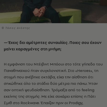
© Τάσος Ανέστης
— Έχεις δει αμέτρητες συναυλίες. Ποιες σου έχουν
μείνει χαραγμένες στη μνήμη;
Η εμφάνιση του Ντέιβιντ Μπόουι στο τότε γήπεδο του
Παναθηναϊκού ήταν συγκλονιστική. Στο «Heroes», τη
στιγμή που ανέβηκε οκτάβα, είχα την αίσθηση ότι
σηκώθηκε όλο το στάδιο δύο μέτρα πιο πάνω. Ήταν
σαν οπτική ψευδαίσθηση. Τρόμαξα από το feeling
εκείνης της στιγμής. Με είχε σοκάρει επίσης η Πάτι
Σμιθ στο Rockwave. Έπαιζαν πριν οι Prodigy,