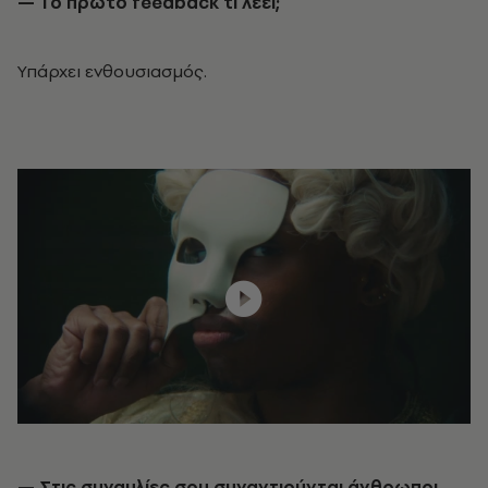
— Το πρώτο
feedback
τι λέει;
Υπάρχει ενθουσιασμός.
— Στις συναυλίες σου συναντιούνται άνθρωποι