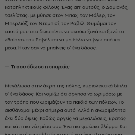
καταπληκτικούς φίλους. Ένας απ’ αυτούς, ο Δαμιανός,
τσελίστας, με μύησε στον Μπαχ, τον Μάλερ, τον
Μπερλιόζ, τον Ντεμπισί, τον Ραβέλ. Θυμάμαι τον
εαυτό μου στα δεκαπέντε να ακούω ξανά και ξανά το
«Boléro» του Ραβέλ και να μη θέλω να βγω από κει
μέσα. Ήταν σαν να μπαίνεις σ’ ένα δάσος.
— Τι σου έδωσε η επαρχία;
Μεγάλωσα στην άκρη της πόλης, κυριολεκτικά δίπλα
σ’ ένα δάσος. Και νομίζω ότι άργησα να ωριμάσω με
τον τρόπο που ωριμάζουν τα παιδιά των πόλεων. Το
αισθάνομαι μέχρι σήμερα αυτό. Αλλά η ανωριμότητα
έχει δύο όψεις. Καθώς αργείς να μεγαλώσεις, κρατάς
και κάτι πιο νέο μέσα σου. Ένα πιο φρέσκο βλέμμα. Και
ίσως για έναν καλλιτέχνη αυτό να είναι πλεονέκτημα.