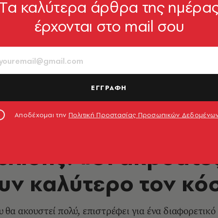
Tα καλύτερα άρθρα της ημέρα
έρχονται στο mail σου
ΕΓΓΡΑΦΗ
Αποδέχομαι την
Πολιτική Προστασίας Προσωπικών Δεδομένω
ΜΟΥΣΙΚΗ
λίδης: «Οι ακροατές
υν καλύτερο τον κό
υ θα ακουστεί πολύ, επιστρέφει για ένα διαφορετικό