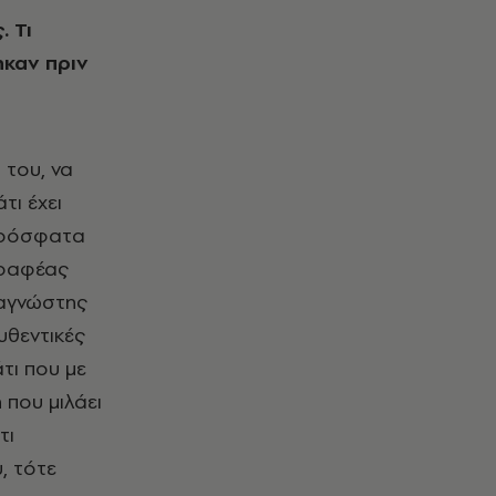
ηκαν πριν
 του, να
τι έχει
 πρόσφατα
γραφέας
ναγνώστης
υθεντικές
άτι που με
 που μιλάει
τι
, τότε