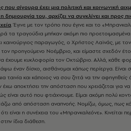
ος που σίγουρα έχει μια πολιτική και κοινωνική αιχμ
 δημιουργία του, αρχίζει να συγκλίνει και προς πι
χεία
. Έγινε με τον τρόπο που έγινε και το «Μπρανκαλ
ορά τα τραγούδια μπήκαν ακόμη πιο προετοιμασμένα
ει καινούργιος παραγωγός, ο Χρήστος Λαϊνάς, με το
τον προηγούμενο Νοέμβριο, και είμαστε σχεδόν έτοι
θα έχουμε κυκλοφορία τον Οκτώβριο. Αλλά, κάθε φο
ράψω έναν δίσκο, αισθάνομαι κάπως περίεργα. Είναι 
ια ταινία και κάποιος να σου ζητά να την αφηγηθείς
ν έχω αποκτήσει την απόσταση που χρειάζεται για ν
ώς είναι αυτό που φτιάχνουμε. Είμαι ακόμη πολύ κον
ιτάζω από απόσταση αναπνοής. Νομίζω, όμως, πως κ
ότι είναι η συνέχεια του «Μπρανκαλεόνε». Κινείται π
 στην ίδια διάθεση.