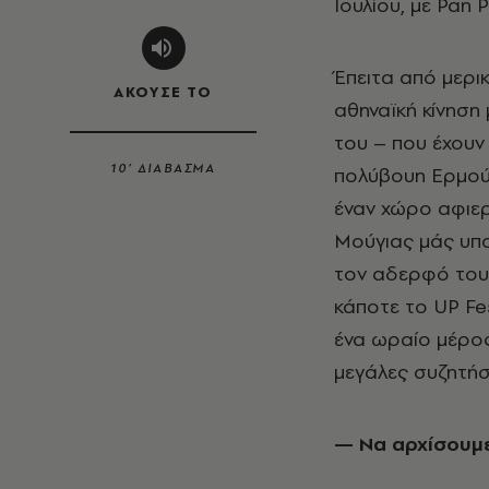
Ιουλίου, με Pan 
Έπειτα από μερι
ΑΚΟΥΣΕ ΤΟ
αθηναϊκή κίνηση
του – που έχουν
10’ ΔΙΑΒΑΣΜΑ
πολύβουη Ερμού,
έναν χώρο αφιερ
Μούγιας μάς υπο
τον αδερφό του 
κάποτε το UP Fes
ένα ωραίο μέρος
μεγάλες συζητήσε
— Να αρχίσουμε 