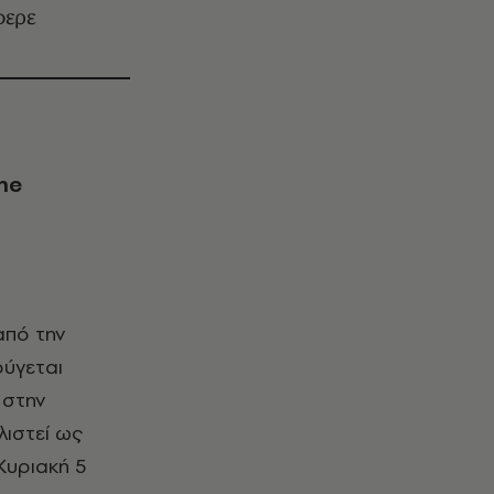
φερε
ine
από την
ούγεται
 στην
ιστεί ως
Κυριακή 5