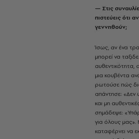
— Στις συναυλίες σου συναντιούνται άνθρωποι από πολλές γενιές. Τι
πιστεύεις ότι 
γεννηθούν;
Ίσως, αν ένα τρα
μπορεί να ταξιδε
αυθεντικότητα, 
μια κουβέντα αν
ρωτούσε πώς δια
απάντησε: «Δεν 
και μη αυθεντικέ
σημάδεψε: «Υπάρχ
για όλους μας». 
καταφέρνει να ε