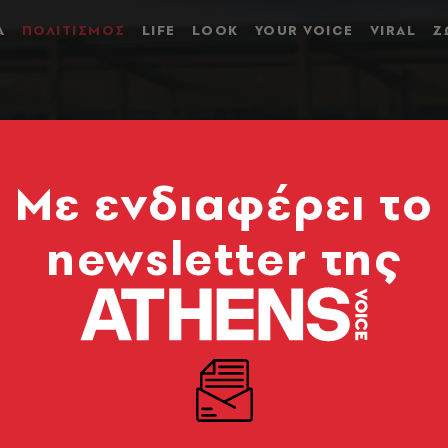
Α
ΠΟΛΙΤΙΣΜΟΣ
LIFE
LOOK
YOUR VOICE
VIRAL
Ζ
Mε ενδιαφέρει το
newsletter της