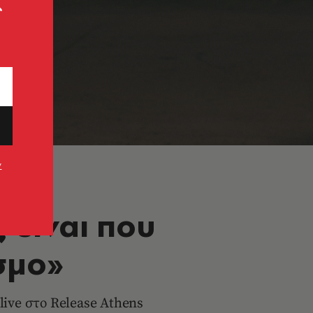
ς
ν
 είναι που
σμο»
 live στο Release Athens