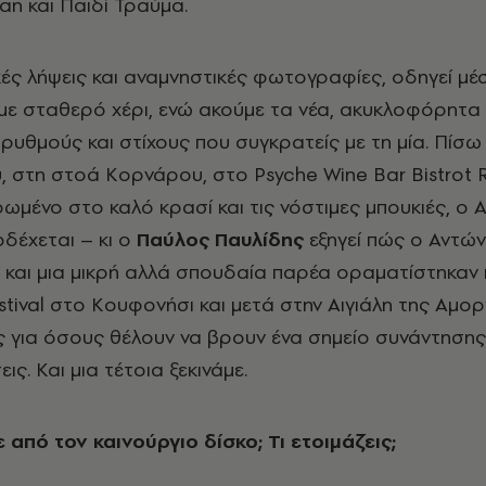
Pan και Παιδί Τραύμα.
κές λήψεις και αναμνηστικές φωτογραφίες, οδηγεί μέ
 με σταθερό χέρι, ενώ ακούμε τα νέα, ακυκλοφόρητα
 ρυθμούς και στίχους που συγκρατείς με τη μία. Πίσω
 στη στοά Κορνάρου, στο Psyche Wine Bar Bistrot R
ωμένο στο καλό κρασί και τις νόστιμες μπουκιές, ο 
δέχεται – κι ο
Παύλος Παυλίδης
εξηγεί πώς ο Αντών
και μια μικρή αλλά σπουδαία παρέα οραματίστηκαν 
tival στο Κουφονήσι και μετά στην Αιγιάλη της Αμοργ
 για όσους θέλουν να βρουν ένα σημείο συνάντησης
ις. Και μια τέτοια ξεκινάμε.
από τον καινούργιο δίσκο; Τι ετοιμάζεις;