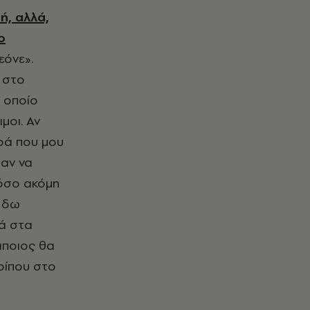
ή, αλλά,
ο
εόνε».
 στο
ν οποίο
μοι. Αν
ρά που μου
σαν να
 όσο ακόμη
α δω
τά στα
άποιος θα
ερίπου στο