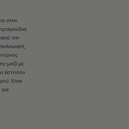
σα στην
 τραγούδια
 από την
estaurant,
Αντώνης
ης μαζί με
κι έστησαν
ού. Είναι
 για