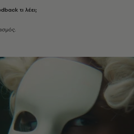
edback
τι λέει;
ασμός.