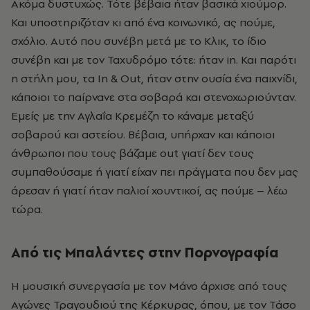
Ακόμα δυστυχώς. Τότε βέβαια ήταν βασικά χιούμορ.
Και υποστηριζόταν κι από ένα κοινωνικό, ας πούμε,
σχόλιο. Αυτό που συνέβη μετά με το Κλικ, το ίδιο
συνέβη και με τον Ταχυδρόμο τότε: ήταν in. Και παρότι
η στήλη μου, τα In & Out, ήταν στην ουσία ένα παιχνίδι,
κάποιοι το παίρνανε στα σοβαρά και στενοχωριούνταν.
Εμείς με την Αγλαΐα Κρεμέζη το κάναμε μεταξύ
σοβαρού και αστείου. Βέβαια, υπήρχαν και κάποιοι
άνθρωποι που τους βάζαμε out γιατί δεν τους
συμπαθούσαμε ή γιατί είχαν πει πράγματα που δεν μας
άρεσαν ή γιατί ήταν παλιοί χουντικοί, ας πούμε – λέω
τώρα.
Από τις Μπαλάντες στην Πορνογραφία
Η μουσική συνεργασία με τον Μάνο άρχισε από τους
Αγώνες Τραγουδιού της Κέρκυρας, όπου, με τον Τάσο