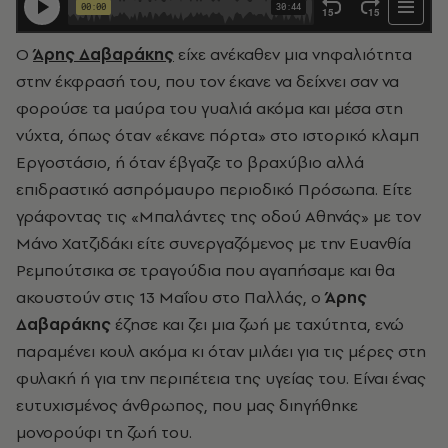
Ο
Άρης Δαβαράκης
είχε ανέκαθεν μια νηφαλιότητα
στην έκφρασή του, που τον έκανε να δείχνει σαν να
φορούσε τα μαύρα του γυαλιά ακόμα και μέσα στη
νύχτα, όπως όταν «έκανε πόρτα» στο ιστορικό κλαμπ
Εργοστάσιο, ή όταν έβγαζε το βραχύβιο αλλά
επιδραστικό ασπρόμαυρο περιοδικό Πρόσωπα. Είτε
γράφοντας τις «Μπαλάντες της οδού Αθηνάς» με τον
Μάνο Χατζιδάκι είτε συνεργαζόμενος με την Ευανθία
Ρεμπούτσικα σε τραγούδια που αγαπήσαμε και θα
ακουστούν στις 13 Μαΐου στο Παλλάς, ο
Άρης
Δαβαράκης
έζησε και ζει μια ζωή με ταχύτητα, ενώ
παραμένει κουλ ακόμα κι όταν μιλάει για τις μέρες στη
φυλακή ή για την περιπέτεια της υγείας του. Είναι ένας
ευτυχισμένος άνθρωπος, που μας διηγήθηκε
μονορούφι τη ζωή του.