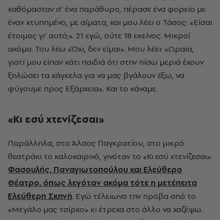
καθόμασταν σ’ ένα παράθυρο, πέρασε ένα φορείο με
έναν χτυπημένο, με αίματα, και μου λέει ο Τάσος: «Είσαι
έτοιμος γι’ αυτό;». 21 εγώ, ούτε 18 εκείνος. Μικροί
ακόμα. Του λέω «Όχι, δεν είμαι». Μου λέει: «Ωραία,
γιατί μου είπαν κάτι παιδιά ότι στην πίσω μεριά έχουν
ξηλώσει τα κάγκελα για να μας βγάλουν έξω, να
φύγουμε προς Εξάρχεια». Και το κάναμε.
«Κι εσύ χτενίζεσαι»
Παράλληλα, στο Άλσος Παγκρατίου, στο μικρό
θεατράκι το καλοκαιρινό, γινόταν το «Κι εσύ χτενίζεσαι»:
Φασουλής, Παναγιωτοπούλου και Ελεύθερο
Θέατρο, όπως λεγόταν ακόμα τότε η μετέπειτα
Ελεύθερη Σκηνή
. Εγώ τέλειωνα την πρόβα από το
«Μεγάλο μας τσίρκο» κι έτρεχα στο άλλο να χαζέψω.