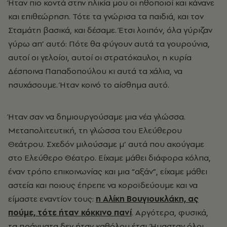
Ήταν πιο κοντά στην ηλικία μου οι ηθοποιοί και κάνανε
και επιθεώρηση. Τότε τα γνώρισα τα παιδιά, και τον
Σταμάτη βασικά, και δέσαμε. Έτσι λοιπόν, όλα γύριζαν
γύρω απ’ αυτό: Πότε θα φύγουν αυτά τα γουρούνια,
αυτοί οι γελοίοι, αυτοί οι στρατόκαυλοι, η κυρία
Δέσποινα Παπαδοπούλου κι αυτά τα χάλια, να
ησυχάσουμε. Ήταν κοινό το αίσθημα αυτό.
Ήταν σαν να δημιουργούσαμε μια νέα γλώσσα.
Μεταπολιτευτική, τη γλώσσα του Ελεύθερου
Θεάτρου. Σχεδόν μιλούσαμε μ’ αυτά που ακούγαμε
στο Ελεύθερο Θέατρο. Είχαμε μάθει διάφορα κόλπα,
έναν τρόπο επικοινωνίας και μια “αξάν”, είχαμε μάθει
αστεία και ποιους έπρεπε να κοροϊδεύουμε και να
είμαστε εναντίον τους:
η Αλίκη Βουγιουκλάκη, ας
πούμε, τότε ήταν κόκκινο πανί
. Αργότερα, φυσικά,
τα πράγματα δεν ήταν καθόλου έτσι. Ήμασταν όλοι