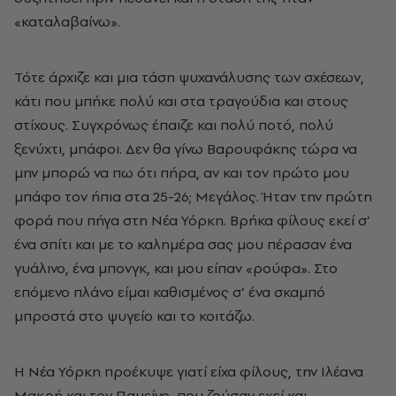
«καταλαβαίνω».
Τότε άρχιζε και μια τάση ψυχανάλυσης των σχέσεων,
κάτι που μπήκε πολύ και στα τραγούδια και στους
στίχους. Συγχρόνως έπαιζε και πολύ ποτό, πολύ
ξενύχτι, μπάφοι. Δεν θα γίνω Βαρουφάκης τώρα να
μην μπορώ να πω ότι πήρα, αν και τον πρώτο μου
μπάφο τον ήπια στα 25-26; Μεγάλος. Ήταν την πρώτη
φορά που πήγα στη Νέα Υόρκη. Βρήκα φίλους εκεί σ’
ένα σπίτι και με το καλημέρα σας μου πέρασαν ένα
γυάλινο, ένα μπονγκ, και μου είπαν «ρούφα». Στο
επόμενο πλάνο είμαι καθισμένος σ’ ένα σκαμπό
μπροστά στο ψυγείο και το κοιτάζω.
Η Νέα Υόρκη προέκυψε γιατί είχα φίλους, την Ιλέανα
Μακρή και τον Παμείνο, που ζούσαν εκεί και