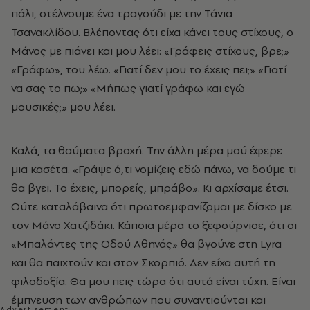
πάλι, στέλνουμε ένα τραγούδι με την Τάνια
Τσανακλίδου. Βλέποντας ότι είχα κάνει τους στίχους, ο
Μάνος με πιάνει και μου λέει: «Γράφεις στίχους, βρε;»
«Γράφω», του λέω. «Γιατί δεν μου το έχεις πει;» «Γιατί
να σας το πω;» «Μήπως γιατί γράφω και εγώ
μουσικές;» μου λέει.
Καλά, τα θαύματα βροχή. Την άλλη μέρα μού έφερε
μια κασέτα. «Γράψε ό,τι νομίζεις εδώ πάνω, να δούμε τι
θα βγει. Το έχεις, μπορείς, μπράβο». Κι αρχίσαμε έτσι.
Ούτε καταλάβαινα ότι πρωτοεμφανίζομαι με δίσκο με
τον Μάνο Χατζιδάκι. Κάποια μέρα το ξεφούρνισε, ότι οι
«Μπαλάντες της Οδού Αθηνάς» θα βγούνε στη Lyra
και θα παιχτούν και στον Σκορπιό. Δεν είχα αυτή τη
φιλοδοξία. Θα μου πεις τώρα ότι αυτά είναι τύχη. Είναι
έμπνευση των ανθρώπων που συναντιούνται και