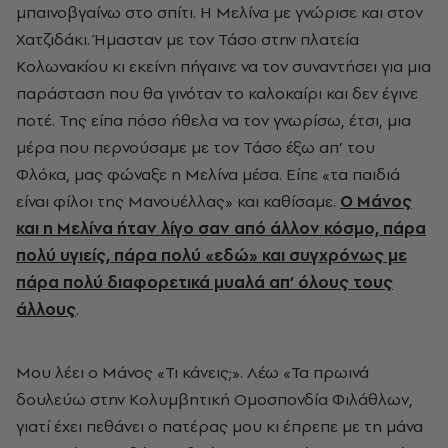
μπαινοβγαίνω στο σπίτι. Η Μελίνα με γνώρισε και στον
Χατζιδάκι. Ήμασταν με τον Τάσο στην πλατεία
Κολωνακίου κι εκείνη πήγαινε να τον συναντήσει για μια
παράσταση που θα γινόταν το καλοκαίρι και δεν έγινε
ποτέ. Της είπα πόσο ήθελα να τον γνωρίσω, έτσι, μια
μέρα που περνούσαμε με τον Τάσο έξω απ’ του
Φλόκα, μας φώναξε η Μελίνα μέσα. Είπε «τα παιδιά
είναι φίλοι της Μανουέλλας» και καθίσαμε.
Ο Μάνος
και η Μελίνα ήταν λίγο σαν από άλλον κόσμο, πάρα
πολύ υγιείς, πάρα πολύ «εδώ» και συγχρόνως με
πάρα πολύ διαφορετικά μυαλά απ’ όλους τους
άλλους
.
Μου λέει ο Μάνος «Τι κάνεις;». Λέω «Τα πρωινά
δουλεύω στην Κολυμβητική Ομοσπονδία Φιλάθλων,
γιατί έχει πεθάνει ο πατέρας μου κι έπρεπε με τη μάνα