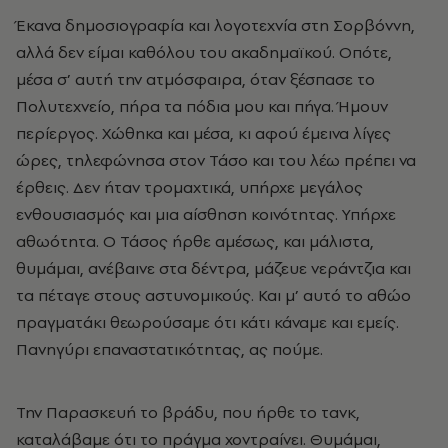
Έκανα δημοσιογραφία και λογοτεχνία στη Σορβόννη,
αλλά δεν είμαι καθόλου του ακαδημαϊκού. Οπότε,
μέσα σ’ αυτή την ατμόσφαιρα, όταν ξέσπασε το
Πολυτεχνείο, πήρα τα πόδια μου και πήγα. Ήμουν
περίεργος. Χώθηκα και μέσα, κι αφού έμεινα λίγες
ώρες, τηλεφώνησα στον Τάσο και του λέω πρέπει να
έρθεις. Δεν ήταν τρομαχτικά, υπήρχε μεγάλος
ενθουσιασμός και μια αίσθηση κοινότητας. Υπήρχε
αθωότητα. Ο Τάσος ήρθε αμέσως, και μάλιστα,
θυμάμαι, ανέβαινε στα δέντρα, μάζευε νεράντζια και
τα πέταγε στους αστυνομικούς. Και μ’ αυτό το αθώο
πραγματάκι θεωρούσαμε ότι κάτι κάναμε και εμείς.
Πανηγύρι επαναστατικότητας, ας πούμε.
Την Παρασκευή το βράδυ, που ήρθε το τανκ,
καταλάβαμε ότι το πράγμα χοντραίνει. Θυμάμαι,