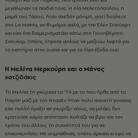
μεγάλωναν τα παιδιά τους. Η Λία Μελετοπούλου, η
μαμά του Τάσου, ήταν σχεδόν μόνιμη, γιατί δούλευε
στο La MaMa, αν θυμάμαι καλά, με την Έλεν Στιούαρτ
και είχε ένα διαμερισματάκι κάτω στη Γιουνιβέρσιτι
Σκουέαρ. Οπότε, έπρεπε απλώς να μαζεύω λεφτά για
το εισιτήριο στην ουσία και για τα λίγα έξοδα εκεί.
Η Μελίνα Μερκούρη και ο Μάνος
χατζιδάκις
Τη Μελίνα τη γνώρισα το ’74 με το που ήρθε από το
Παρίσι μαζί με τον Ντασέν. Ήταν πολύ ανοιχτή γυναίκα,
είχε πολλή όρεξη να γνωρίζει νέους, να μιλάει, δεν
κρατούσε καμία απόσταση. Κοίταζε να βρει και τον
τρόπο του άλλου, τη συχνότητά του για να
επικοινωνήσει. Με συμπάθησε, οπότε άρχισα κι εγώ να