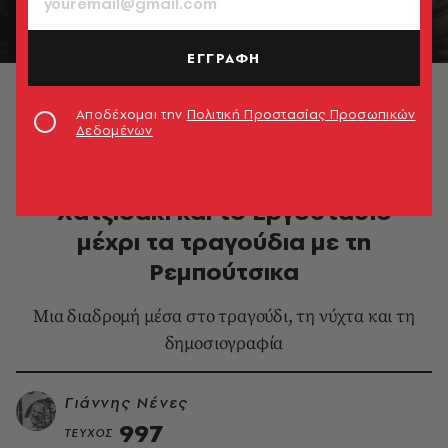
ΕΓΓΡΑΦΗ
© Τάσος Ανέστης
Αποδέχομαι την
Πολιτική Προστασίας Προσωπικών
Δεδομένων
ΜΟΥΣΙΚΗ
Άρης Δαβαράκης: Από τον
Χατζιδάκι και το Εργοστάσιο
μέχρι τα τραγούδια με τη
Ρεμπούτσικα
Μια διαδρομή μέσα στο τραγούδι, τη νύχτα και τη
δημοσιογραφία
Γιάννης Νένες
997
ΤΕΥΧΟΣ