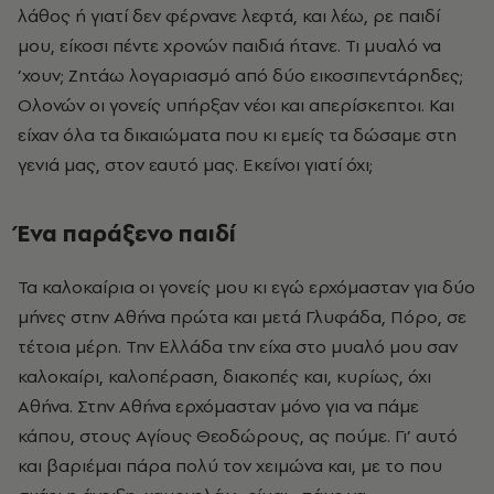
λάθος ή γιατί δεν φέρνανε λεφτά, και λέω, ρε παιδί
μου, είκοσι πέντε χρονών παιδιά ήτανε. Τι μυαλό να
’χουν; Ζητάω λογαριασμό από δύο εικοσιπεντάρηδες;
Ολονών οι γονείς υπήρξαν νέοι και απερίσκεπτοι. Και
είχαν όλα τα δικαιώματα που κι εμείς τα δώσαμε στη
γενιά μας, στον εαυτό μας. Εκείνοι γιατί όχι;
Ένα παράξενο παιδί
Τα καλοκαίρια οι γονείς μου κι εγώ ερχόμασταν για δύο
μήνες στην Αθήνα πρώτα και μετά Γλυφάδα, Πόρο, σε
τέτοια μέρη. Την Ελλάδα την είχα στο μυαλό μου σαν
καλοκαίρι, καλοπέραση, διακοπές και, κυρίως, όχι
Αθήνα. Στην Αθήνα ερχόμασταν μόνο για να πάμε
κάπου, στους Αγίους Θεοδώρους, ας πούμε. Γι’ αυτό
και βαριέμαι πάρα πολύ τον χειμώνα και, με το που