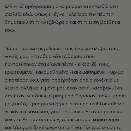
ελληνικό πρόγραμμα για να μπορώ να ενταχθώ στο
σχολείο εδώ. Όπως κι έγινε. Τελείωσα την πέμπτη
δημοτικού στην Αλεξάνδρεια και στην έκτη βρέθηκα
εδώ.
Τώρα που έχω μεγαλώσει τους έχω καταλάβει τους
γονείς μου. Ήταν δυο νέοι άνθρωποι που
παντρεύτηκαν στα είκοσι πέντε - είκοσι έξι τους,
ερωτευμένοι, καλομαθημένοι-κακομαθημένοι. Κυρίως
ο πατέρας μου, γιατί προερχόταν από οικογένεια με
λεφτά, αλλά και η μάνα μου ήταν αστή. Καλοβαλμένη.
Δεν ήταν ελίτ όπως ο μπαμπάς. Περάσανε πολύ ωραία
μαζί απ’ ό,τι μπορώ να ξέρω. Δεύτερο παιδί δεν ήθελε
να κάνει η μάνα μου, γιατί πήρε κιλά. Ήταν πάρα πολύ
κοκέτα. Εκ των υστέρων, τα σκέφτομαι καμιά φορά
και λέω γιατί δεν έκαναν αυτό ή γιατί έκαναν εκείνο το