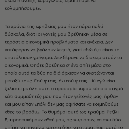
σκάει η άνοιξη, χαμογελάω, είμαι «πάμε να
κολυμπήσουμε».
Τα χρόνια της εφηβείας μου ήταν πάρα πολύ
δύσκολα, διότι οι γονείς μου βρέθηκαν μέσα σε
τεράστια οικονομικά προβλήματα και ανέχεια. Δεν
κατάφεραν να βγάλουν λεφτά, γιατί εδώ ό,τι είχαν το
σπατάλησαν γρήγορα. Δεν ξέρανε να διαχειριστούν τα
οικονομικά. Οπότε βρέθηκα σ’ ένα σπίτι μέσα στο
οποίο αυτά τα δύο παιδιά άρχισαν να σκοτώνονται
μεταξύ τους. Εσύ φταις, όχι εσύ φταις… Κι εγώ είχα
ζαλιστεί με όλη αυτή τη φασαρία. Αφού κάποια στιγμή
κάτι συμμαθητές μου που ήταν γείτονές μας, ήρθαν
και μου είπαν «πάλι δεν μας αφήσατε να κοιμηθούμε
χθες το βράδυ». Το θυμάμαι αυτό ως τραύμα. Ρεζίλι.
Ε, προσευχόμουν «Θεέ μου, ας χωρίσουν, να έχω δύο
σπίτια, να πηγαίνω και στα δύο, να σταματήσει αυτό το