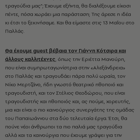
τραγούδια μας”; Έχουμε εξήντα, θα διαλέξουμε είκοσι
πέντε, πόσα χωράει μια παράσταση; Της άρεσε η ιδέα
κι έτσι το ξεκινήσαμε. Και θα είμαστε στις 13 Μαΐου στο
Παλλάς.
Θα έχουμε guest βέβαια τον Γιάννη Κότσιρα και
άλλους καλλιτέχνες
, όπως την Εριέττα Μανούρη,
που είναι συμπρωταγωνίστρια στην «Αλεξάνδρεια»
στο Παλλάς και τραγουδάει πάρα πολύ ωραία, τον
Νίκο Μερτζάνο, ήδη γνωστό θεατρικό ηθοποιό και
τραγουδιστή, και τον Στέλιος Θεοδώρου, που είναι
τραγουδιστής και ηθοποιός και, ας πούμε, χορευτής,
μια και είναι ο πιο καινούργιος συνεργάτης της ομάδας
του Παπαϊωάννου στα δύο τελευταία έργα. Έτσι, θα
πούνε νέοι άνθρωποι τα πιο παλιά μας τραγούδια
αλλά και τα καινούργια που έχουμε γράψει για την