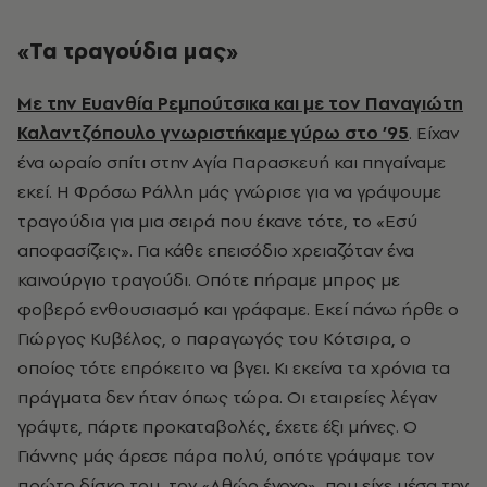
«Τα τραγούδια μας»
Με την
Ευανθία Ρεμπούτσικα
και με τον Παναγιώτη
Καλαντζόπουλο γνωριστήκαμε γύρω στο ’95
. Είχαν
ένα ωραίο σπίτι στην Αγία Παρασκευή και πηγαίναμε
εκεί. Η Φρόσω Ράλλη μάς γνώρισε για να γράψουμε
τραγούδια για μια σειρά που έκανε τότε, το «Εσύ
αποφασίζεις». Για κάθε επεισόδιο χρειαζόταν ένα
καινούργιο τραγούδι. Οπότε πήραμε μπρος με
φοβερό ενθουσιασμό και γράφαμε. Εκεί πάνω ήρθε ο
Γιώργος Κυβέλος, ο παραγωγός του Κότσιρα, ο
οποίος τότε επρόκειτο να βγει. Κι εκείνα τα χρόνια τα
πράγματα δεν ήταν όπως τώρα. Οι εταιρείες λέγαν
γράψτε, πάρτε προκαταβολές, έχετε έξι μήνες. Ο
Γιάννης μάς άρεσε πάρα πολύ, οπότε γράψαμε τον
πρώτο δίσκο του, τον «Αθώο ένοχο», που είχε μέσα την