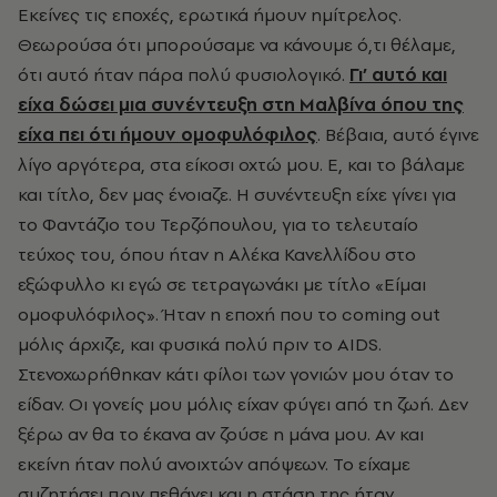
Εκείνες τις εποχές, ερωτικά ήμουν ημίτρελος.
Θεωρούσα ότι μπορούσαμε να κάνουμε ό,τι θέλαμε,
ότι αυτό ήταν πάρα πολύ φυσιολογικό.
Γι’ αυτό και
είχα δώσει μια συνέντευξη στη Μαλβίνα όπου της
είχα πει ότι ήμουν ομοφυλόφιλος
. Βέβαια, αυτό έγινε
λίγο αργότερα, στα είκοσι οχτώ μου. Ε, και το βάλαμε
και τίτλο, δεν μας ένοιαζε. Η συνέντευξη είχε γίνει για
το Φαντάζιο του Τερζόπουλου, για το τελευταίο
τεύχος του, όπου ήταν η Αλέκα Κανελλίδου στο
εξώφυλλο κι εγώ σε τετραγωνάκι με τίτλο «Είμαι
ομοφυλόφιλος». Ήταν η εποχή που το coming out
μόλις άρχιζε, και φυσικά πολύ πριν το AIDS.
Στενοχωρήθηκαν κάτι φίλοι των γονιών μου όταν το
είδαν. Οι γονείς μου μόλις είχαν φύγει από τη ζωή. Δεν
ξέρω αν θα το έκανα αν ζούσε η μάνα μου. Αν και
εκείνη ήταν πολύ ανοιχτών απόψεων. Το είχαμε
συζητήσει πριν πεθάνει και η στάση της ήταν