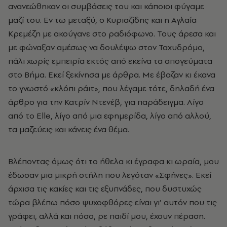
ανανεώθηκαν οι συμβάσεις του και κάποιοι φύγαμε
μαζί του. Εν τω μεταξύ, ο Κυριαζίδης και η Αγλαΐα
Κρεμέζη με ακούγανε στο ραδιόφωνο. Τους άρεσα και
με φώναξαν αμέσως να δουλέψω στον Ταχυδρόμο,
πάλι χωρίς εμπειρία εκτός από εκείνα τα απογεύματα
στο Βήμα. Εκεί ξεκίνησα με άρθρα. Με έβαζαν κι έκανα
το γνωστό «κλόπι ράιτ», που λέγαμε τότε, δηλαδή ένα
άρθρο για την Κατρίν Ντενέβ, για παράδειγμα. Λίγο
από το Elle, λίγο από μια εφημερίδα, λίγο από αλλού,
τα μαζεύεις και κάνεις ένα θέμα.
Βλέποντας όμως ότι το ήθελα κι έγραφα κι ωραία, μου
έδωσαν μια μικρή στήλη που λεγόταν «Σφήνες». Εκεί
άρχισα τις κακίες και τις εξυπνάδες, που δυστυχώς
τώρα βλέπω πόσο ψυχοφθόρες είναι γι’ αυτόν που τις
γράφει, αλλά και πόσο, ρε παιδί μου, έχουν πέραση.