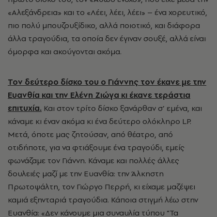
«Αλεξάνδρεια» και το «Λέει, λέει, λέει» – ένα χορευτικό,
πιο πολύ μπουζουξίδικο, αλλά ποιοτικό, και διάφορα
άλλα τραγούδια, τα οποία δεν έγιναν σουξέ, αλλά είναι
όμορφα και ακούγονται ακόμα.
Τον δεύτερο δίσκο του ο Γιάννης τον έκανε με την
Ευανθία και την Ελένη Ζιώγα κι έκανε τεράστια
επιτυχία.
Και στον τρίτο δίσκο ξανάρθαν σ’ εμένα, και
κάναμε κι έναν ακόμα κι ένα δεύτερο ολόκληρο LP.
Μετά, όποτε μας ζητούσαν, από θέατρο, από
οτιδήποτε, για να φτιάξουμε ένα τραγούδι, εμείς
φωνάζαμε τον Γιάννη. Κάναμε και πολλές άλλες
δουλειές μαζί με την Ευανθία: την Άλκηστη
Πρωτοψάλτη, τον Γιώργο Περρή, κι είχαμε μαζέψει
καμιά εξηνταριά τραγούδια. Κάποια στιγμή λέω στην
Ευανθία: «Δεν κάνουμε μια συναυλία τύπου “Τα