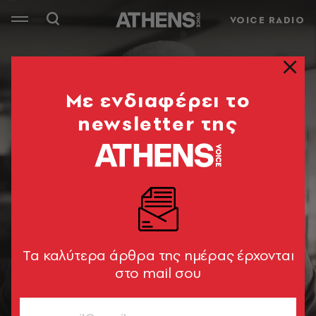
VOICE RADIO
Mε ενδιαφέρει το
newsletter της
Tα καλύτερα άρθρα της ημέρας έρχονται
στο mail σου