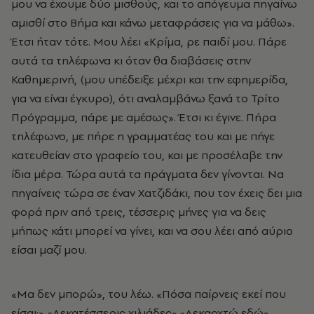
μου να έχουμε δύο μισθούς, και το απόγευμα πηγαίνω
αμισθί στο Βήμα και κάνω μεταφράσεις για να μάθω».
Έτσι ήταν τότε. Μου λέει «Κρίμα, ρε παιδί μου. Πάρε
αυτά τα τηλέφωνα κι όταν θα διαβάσεις στην
Καθημερινή, (μου υπέδειξε μέχρι και την εφημερίδα,
για να είναι έγκυρο), ότι αναλαμβάνω ξανά το Τρίτο
Πρόγραμμα, πάρε με αμέσως». Έτσι κι έγινε. Πήρα
τηλέφωνο, με πήρε η γραμματέας του και με πήγε
κατευθείαν στο γραφείο του, και με προσέλαβε την
ίδια μέρα. Τώρα αυτά τα πράγματα δεν γίνονται. Να
πηγαίνεις τώρα σε έναν Χατζιδάκι, που τον έχεις δει μια
φορά πριν από τρεις, τέσσερις μήνες για να δεις
μήπως κάτι μπορεί να γίνει, και να σου λέει από αύριο
είσαι μαζί μου.
«Μα δεν μπορώ», του λέω. «Πόσα παίρνεις εκεί που
είσαι;» «Δεκατέσσερις χιλιάδες».«Δεκαοχτώ εδώ».