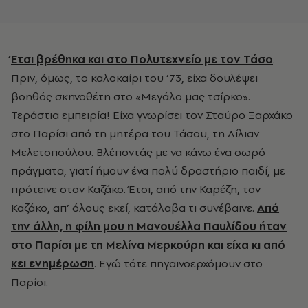
Έτσι βρέθηκα και στο Πολυτεχνείο με τον Τάσο
.
Πριν, όμως, το καλοκαίρι του ’73, είχα δουλέψει
βοηθός σκηνοθέτη στο «Μεγάλο μας τσίρκο».
Τεράστια εμπειρία! Είχα γνωρίσει τον Σταύρο Ξαρχάκο
στο Παρίσι από τη μητέρα του Τάσου, τη Λίλιαν
Μελετοπούλου. Βλέποντάς με να κάνω ένα σωρό
πράγματα, γιατί ήμουν ένα πολύ δραστήριο παιδί, με
πρότεινε στον Καζάκο. Έτσι, από την Καρέζη, τον
Καζάκο, απ’ όλους εκεί, κατάλαβα τι συνέβαινε.
Από
την άλλη, η φίλη μου η Μανουέλλα Παυλίδου ήταν
στο Παρίσι με τη Μελίνα Μερκούρη και είχα κι από
κει ενημέρωση
. Εγώ τότε πηγαινοερχόμουν στο
Παρίσι.