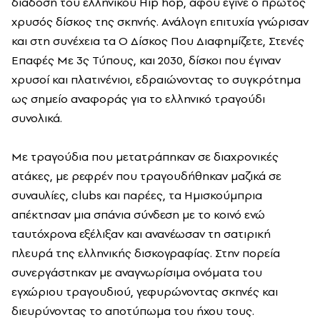
διάδοση του ελληνικού Hip hop, αφού έγινε ο πρώτος
χρυσός δίσκος της σκηνής. Ανάλογη επιτυχία γνώρισαν
και στη συνέχεια τα Ο Δίσκος Που Διαφημίζετε, Στενές
Επαφές Με 3ς Τύπους, και 2030, δίσκοι που έγιναν
χρυσοί και πλατινένιοι, εδραιώνοντας το συγκρότημα
ως σημείο αναφοράς για το ελληνικό τραγούδι
συνολικά.
Με τραγούδια που μετατράπηκαν σε διαχρονικές
ατάκες, με ρεφρέν που τραγουδήθηκαν μαζικά σε
συναυλίες, clubs και παρέες, τα Ημισκούμπρια
απέκτησαν μια σπάνια σύνδεση με το κοινό ενώ
ταυτόχρονα εξέλιξαν και ανανέωσαν τη σατιρική
πλευρά της ελληνικής δισκογραφίας. Στην πορεία
συνεργάστηκαν με αναγνωρίσιμα ονόματα του
εγχώριου τραγουδιού, γεφυρώνοντας σκηνές και
διευρύνοντας το αποτύπωμα του ήχου τους.