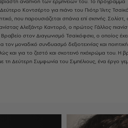
αβίαστη αναπνοή των ερμηνειών του. Το πρόγραμμα
 Δεύτερο Κοντσέρτο για πιάνο του Πιότρ Ίλιτς Τσαϊκό
τικό, που παρουσιάζεται σπάνια επί σκηνής. Σολίστ,
ιανίστας Αλεξάντρ Καντορό, ο πρώτος Γάλλος πιανί
 Βραβείο στον Διαγωνισμό Τσαϊκόφσκι, ο οποίος έχει
ια τον μοναδικό συνδυασμό δεξιοτεχνίας και ποιητικ
θώς και για το ζεστό και σκοτεινό ηχόχρώμα του. Η 
ε τη Δεύτερη Συμφωνία του Σιμπέλιους, ένα έργο γε