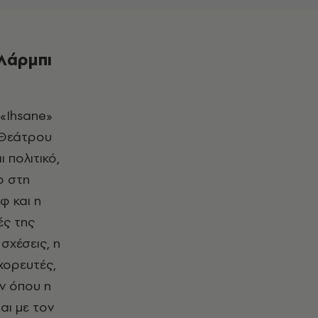
 Λάρμπι
 Θεάτρου
 πολιτικό,
ο στη
φ και η
ές της
σχέσεις, η
χορευτές,
ν όπου η
αι με τον