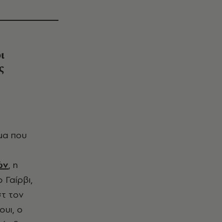
ι
ς
ών
, η
 Γαίρβι,
στ τον
υι, ο