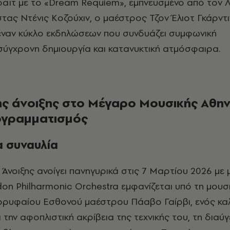
ραϊτ με το «Dream Requiem», εμπνευσμένο από τον
στας Ντένις Κοζούχιν, ο μαέστρος Τζον Έλιοτ Γκάρντ
ναν κύκλο εκδηλώσεων που συνδυάζει συμφωνική
σύγχρονη δημιουργία και κατανυκτική ατμόσφαιρα.
ης άνοιξης στο Μέγαρο Μουσικής Αθην
ογραμματισμός
α συναυλία
don Philharmonic Orchestra εμφανίζεται υπό τη μουσ
ορυφαίου Εσθονού μαέστρου Πάαβο Γαίρβι, ενός καλ
α την αφοπλιστική ακρίβεια της τεχνικής του, τη διαύγ