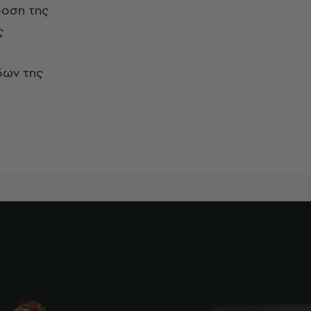
δοση της
ς
δων της