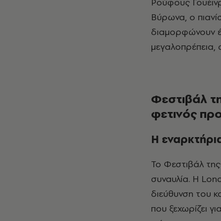
Ρούφους Γουέιν
Βύρωνα, ο πιανί
διαμορφώνουν έ
μεγαλοπρέπεια, 
Φεστιβάλ τ
φετινός πρ
Η εναρκτήρι
Το Φεστιβάλ της Άνοιξης ανοίγει πανηγυρικά στις 7 Μαρτίου 2026 με μια μεγάλη
συναυλία. Η Lon
διεύθυνση του κ
που ξεχωρίζει γι