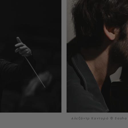
Αλεξάντρ Καντορό © Sasha