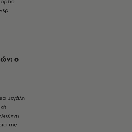
 Λόρδο
ινερ
ών: ο
ική
λιτέχνη
εια της