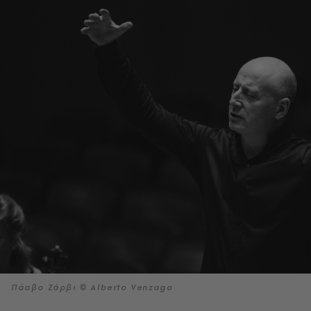
Πάαβο Ζάρβι © Alberto Venzago