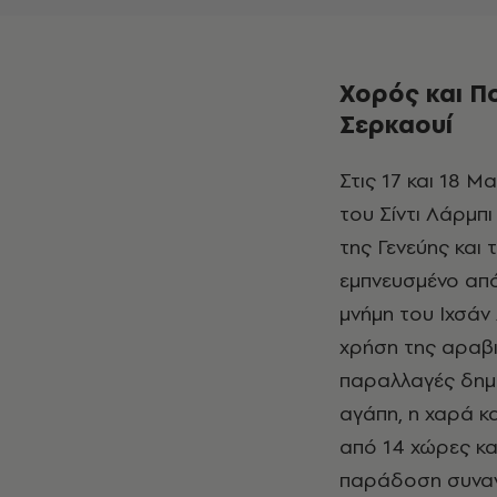
Χορός και Πο
Σερκαουί
Στις 17 και 18 Μαρτίου, το Φεστιβάλ προτείνει την παράσταση χορού «Ιhsane»
του Σίντι Λάρμπ
της Γενεύης και 
εμπνευσμένο από
μνήμη του Ιχσάν
χρήση της αραβι
παραλλαγές δημι
αγάπη, η χαρά κ
από 14 χώρες κα
παράδοση συναντ