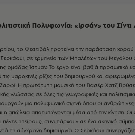
λιτιστική Πολυφωνία: «Ιρσάν» του Σίντι
ι Σερκάουι, σε ερμηνεία των Μπαλέτων του Μεγάλου
της ομάδας Ίστμαν. Το έργο είναι βαθιά προσωπικό και
 τις μαροκινές ρίζες του δημιουργού και αφιερωμέν
 Ζαρφί. Η πρωτότυπη μουσική του Γιασέρ Χατζ Γιούσε
κής γλώσσας σε όλες τις γεωγραφικές και πολιτισμικ
ουργούν μια πολυφωνική σκηνή όπου οι ανθρώπινες 
αι η απώλεια αποτυπώνονται μέσα από την κίνηση. Οι 
ι πέντε ηπείρους, συνυπάρχουν σε ένα σκηνικό σύμπα
ά τη σύγχρονη δημιουργία. Ο Σερκάουι συνεργάζετ