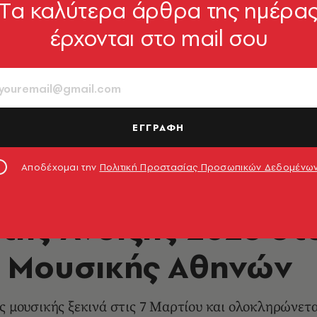
Tα καλύτερα άρθρα της ημέρα
έρχονται στο mail σου
ΕΓΓΡΑΦΗ
Αποδέχομαι την
Πολιτική Προστασίας Προσωπικών Δεδομένω
ΜΟΥΣΙΚΗ
της Άνοιξης 2026 σ
Μουσικής Αθηνών
ς μουσικής ξεκινά στις 7 Μαρτίου και ολοκληρώνετα