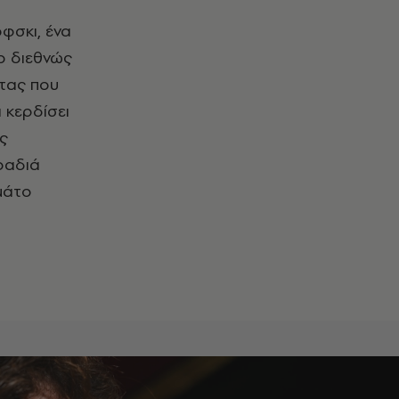
φσκι, ένα
 ο διεθνώς
στας που
 κερδίσει
ής
βραδιά
μάτο