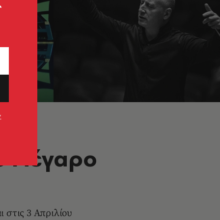
ς
ν
το Μέγαρο
ι στις 3 Απριλίου