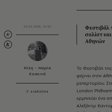
04.03.2026, 13:56
Φεστιβάλ 
σολίστ κα
Αθηνών
Το Φεστιβάλ της Άνοιξης 2026 ξεκινά στις 7 Μαρτίου με ένα πρόγραμμα που
Νίκη - Μαρία
Κοσκινά
φέρνει στην Αθή
ρεπερτορίου. Στ
London Philharm
3’ ΔΙΑΒΑΣΜΑ
ερμηνεύει ένα σπ
Αλεξάντρ Καντορ