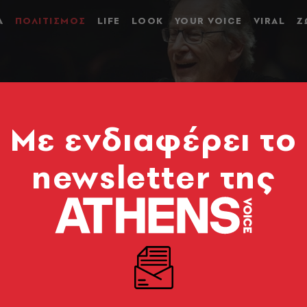
Α
ΠΟΛΙΤΙΣΜΟΣ
LIFE
LOOK
YOUR VOICE
VIRAL
Ζ
Mε ενδιαφέρει το
newsletter της