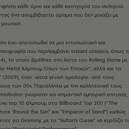
ηφήσει κάθε όριο και κάθε κατηγορία του σκληρού
τας ένα ασυμβίβαστο όραμα που δεν μοιάζει με
 μουσική.
ση έχει αποτυπωθεί σε μια εντυπωσιακή και
κογραφία που περιλαμβάνει instant classics, όπως τ
4), το οποίο βρέθηκε στη λίστα του Rolling Stone με
ία Metal Άλμπουμ Όλων των Εποχών”, αλλά και το
” (2009), έναν -κατά γενική ομολογία- από τους
ους των 00s. Παράλληλα με την καλλιτεχνική τους
Mastodon γνώρισαν και σημαντική εμπορική επιτυχία,
ενα top 10 άλμπουμ στο Billboard Top 200 (“The
More 'Round the Sun” και “Emperor of Sand”) καθώς
τες για Grammy, με το ”Sultan’s Curse” να κερδίζει τ
ορία “Best Metal Performance”.