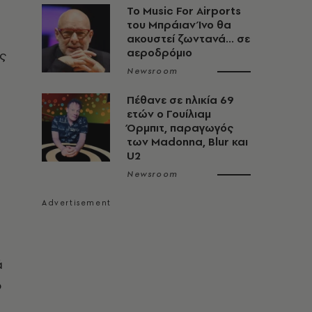
Το Music For Airports
του Μπράιαν Ίνο θα
ακουστεί ζωντανά... σε
αεροδρόμιο
ς
Newsroom
Πέθανε σε ηλικία 69
ετών ο Γουίλιαμ
Όρμπιτ, παραγωγός
των Madonna, Blur και
U2
Newsroom
ά
ό