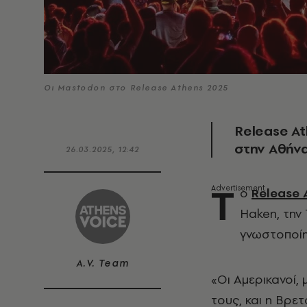
Οι Mastodon στο Release Athens 2025
Release At
στην Αθήνα
26.03.2025, 12:42
Τ
ο
Release 
Haken, την
γνωστοποίη
A.V. Team
«
Οι Αμερικανοί, 
τους, και η Βρε