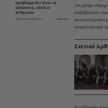
πρόβλημα δεν είναι τα
της μέχρι σήμερ
αδέσποτα, αλλά οι
επιβεβαίωσε πω
άνθρωποι
πρωτοποριακή μπ
Δήμητρα Γκρους
συγκλονιστικά τ
Σχετικό Άρ
Η επίδραση τους