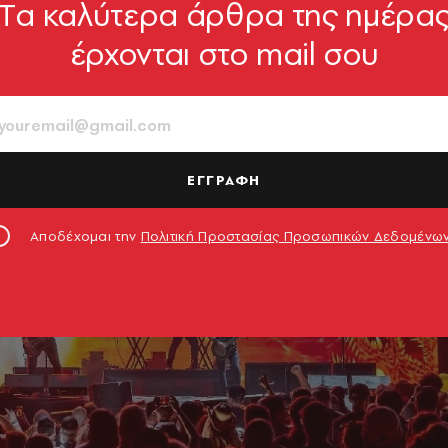
Tα καλύτερα άρθρα της ημέρα
έρχονται στο mail σου
ΕΓΓΡΑΦΗ
Αποδέχομαι την
Πολιτική Προστασίας Προσωπικών Δεδομένω