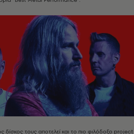
 δίσκος τους αποτελεί και το πιο φιλόδοξο project