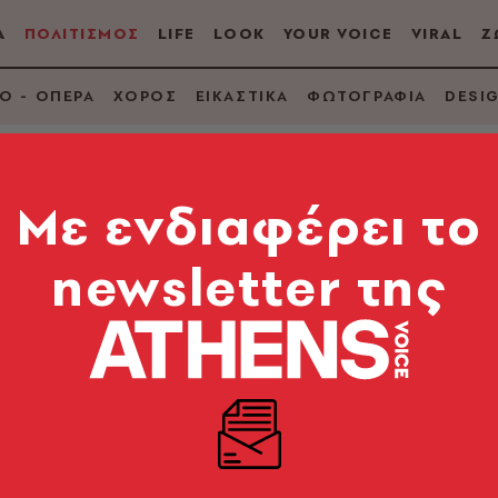
Α
ΠΟΛΙΤΙΣΜΟΣ
LIFE
LOOK
YOUR VOICE
VIRAL
Ζ
Ο - ΟΠΕΡΑ
ΧΟΡΟΣ
ΕΙΚΑΣΤΙΚΑ
ΦΩΤΟΓΡΑΦΙΑ
DESI
Mε ενδιαφέρει το
newsletter της
en έρχονται στο Re
adline εμφάνιση των Dream Theater στην Πλατεία