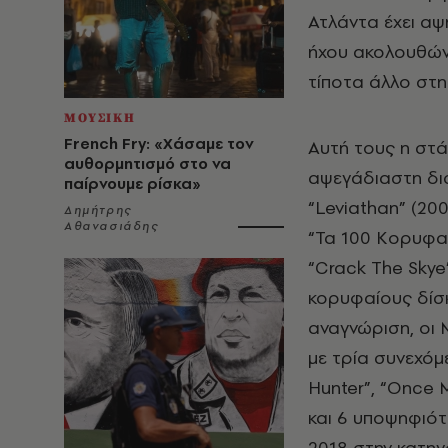
Ατλάντα έχει αψ
ήχου ακολουθών
τίποτα άλλο στη
ΜΟΥΣΙΚΗ
French Fry: «Χάσαμε τον
Αυτή τους η στά
αυθορμητισμό στο να
αψεγάδιαστη δισ
παίρνουμε ρίσκα»
“Leviathan” (200
Δημήτρης
Αθανασιάδης
“Τα 100 Κορυφα
“Crack The Skye
κορυφαίους δίσκ
αναγνώριση, οι 
με τρία συνεχόμ
Hunter”, “Once 
και 6 υποψηφιότη
2018 στην κατηγ