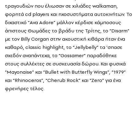
τραγουδιών που έλιωσαν σε χιλιάδες
walkaman
,
φορητά
cd
players
και ηχοσυστήματα αυτοκινήτων. Το
διχαστικό “
Ava
Adore
” μάλλον κέρδισε κάμποσους
άπιστους Θωμάδες το βράδυ της Τρίτης, το “
Disarm
”
με τον
Billy
Corgan
στην ακουστική κιθάρα ήταν ένα
καθαρό,
classic
highlight
, το “
Jellybelly
” τα ‘σπασε
σχεδόν αναπάντεχα, το “
Gossamer
” παραδόθηκε
στους συλλέκτες σε συσκευασία δώρου. Και φυσικά
“
Mayonaise
” και “
Bullet
with
Butterfly
Wings
”, “1979”
και “
Rhinoceros
”, “
Cherub
Rock
” και “
Zero
” για ένα
φρενήρες τέλος.