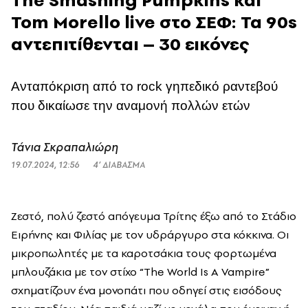
Tom Morello live στο ΣΕΦ: Τα 90s
αντεπιτίθενται – 30 εικόνες
Ανταπόκριση από το rock γηπεδικό ραντεβού
που δικαίωσε την αναμονή πολλών ετών
Τάνια Σκραπαλιώρη
19.07.2024, 12:56
4’ ΔΙΑΒΑΣΜΑ
Ζεστό, πολύ ζεστό απόγευμα Τρίτης έξω από το Στάδιο
Ειρήνης και Φιλίας με τον υδράργυρο στα κόκκινα. Οι
μικροπωλητές με τα καροτσάκια τους φορτωμένα
μπλουζάκια με τον στίχο “
The
World
Is
A
Vampire
”
σχηματίζουν ένα μονοπάτι που οδηγεί στις εισόδους