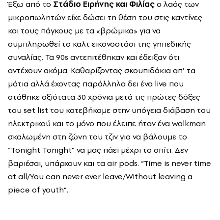
Έξω από το
Στάδιο Ειρήνης και Φιλίας
ο λαός των
μικροπωλητών είχε δώσει τη θέση του στις καντίνες
και τους πάγκους με τα «βρώμικα» για να
συμπληρωθεί το καλτ εικονοστάσι της γηπεδικής
συναλίας. Τα 90
s
αντεπιτέθηκαν και έδειξαν ότι
αντέχουν ακόμα. Καθαρίζοντας σκουπιδάκια απ’ τα
μάτια αλλά έχοντας παράλληλα δει ένα
live
που
στάθηκε αξιότατα 30 χρόνια μετά τις πρώτες δόξες
του
set list
του κατεβήκαμε στην υπόγεια διάβαση του
ηλεκτρικού και το μόνο που έλειπε ήταν ένα
walkman
σκαλωμένη στη ζώνη του τζιν για να βάλουμε το
“
Tonight
Tonight
” να μας πάει μέχρι το σπίτι.
Δεν
βαριέσαι, υπάρχουν και τα air pods. “Time is never time
at all/You can never ever leave/Without leaving a
piece of youth”.