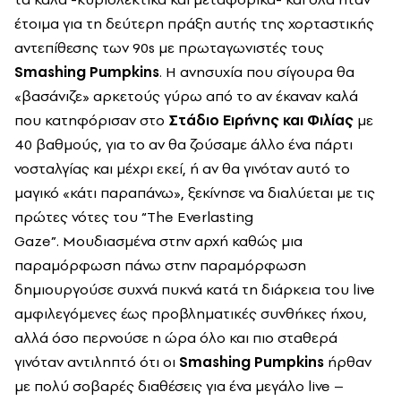
έτοιμα για τη δεύτερη πράξη αυτής της χορταστικής
αντεπίθεσης των 90
s
με πρωταγωνιστές τους
Smashing Pumpkins
. Η ανησυχία που σίγουρα θα
«βασάνιζε» αρκετούς γύρω από το αν έκαναν καλά
που κατηφόρισαν στο
Στάδιο Ειρήνης και Φιλίας
με
40 βαθμούς, για το αν θα ζούσαμε άλλο ένα πάρτι
νοσταλγίας και μέχρι εκεί, ή αν θα γινόταν αυτό το
μαγικό «κάτι παραπάνω», ξεκίνησε να διαλύεται με τις
πρώτες νότες του “
The
Everlasting
Gaze
”.
Μουδιασμένα στην αρχή καθώς μια
παραμόρφωση πάνω στην παραμόρφωση
δημιουργούσε συχνά πυκνά κατά τη διάρκεια του
live
αμφιλεγόμενες έως προβληματικές συνθήκες ήχου,
αλλά όσο περνούσε η ώρα όλο και πιο σταθερά
γινόταν αντιληπτό ότι οι
Smashing Pumpkins
ήρθαν
με πολύ σοβαρές διαθέσεις για ένα μεγάλο
live
–