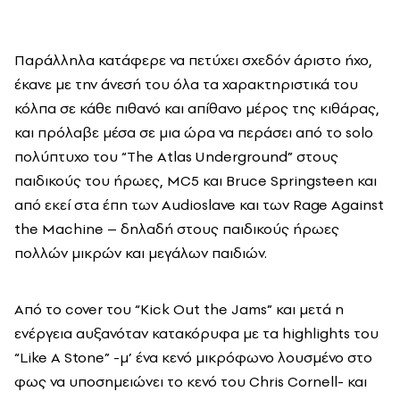
Παράλληλα κατάφερε να πετύχει σχεδόν άριστο ήχο,
έκανε με την άνεσή του όλα τα χαρακτηριστικά του
κόλπα σε κάθε πιθανό και απίθανο μέρος της κιθάρας,
και πρόλαβε μέσα σε μια ώρα να περάσει από το
solo
πολύπτυχο του “
The
Atlas
Underground
” στους
παιδικούς του ήρωες,
MC
5 και
Bruce
Springsteen
και
από εκεί στα έπη των
Audioslave
και των
Rage
Against
the
Machine
– δηλαδή στους παιδικούς ήρωες
πολλών μικρών και μεγάλων παιδιών.
Από το
cover
του “
Kick
Out
the
Jams
” και μετά η
ενέργεια αυξανόταν κατακόρυφα με τα
highlights
του
“
Like
A
Stone
” -μ’ ένα κενό μικρόφωνο λουσμένο στο
φως να υποσημειώνει το κενό του
Chris
Cornell
- και