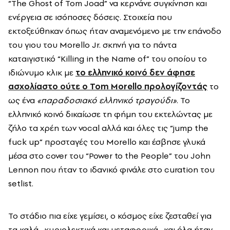
“
The
Ghost
of
Tom
Joad
” να κερνάνε συγκίνηση και
ενέργεια σε ισόποσες δόσεις. Στοιχεία που
εκτοξεύθηκαν όπως ήταν αναμενόμενο με την επάνοδο
του γιου του
Morello
Jr
. σκηνή για το πάντα
καταιγιστικό “
Killing
in
the
Name
of
” του οποίου το
ιδιώνυμο κλικ με
το ελληνικό κοινό δεν άφησε
ασχολίαστο ούτε
o
Tom Morello
προλογίζοντάς
το
ως ένα
«παραδοσιακό ελληνικό τραγούδι»
. Το
ελληνικό κοινό δικαίωσε τη φήμη του εκτελώντας με
ζήλο τα χρέη των
vocal
αλλά και όλες τις “
jump
the
fuck
up
” προσταγές του
Morello
και έσβησε γλυκά
μέσα στο
cover
του “
Power
to
the
People
” του
John
Lennon
που ήταν το ιδανικό φινάλε στο
curation
του
setlist
.
Το στάδιο πια είχε γεμίσει, ο κόσμος είχε ζεσταθεί για
τα καλά -κυριολεκτικά και μεταφορικά- και όλα ήταν