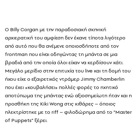
O
Billy
Corgan
με την παραδοσιακή σκηνική
αρχιερατική του αμφίεση δεν έκανε τίποτα λιγότερο
από αυτό που θα ανέμενε οποιοσδήποτε από τον
frontman
που είναι οδηγώντας τη μπάντα σε μια
βραδιά από την οποία όλοι είχαν να κερδίσουν κάτι.
Μεγάλο μερίδιο στην επιτυχία του
live
και τη δομή του
ήχου είχε ο εξαιρετικός ντράμερ
Jimmy
Chamberlin
που έχει «κουβαλήσει» πολλές φορές το ηχητικό
αποτύπωμα της μπάντας ενώ αξιοσημείωτη ήταν και η
προσθήκη της
Kiki
Wong
στις κιθάρες – όποιος
ηλεκτρίστηκε με το
riff
– φιλοδώρημα από το “
Master
of
Puppets
” ξέρει.