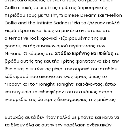
Collie
εποχή, το σερί της πρώτης δημιουργικής
περιόδου τους με “
Gish
”, “
Siamese
Dream
” και “
Mellon
Collie
and
the
Infinite
Sadness
” θα το ζήλευαν πολλά
«ιερά τέρατα» και ίσως να μην έχει αντίστοιχο στα
alternative
rock
χρονικά -εξαιρουμένης της
sui
generis
, εκτός συναγωνισμού περίπτωσης των
Nirvana
. Ο κόσμος στο
Στάδιο Ειρήνης και Φιλίας
το
βράδυ αυτής της καυτής Τρίτης φαινόταν να είχε την
ίδια άποψη πετώντας μέχρι τον ουρανό του σταδίου
κάθε φορά που ακουγόταν ένας ύμνος όπως το
“
Today
” και το “
Tonight
Tonight
” και χάνοντας, έστω
και στιγμιαία το ενδιαφέρον του στα κάπως άχαρα
ιντερμέδια της ύστερης δισκογραφίας της μπάντας.
Ευτυχώς αυτά δεν ήταν πολλά με μπάντα και κοινό να
τα δίνουν όλα σε αυτήν την παρέλαση ανθεκτικών