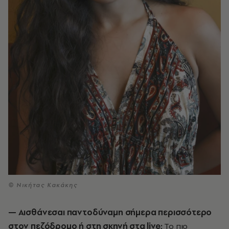
© Νικήτας Κακάκης
— Αισθάνεσαι παντοδύναμη σήμερα περισσότερο
στον πεζόδρομο ή στη σκηνή στα live;
Το πιο