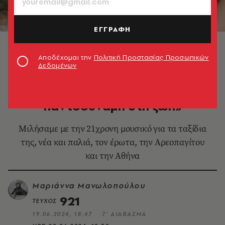
ΕΓΓΡΑΦΗ
© Νικήτας Κακάκης
Αποδέχομαι την
Πολιτική Προστασίας Προσωπικών
Δεδομένων
ΜΟΥΣΙΚΗ
Μαρίνα Σπανού: «Αισθάνομαι
παντοδύναμη στη ζωή»
Μιλήσαμε με την 21χρονη μουσικό για τα ταξίδια
της, νέα και παλιά, τον έρωτα, την Αρεοπαγίτου
και την Αθήνα
Μαριάννα Μανωλοπούλου
921
ΤΕΥΧΟΣ
19.06.2024, 18:47
7’ ΔΙΑΒΑΣΜΑ