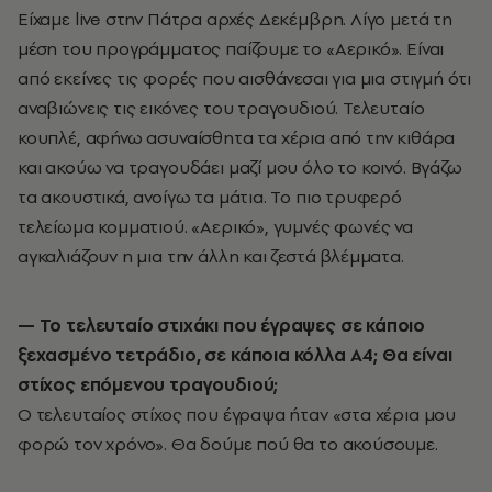
Είχαμε live στην Πάτρα αρχές Δεκέμβρη. Λίγο μετά τη
μέση του προγράμματος παίζουμε το «Αερικό». Είναι
από εκείνες τις φορές που αισθάνεσαι για μια στιγμή ότι
αναβιώνεις τις εικόνες του τραγουδιού. Τελευταίο
κουπλέ, αφήνω ασυναίσθητα τα χέρια από την κιθάρα
και ακούω να τραγουδάει μαζί μου όλο το κοινό. Βγάζω
τα ακουστικά, ανοίγω τα μάτια. Το πιο τρυφερό
τελείωμα κομματιού. «Αερικό», γυμνές φωνές να
αγκαλιάζουν η μια την άλλη και ζεστά βλέμματα.
— Το τελευταίο στιχάκι που έγραψες σε κάποιο
ξεχασμένο τετράδιο, σε κάποια κόλλα Α4; Θα είναι
στίχος επόμενου τραγουδιού;
Ο τελευταίος στίχος που έγραψα ήταν «στα χέρια μου
φορώ τον χρόνο». Θα δούμε πού θα το ακούσουμε.