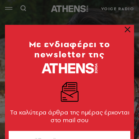
VOICE RADIO
Mε ενδιαφέρει το
newsletter της
Tα καλύτερα άρθρα της ημέρας έρχονται
στο mail σου