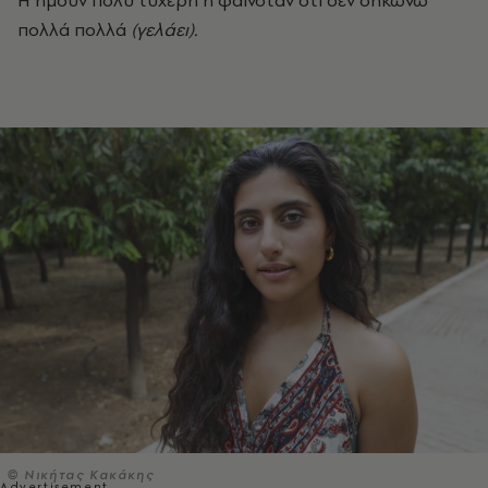
Ή ήμουν πολύ τυχερή ή φαινόταν ότι δεν σηκώνω
πολλά πολλά
(γελάει).
© Νικήτας Κακάκης