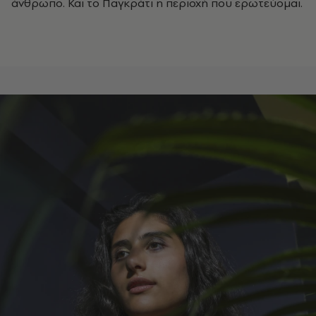
άνθρωπο. Και το Παγκράτι η περιοχή που ερωτεύομαι.