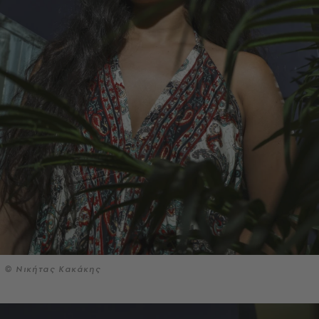
© Νικήτας Κακάκης