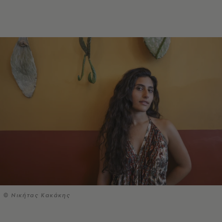
© Νικήτας Κακάκης