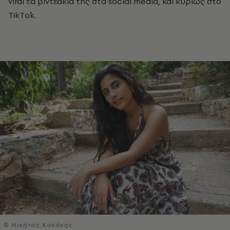
viral τα βιντεάκια της στα social media, και κυρίως στο
TikΤok.
© Νικήτας Κακάκης