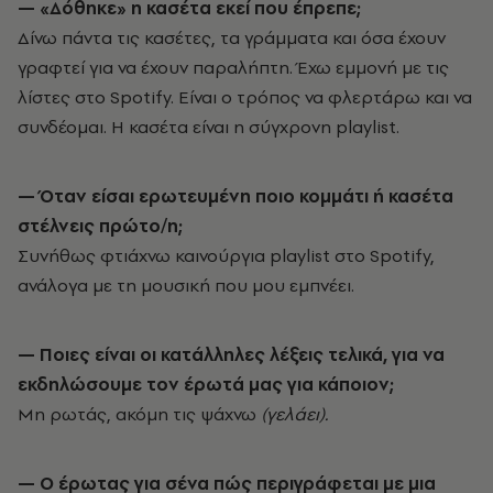
— «Δόθηκε» η κασέτα εκεί που έπρεπε;
Δίνω πάντα τις κασέτες, τα γράμματα και όσα έχουν
γραφτεί για να έχουν παραλήπτη. Έχω εμμονή με τις
λίστες στο Spotify. Είναι ο τρόπος να φλερτάρω και να
συνδέομαι. Η κασέτα είναι η σύγχρονη playlist.
— Όταν είσαι ερωτευμένη ποιο κομμάτι ή κασέτα
στέλνεις πρώτο/η;
Συνήθως φτιάχνω καινούργια playlist στο Spotify,
ανάλογα με τη μουσική που μου εμπνέει.
— Ποιες είναι οι κατάλληλες λέξεις τελικά, για να
εκδηλώσουμε τον έρωτά μας για κάποιον;
Μη ρωτάς, ακόμη τις ψάχνω
(γελάει).
— Ο έρωτας για σένα πώς περιγράφεται με μια