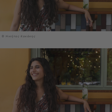
© Νικήτας Κακάκης