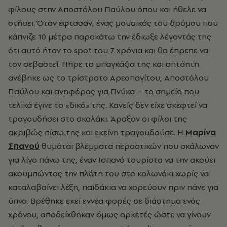
φίλους στην Αποστόλου Παύλου όπου και ήθελε να
στήσει. Όταν έφτασαν, ένας μουσικός του δρόμου που
κάπνιζε 10 μέτρα παρακάτω την έδιωξε λέγοντάς της
ότι αυτό ήταν το spot του 7 χρόνια και θα έπρεπε να
τον σεβαστεί. Πήρε τα μπαγκάζια της και απτόητη
ανέβηκε ως το τρίστρατο Αρεοπαγίτου, Αποστόλου
Παύλου και ανηφόρας για Πνύκα – το σημείο που
τελικά έγινε το «δικό» της. Κανείς δεν είχε σκεφτεί να
τραγουδήσει στο σκαλάκι. Άραξαν οι φίλοι της
ακριβώς πίσω της και εκείνη τραγουδούσε. H
Μαρίνα
Σπανού
θυμάται βλέμματα περαστικών που σκάλωναν
για λίγο πάνω της, έναν Ισπανό τουρίστα να την ακούει
ακουμπώντας την πλάτη του στο κολωνάκι χωρίς να
καταλαβαίνει λέξη, παιδάκια να χορεύουν πριν πάνε για
ύπνο. Βρέθηκε εκεί εννέα φορές σε διάστημα ενός
χρόνου, αποδείχθηκαν όμως αρκετές ώστε να γίνουν