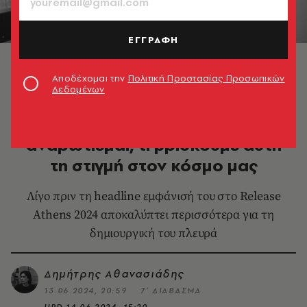
ΕΓΓΡΑΦΗ
© Tanja Schalling
Αποδέχομαι την
Πολιτική Προστασίας Προσωπικών
Δεδομένων
ΜΟΥΣΙΚΗ
Parov Stelar: Μερικές φορές
αναρωτιέμαι, τι βρίσκουμε αυτή
τη στιγμή στον κόσμο μας
Λίγο πριν τη headline εμφάνισή του στο Release
Athens 2024 αποκαλύπτει περισσότερα για τη
δημιουργική του πλευρά
Δημήτρης Αθανασιάδης
13.06.2024, 20:59
7’ ΔΙΑΒΑΣΜΑ
UPD
14.06.2024, 15:20