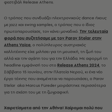
φεστιβάλ Release Athens.
Ο τρόπος που συνδυάζει ηλεκτρονικούς dance
ήχους
με
jazz
και
swing samples, ο τρόπος που ο ίδιος
πρωτοπαρουσίασε, τον κάνει μοναδικό.
Την τελευταία
φορά που συζητήσαμε με τον
Parov Stelar
στην
Athens Voice
, ο πολύπλευρος αυστριακός
καλλιτέχνης είχε μιλήσει για τη μουσική, τη ζωή του
αλλά και την αγάπη του για την Ελλάδα. Με αφορμή τη
headline
εμφάνισή του στο
Release Athens 2024
, το
Σάββατο 15 Ιουνίου, στην Πλατεία Νερού,
κι ένα νέο
έργο τέχνης που αναμένεται να παρουσιάσει,
ο Parov
Stelar aka
Marcus Füreder μοιράστηκε περισσότερα
για τη σχέση του με τη ζωγραφική.
Χαιρετίσματα από την Αθήνα! Χαίρομαι πολύ που