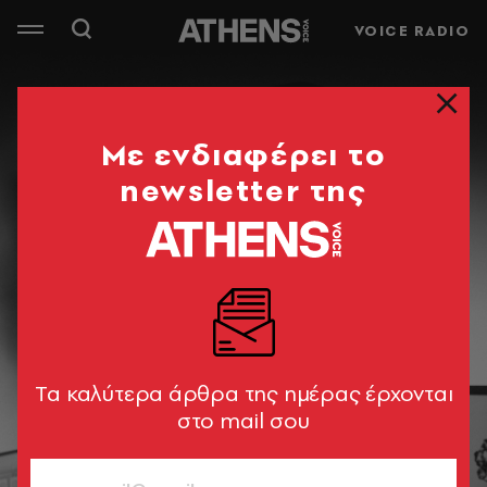
VOICE RADIO
Mε ενδιαφέρει το
newsletter της
Tα καλύτερα άρθρα της ημέρας έρχονται
στο mail σου