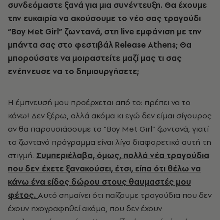
συνδεόμαστε ξανά για μια συνέντευξη. Θα έχουμε
την ευκαιρία να ακούσουμε το νέο σας τραγούδι
“
Boy
Met
Girl
” ζωντανά, στη
live
εμφάνιση με την
μπάντα σας στο φεστιβάλ
Release
Athens
; Θα
μπορούσατε να μοιραστείτε μαζί μας τι σας
ενέπνευσε να το δημιουργήσετε;
Η έμπνευσή μου προέρχεται από το: πρέπει να το
κάνω! Δεν ξέρω, αλλά ακόμα κι εγώ δεν είμαι σίγουρος
αν θα παρουσιάσουμε το “Boy Met Girl” ζωντανά, γιατί
το ζωντανό πρόγραμμα είναι λίγο διαφορετικό αυτή τη
στιγμή.
Συμπεριέλαβα, όμως, πολλά νέα τραγούδια
που δεν έχετε ξανακούσει, έτσι, είπα ότι θέλω να
κάνω ένα είδος δώρου στους θαυμαστές μου
φέτος.
Αυτό σημαίνει ότι παίζουμε τραγούδια που δεν
έχουν ηχογραφηθεί ακόμα, που δεν έχουν