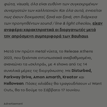
φώτα, visuals, όλα είναι ευθύνη των συγκεκριμένων
συνεργατών των καλλιτεχνών. Και όλα αυτά, εννοείται
πως έχουν δοκιμαστεί, ξανά και ξανά, στη διάρκεια
των προηγηθέντων sound / line & light checks»,
είχαν
αναφέρει χαρακτηριστικά οι διοργανωτές μετά
την απρόσμενη συμπεριφορά των Bauhaus
.
Μετά την πρώτη metal
νύχτα, το
Release Athens
2023,
που ξεκίνησε εντυπωσιακά αναβαθμισμένο,
ανανεώνει τα «σκληρά», με 4
shows
από τις 14
συνολικά μέρες τις διοργάνωσης. Με
Disturbed,
Parkway Drive, Amon Amarth, Kreator
και
Helloween
. Πόσες χιλιάδες θα τραγουδήσουν «I Want
Out», θα το δούμε το Σάββατο 17 Ιουνίου.