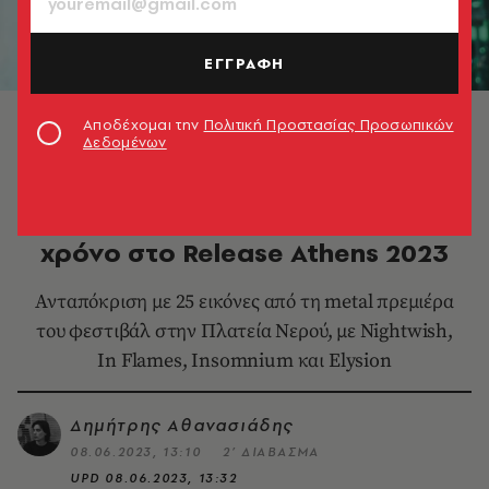
ΕΓΓΡΑΦΗ
In Flames © Release Athens
Αποδέχομαι την
Πολιτική Προστασίας Προσωπικών
Δεδομένων
ΜΟΥΣΙΚΗ
Οι In Flames πάγωσαν τον
χρόνο στο Release Athens 2023
Ανταπόκριση με 25 εικόνες από τη metal πρεμιέρα
του φεστιβάλ στην Πλατεία Νερού, με Nightwish,
In Flames, Insomnium και Elysion
Δημήτρης Αθανασιάδης
08.06.2023, 13:10
2’ ΔΙΑΒΑΣΜΑ
UPD
08.06.2023, 13:32