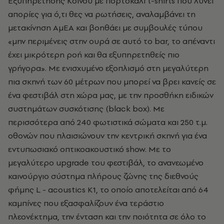
Εξυπηρέτησης Κοινού με πορτοκαλί
t-shirts
που λύνει
απορίες για ό,τι θες να ρωτήσεις, αναλαμβάνει τη
μετακίνηση ΑμΕΑ και βοηθάει με συμβουλές τύπου
«μην περιμένεις στην ουρά σε αυτό το
bar, το απέναντι
έχει μικρότερη ροή και θα εξυπηρετηθείς πιο
γρήγορα». Με ενισχυμένο εξοπλισμό στη μεγαλύτερη
πια σκηνή των 60 μέτρων που μπορεί να βρει κανείς σε
ένα φεστιβάλ στη χώρα μας, με την προσθήκη ειδικών
συστημάτων συσκότισης (black box). Με
περισσότερα από 240 φωτιστικά σώματα και 250 τ.μ.
οθονών που πλαισιώνουν την κεντρική σκηνή για ένα
εντυπωσιακό οπτικοακουστικό show. Με το
μεγαλύτερο upgrade του φεστιβάλ, το ανανεωμένο
καινούργιο σύστημα πλήρους ζώνης της διεθνούς
φήμης L - acoustics K1, το οποίο αποτελείται από 64
καμπίνες που εξασφαλίζουν ένα τεράστιο
πλεονέκτημα, την ένταση και την ποιότητα σε όλο το