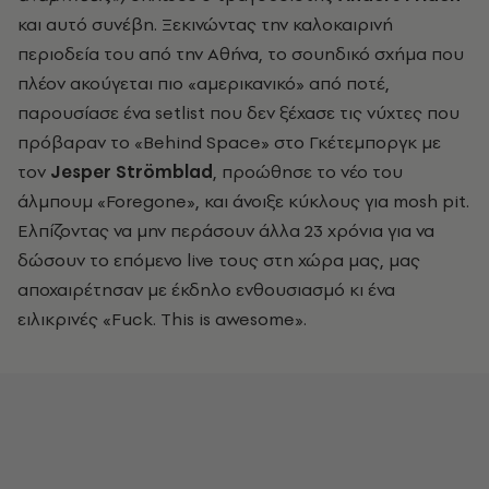
και αυτό συνέβη. Ξεκινώντας την καλοκαιρινή
περιοδεία του από την Αθήνα, το σουηδικό σχήμα που
πλέον ακούγεται πιο «αμερικανικό» από ποτέ,
παρουσίασε ένα
setlist
που δεν ξέχασε τις νύχτες που
πρόβαραν το «
Behind Space» στο Γκέτεμποργκ με
τον
Jesper Strömblad
, προώθησε το νέο του
άλμπουμ «Foregone», και άνοιξε κύκλους για mosh pit.
Ελπίζοντας να μην περάσουν άλλα 23 χρόνια για να
δώσουν το επόμενο live
τους στη χώρα μας, μας
αποχαιρέτησαν με έκδηλο ενθουσιασμό κι ένα
ειλικρινές «
Fuck. This is awesome».