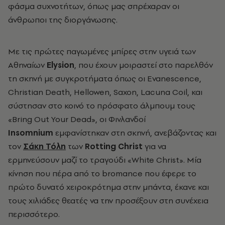
φάσμα συχνοτήτων, όπως μας σπρέχαραν οι
άνθρωποι της διοργάνωσης.
Με τις πρώτες παγωμένες μπίρες στην υγειά των
Αθηναίων
Elysion
, που έχουν μοιραστεί στο παρελθόν
τη σκηνή με συγκροτήματα όπως οι Evanescence,
Christian Death, Hellowen, Saxon, Lacuna Coil, και
σύστησαν στο κοινό το πρόσφατο άλμπουμ τους
«Bring Out Your Dead», οι Φινλανδοί
Insomnium
εμφανίστηκαν στη σκηνή, ανεβάζοντας και
τον
Σάκη Τόλη
των
Rotting
Christ
για να
ερμηνεύσουν μαζί το τραγούδι «
White Christ». Μία
κίνηση που πέρα από το bromance
που έφερε το
πρώτο δυνατό χειροκρότημα στην μπάντα, έκανε και
τους χιλιάδες θεατές να την προσέξουν στη συνέχεια
περισσότερο.