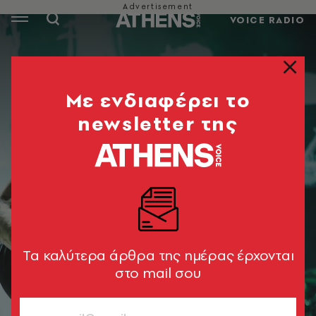
VOICE RADIO
Mε ενδιαφέρει το
newsletter της
Tα καλύτερα άρθρα της ημέρας έρχονται
στο mail σου