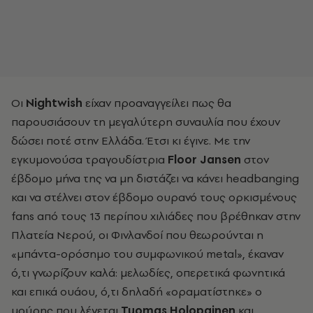
Οι
Nightwish
είχαν προαναγγείλει πως θα
παρουσιάσουν τη μεγαλύτερη συναυλία που έχουν
δώσει ποτέ στην Ελλάδα. Έτσι κι έγινε. Με την
εγκυμονούσα τραγουδίστρια
Floor Jansen
στον
έβδομο μήνα της να μη διστάζει να κάνει headbanging
και να στέλνει στον έβδομο ουρανό τους ορκισμένους
fans
από τους 13 περίπου χιλιάδες που βρέθηκαν στην
Πλατεία Νερού, οι Φινλανδοί που θεωρούνται η
«μπάντα-ορόσημο του συμφωνικού
metal», έκαναν
ό,τι γνωρίζουν καλά: μελωδίες, οπερετικά φωνητικά
και επικά ουάου, ό,τι δηλαδή «οραματίστηκε» ο
μούρης που λέγεται
Tuomas Holopainen
και