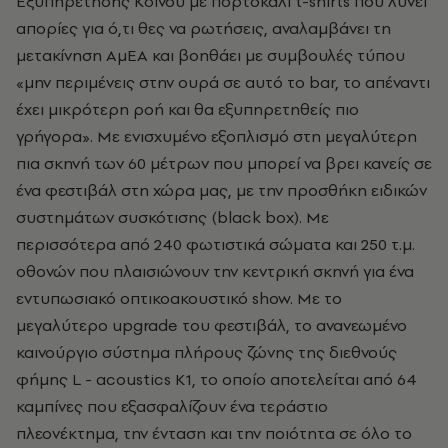
Εξυπηρέτησης Κοινού με πορτοκαλί
t-shirts
που λύνει
απορίες για ό,τι θες να ρωτήσεις, αναλαμβάνει τη
μετακίνηση ΑμΕΑ και βοηθάει με συμβουλές τύπου
«μην περιμένεις στην ουρά σε αυτό το
bar, το απέναντι
έχει μικρότερη ροή και θα εξυπηρετηθείς πιο
γρήγορα». Με ενισχυμένο εξοπλισμό στη μεγαλύτερη
πια σκηνή των 60 μέτρων που μπορεί να βρει κανείς σε
ένα φεστιβάλ στη χώρα μας, με την προσθήκη ειδικών
συστημάτων συσκότισης (black box). Με
περισσότερα από 240 φωτιστικά σώματα και 250 τ.μ.
οθονών που πλαισιώνουν την κεντρική σκηνή για ένα
εντυπωσιακό οπτικοακουστικό show. Με το
μεγαλύτερο upgrade του φεστιβάλ, το ανανεωμένο
καινούργιο σύστημα πλήρους ζώνης της διεθνούς
φήμης L - acoustics K1, το οποίο αποτελείται από 64
καμπίνες που εξασφαλίζουν ένα τεράστιο
πλεονέκτημα, την ένταση και την ποιότητα σε όλο το