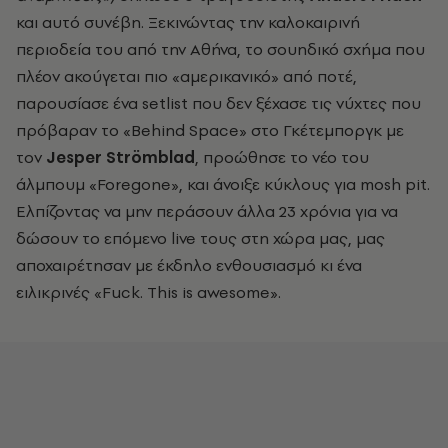
και αυτό συνέβη. Ξεκινώντας την καλοκαιρινή
περιοδεία του από την Αθήνα, το σουηδικό σχήμα που
πλέον ακούγεται πιο «αμερικανικό» από ποτέ,
παρουσίασε ένα
setlist
που δεν ξέχασε τις νύχτες που
πρόβαραν το «
Behind Space» στο Γκέτεμποργκ με
τον
Jesper Strömblad
, προώθησε το νέο του
άλμπουμ «Foregone», και άνοιξε κύκλους για mosh pit.
Ελπίζοντας να μην περάσουν άλλα 23 χρόνια για να
δώσουν το επόμενο live
τους στη χώρα μας, μας
αποχαιρέτησαν με έκδηλο ενθουσιασμό κι ένα
ειλικρινές «
Fuck. This is awesome».