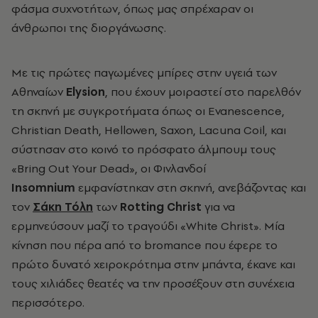
φάσμα συχνοτήτων, όπως μας σπρέχαραν οι
άνθρωποι της διοργάνωσης.
Με τις πρώτες παγωμένες μπίρες στην υγειά των
Αθηναίων
Elysion
, που έχουν μοιραστεί στο παρελθόν
τη σκηνή με συγκροτήματα όπως οι Evanescence,
Christian Death, Hellowen, Saxon, Lacuna Coil, και
σύστησαν στο κοινό το πρόσφατο άλμπουμ τους
«Bring Out Your Dead», οι Φινλανδοί
Insomnium
εμφανίστηκαν στη σκηνή, ανεβάζοντας και
τον
Σάκη Τόλη
των
Rotting
Christ
για να
ερμηνεύσουν μαζί το τραγούδι «
White Christ». Μία
κίνηση που πέρα από το bromance
που έφερε το
πρώτο δυνατό χειροκρότημα στην μπάντα, έκανε και
τους χιλιάδες θεατές να την προσέξουν στη συνέχεια
περισσότερο.