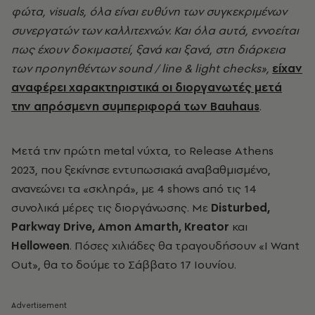
φώτα, visuals, όλα είναι ευθύνη των συγκεκριμένων
συνεργατών των καλλιτεχνών. Και όλα αυτά, εννοείται
πως έχουν δοκιμαστεί, ξανά και ξανά, στη διάρκεια
των προηγηθέντων sound / line & light checks»,
είχαν
αναφέρει χαρακτηριστικά οι διοργανωτές μετά
την απρόσμενη συμπεριφορά των Bauhaus
.
Μετά την πρώτη metal
νύχτα, το
Release Athens
2023,
που ξεκίνησε εντυπωσιακά αναβαθμισμένο,
ανανεώνει τα «σκληρά», με 4
shows
από τις 14
συνολικά μέρες τις διοργάνωσης. Με
Disturbed,
Parkway Drive, Amon Amarth, Kreator
και
Helloween
. Πόσες χιλιάδες θα τραγουδήσουν «I Want
Out», θα το δούμε το Σάββατο 17 Ιουνίου.