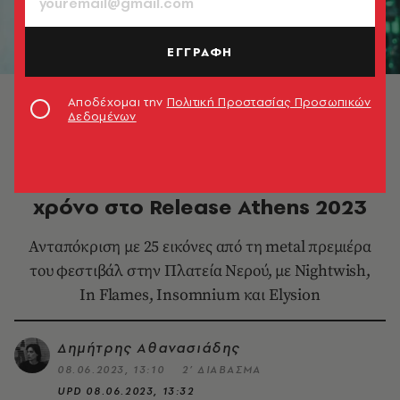
ΕΓΓΡΑΦΗ
In Flames © Release Athens
Αποδέχομαι την
Πολιτική Προστασίας Προσωπικών
Δεδομένων
ΜΟΥΣΙΚΗ
Οι In Flames πάγωσαν τον
χρόνο στο Release Athens 2023
Ανταπόκριση με 25 εικόνες από τη metal πρεμιέρα
του φεστιβάλ στην Πλατεία Νερού, με Nightwish,
In Flames, Insomnium και Elysion
Δημήτρης Αθανασιάδης
08.06.2023, 13:10
2’ ΔΙΑΒΑΣΜΑ
UPD
08.06.2023, 13:32