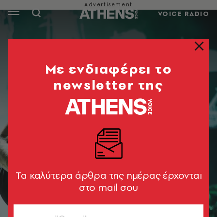
VOICE RADIO
Mε ενδιαφέρει το
newsletter της
Tα καλύτερα άρθρα της ημέρας έρχονται
στο mail σου