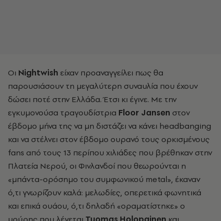
Οι
Nightwish
είχαν προαναγγείλει πως θα
παρουσιάσουν τη μεγαλύτερη συναυλία που έχουν
δώσει ποτέ στην Ελλάδα. Έτσι κι έγινε. Με την
εγκυμονούσα τραγουδίστρια
Floor Jansen
στον
έβδομο μήνα της να μη διστάζει να κάνει headbanging
και να στέλνει στον έβδομο ουρανό τους ορκισμένους
fans
από τους 13 περίπου χιλιάδες που βρέθηκαν στην
Πλατεία Νερού, οι Φινλανδοί που θεωρούνται η
«μπάντα-ορόσημο του συμφωνικού
metal», έκαναν
ό,τι γνωρίζουν καλά: μελωδίες, οπερετικά φωνητικά
και επικά ουάου, ό,τι δηλαδή «οραματίστηκε» ο
μούρης που λέγεται
Tuomas Holopainen
και