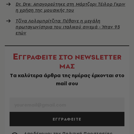
Dr. Dre: Απαγορεύτηκε στη Μάρτζορι Τέιλορ Γκριν
η χρήση της μουσικής του
Τζίνα Λολομπρίτζιτα: Πέθανε η μεγάλη
πρωταγωνίστρια του ιταλικού σινεμά - Ήταν 95
ετών
Ε
ΓΓΡΑΦΕΙΤΕ ΣΤΟ NEWSLETTER
ΜΑΣ
Tα καλύτερα άρθρα της ημέρας έρχονται στο
mail σου
EMAIL
ΕΓΓΡΑΦΕΙΤΕ
Αποδέχομαι την
Πολιτική Προστασίας