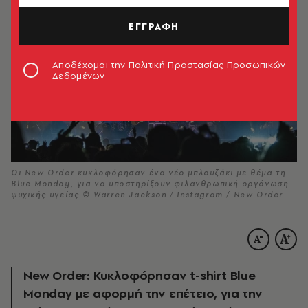
ΕΓΓΡΑΦΗ
Αποδέχομαι την
Πολιτική Προστασίας Προσωπικών
Δεδομένων
Οι New Order κυκλοφόρησαν ένα νέο μπλουζάκι με θέμα τη
Blue Monday, για να υποστηρίξουν φιλανθρωπική οργάνωση
ψυχικής υγείας © Warren Jackson / Instagram / New Order
New Order: Κυκλοφόρησαν t-shirt Blue
Monday με αφορμή την επέτειο, για την