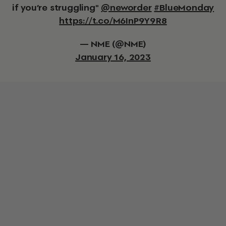
if you’re struggling"
@neworder
#BlueMonday
https://t.co/M6InP9Y9R8
— NME (@NME)
January 16, 2023