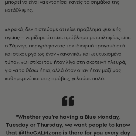
μπορεί να είναι να εντοπίσει κανείς τα σημάδια της
κατάθλιψης.
«Αρχικά, δεν πιστεύαμε ότι είχε πρόβλημα ψυχικής
υγείας – νομίζαμε ότι είχε πρόβλημα με επιληψία», είπε
ο Σάμνερ, περιγράφοντας τον ιδιοφυή τραγουδιστή
και στιχουργό ως έναν «κανονικό» και «ευτυχισμένο
τύπο». «Οι στίχοι του ήταν λίγο στη σκοτεινή πλευρά,
για να το θέσω ήπια, αλλά όταν ο Ίαν ήταν μαζί μας
καθημερινά και στις πρόβες, γελούσε πολύ.
"Whether you’re having a Blue Monday,
Tuesday or Thursday, we want people to know
that
@theCALMzone
is there for you every day