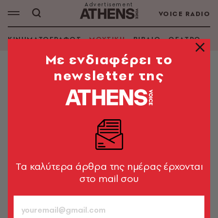
VOICE RADIO
ΚΙΝΗΜΑΤΟΓΡΑΦΟΣ
ΜΟΥΣΙΚΗ
ΒΙΒΛΙΟ
ΘΕΑΤΡΟ - Ο
Mε ενδιαφέρει το
newsletter της
ΜΟΥΣΙΚΗ
Oι New Order κυκλοφόρησαν t-
shirt Blue Monday με ισχυρό
μήνυμα για την ψυχική υγεία
Η πιο μελαγχολική μέρα του χρόνου «βαφτίστηκε»
από το διάσημο τραγούδι τους
Tα καλύτερα άρθρα της ημέρας έρχονται
στο mail σου
Newsroom
16.01.2023, 19:01
2’ ΔΙΑΒΑΣΜΑ