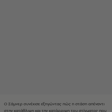
O Σάμνερ συνέχισε εξηγώντας πώς η στάση απέναντι
στην κατάθλιψη και την κατάρριψη του στίγματος που