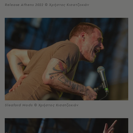
Release Athens 2022 © Χρήστος Κισατζεκιάν
Sleaford Mods © Χρήστος Κισατζεκιάν