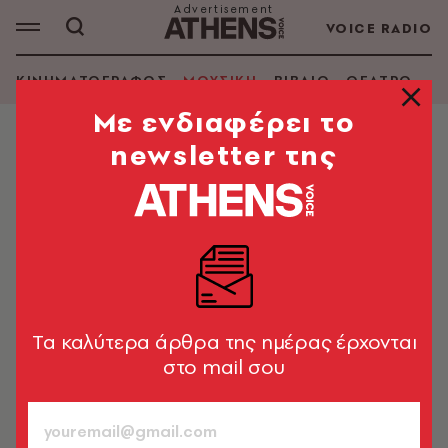
VOICE RADIO
ΚΙΝΗΜΑΤΟΓΡΑΦΟΣ
ΜΟΥΣΙΚΗ
ΒΙΒΛΙΟ
ΘΕΑΤΡΟ - Ο
Mε ενδιαφέρει το
newsletter της
ΜΟΥΣΙΚΗ
Iggy Pop: Το τελευταίο rock
είδωλο ανατρίχιασε την Αθήνα –
30 εικόνες από το Release Athens
2022
Καρέ - καρέ τo συγκινητικό live στην Πλατεία Νερού
Tα καλύτερα άρθρα της ημέρας έρχονται
μαζί με τους Liam Gallagher, Sleaford Mods, The K's
στο mail σου
και The Noise Figures
Χρήστος Κισατζεκιάν