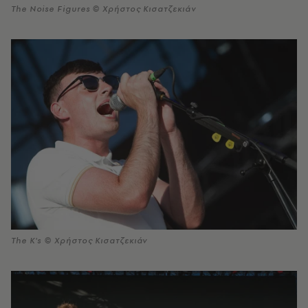
The Noise Figures © Χρήστος Κισατζεκιάν
The K's © Χρήστος Κισατζεκιάν