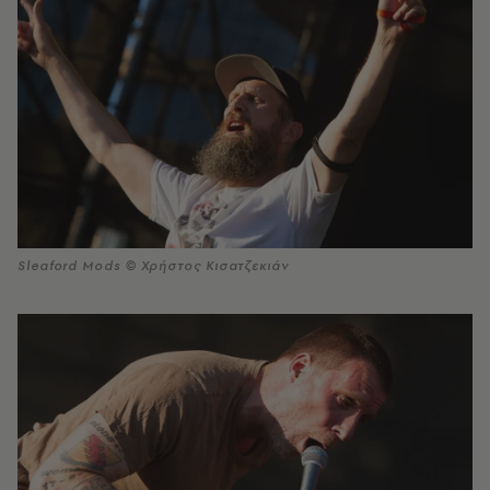
Sleaford Mods © Χρήστος Κισατζεκιάν