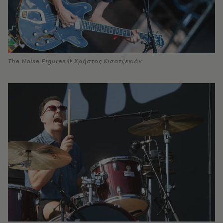
The Noise Figures © Χρήστος Κισατζεκιάν