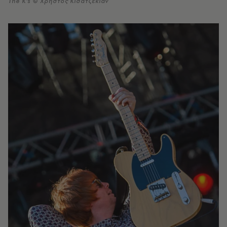
The K's © Χρήστος Κισατζεκιάν