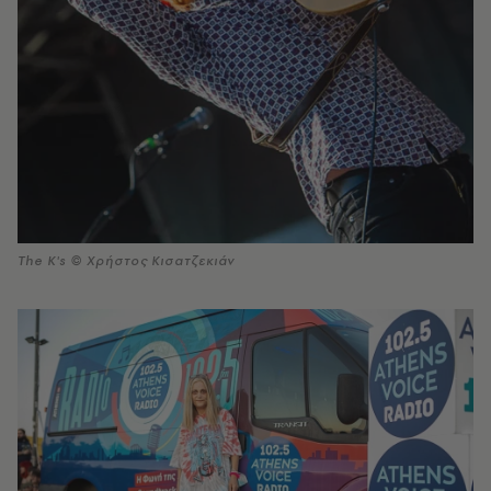
The K's © Χρήστος Κισατζεκιάν