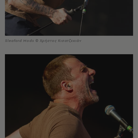
Sleaford Mods © Χρήστος Κισατζεκιάν