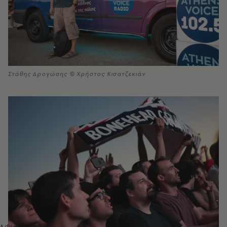
Στάθης Δρογώσης © Χρήστος Κισατζεκιάν