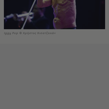
Iggy Pop © Χρήστος Κισατζεκιάν