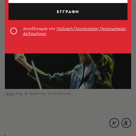
03.07.2022, 13:58
5’ ΔΙΑΒΑΣΜΑ
ΕΓΓΡΑΦΗ
Αποδέχομαι την
Πολιτική Προστασίας Προσωπικών
Δεδομένων
Iggy Pop © Χρήστος Κισατζεκιάν