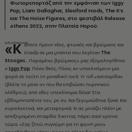
Φωτορεπορτάζ από την εμφάνιση των Iggy
Pop, Liam Gallagher, Sleaford Mods, The K's
και The Noise Figures, στο φεστιβάλ Release
Athens 2022, στην Πλατεία Νερού.
«Κ
άποτε ήμουν νέος, φτωχός και βρώμικος και
έπαιζα σε μια μπάντα που λεγόταν
The
Stooges
... Παραμένω βρώμικος» μας εξομολογήθηκε
ο
Iggy Pop
. Πόσο θεός; Πόσο; Αν υποκλινόμουν μια
φορά σε τούτη τη μοναδική rock ‘n’ roll «κατσαρίδα»
(βλέπε το μόνο ον που θα επιβιώσει πυρηνικού
ολέθρου), από χθες υποκλίνομαι δέκα! Στα
εβδομηνταπέντε του, ρε συ. Και ξεγυμνώθηκε ξανά. Και
κυριολεκτικά, και μεταφορικά. Κι ας μοιάζει πλέον με
αποξηραμένη σταφίδα. Έχοντας πάρει σασί χρόνια
τώρα. «Σας ζητώ συγνώμη για τη φωνή μου»