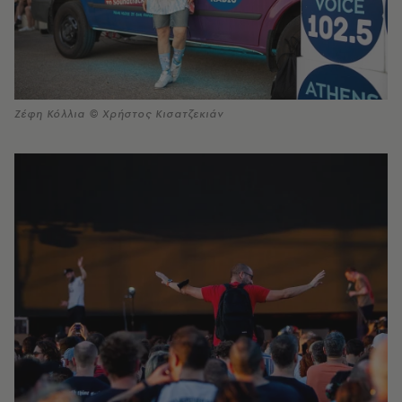
Ζέφη Κόλλια © Χρήστος Κισατζεκιάν