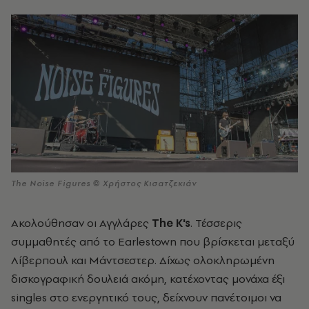
The Noise Figures © Χρήστος Κισατζεκιάν
Ακολούθησαν οι Αγγλάρες
The K's
. Τέσσερις
συμμαθητές από το Earlestown που βρίσκεται μεταξύ
Λίβερπουλ και Μάντσεστερ. Δίχως ολοκληρωμένη
δισκογραφική δουλειά ακόμη, κατέχοντας μονάχα έξι
singles στο ενεργητικό τους, δείχνουν πανέτοιμοι να