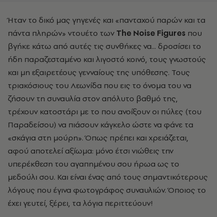
Ήταν το δικό μας γηγενές και «πανταχού παρών και τα
πάντα πληρών» ντουέτο των
The Noise Figures
που
βγήκε κάτω από αυτές τις συνθήκες να... δροσίσει το
ήδη παραζεσταμένο και λιγοστό κοινό, τους γνωστούς
και μη εξαιρετέους γενναίους της υπόθεσης. Τους
τριακόσιους του Λεωνίδα που εις το όνομα του να
ζήσουν τη συναυλία στον απόλυτο βαθμό της,
τρέχουν κατοστάρι με το που ανοίξουν οι πύλες (του
Παραδείσου) να πιάσουν κάγκελο ώστε να φάνε τα
«σκάγια στη μούρη». Όπως πρέπει και χρειάζεται,
αφού αποτελεί αξίωμα: μόνο έτσι νιώθεις την
υπερέκθεση του αγαπημένου σου ήρωα ως το
μεδούλι σου. Και είναι ένας από τους σημαντικότερους
λόγους που έγινα φωτογράφος συναυλιών. Όποιος το
έχει γευτεί, ξέρει, τα λόγια περιττεύουν!