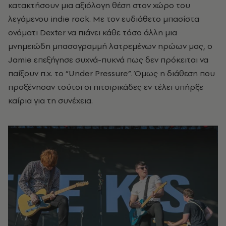
κατακτήσουν μια αξιόλογη θέση στον χώρο του
λεγάμενου indie rock. Με τον ευδιάθετο μπασίστα
ονόματι Dexter να πιάνει κάθε τόσο άλλη μια
μνημειώδη μπασογραμμή λατρεμένων ηρώων μας, o
Jamie επεξήγησε συχνά-πυκνά πως δεν πρόκειται να
παίξουν π.χ. το “Under Pressure”. Όμως η διάθεση που
προξένησαν τούτοι οι πιτσιρικάδες εν τέλει υπήρξε
καίρια για τη συνέχεια.