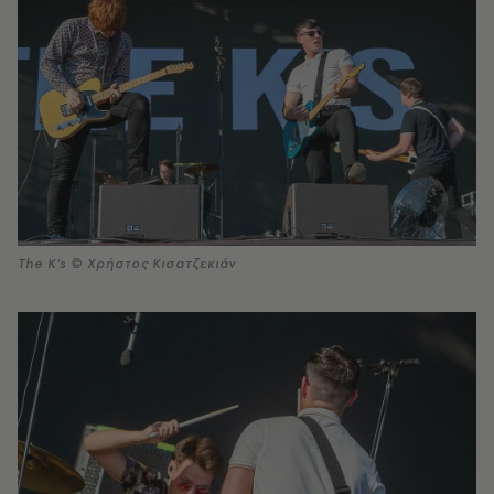
The K's © Χρήστος Κισατζεκιάν