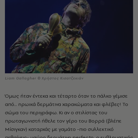
Liam Gallagher © Χρήστος Κισατζεκιάν
Όμως ήταν έντεκα και τέταρτο όταν το πάλκο γέμισε
από... ηρωικά δερμάτινα χαρακώματα και φλέβες! Το
σώμα του περιγράφω. Κι αν ο στιλίστας του
πρωταγωνιστή ήθελε τον γέρο του Βορρά (βλέπε
Μίσιγκαν) καταρχάς με γαμάτο -πιο συλλεκτικό
πεθαίνεις- μαύρο δερμάτινο perfecto, ο εμβληματικός