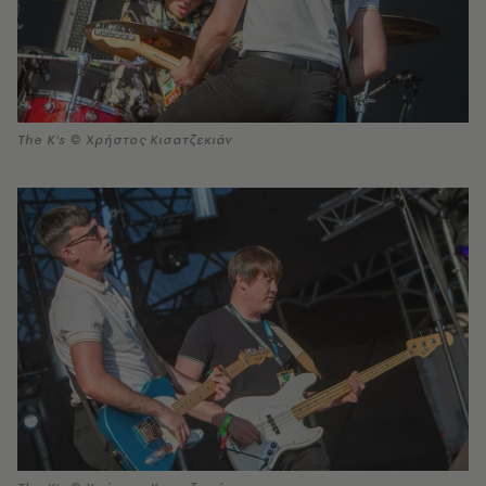
The K's © Χρήστος Κισατζεκιάν