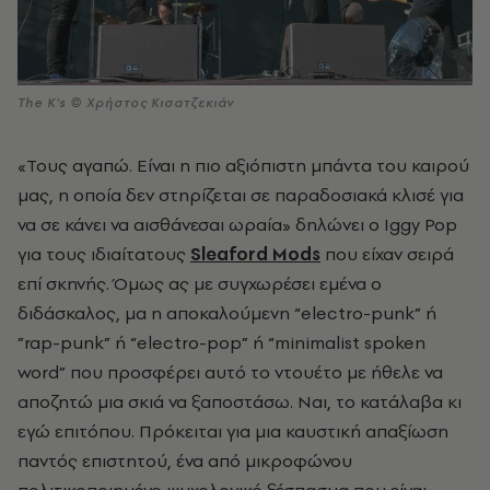
The K's © Χρήστος Κισατζεκιάν
«Τους αγαπώ. Είναι η πιο αξιόπιστη μπάντα του καιρού
μας, η οποία δεν στηρίζεται σε παραδοσιακά κλισέ για
να σε κάνει να αισθάνεσαι ωραία» δηλώνει ο Iggy Pop
για τους ιδιαίτατους
Sleaford Mods
που είχαν σειρά
επί σκηνής. Όμως ας με συγχωρέσει εμένα ο
διδάσκαλος, μα η αποκαλούμενη “electro-punk” ή
”rap-punk” ή “electro-pop” ή “minimalist spoken
word” που προσφέρει αυτό το ντουέτο με ήθελε να
αποζητώ μια σκιά να ξαποστάσω. Ναι, το κατάλαβα κι
εγώ επιτόπου. Πρόκειται για μια καυστική απαξίωση
παντός επιστητού, ένα από μικροφώνου