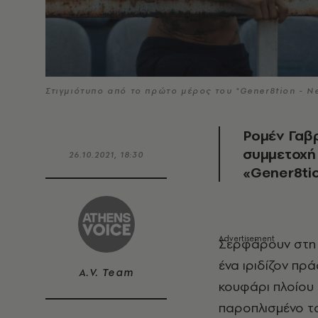
Στιγμιότυπο από το πρώτο μέρος του "Gener8tion - Ne
Ρομέν Γαβρ
συμμετοχή 
26.10.2021, 18:30
«Gener8tio
Σερφάρουν στη 
ένα ιριδίζον πρά
A.V. Team
κουφάρι πλοίου 
παροπλισμένο το