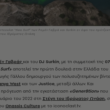
ίντεοκλιπ "Neo Surf" των Ρομέν Γαβρά και Surkin εν όψει του πρότζεκ
η του Ιδρύματος Ωνάση
έν Γαβράς
και του
DJ
Surkin
, με τη συμμετοχή της
0
Surf
»
αποτελεί την πρώτη δουλειά στην Ελλάδα του
γωγής Γάλλου δημιουργού των πολυσυζητημένων βίντ
anye West
και των
Justice
, μεταξύ άλλων. Και
α πρόγευση από την εγκατάσταση
«
Gener
8
tion
»
που
ουάριο του 2022 στη
Στέγη του Ιδρύματος Ωνάση
,
σ
του
Onassis Culture
με το iconoclast.tv.