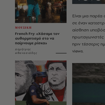
Είναι μια παρέα
σε έναν κατεστρ
ΜΟΥΣΙΚΗ
αίσθηση υποβόσκ
French Fry: «Χάσαμε τον
πρωταγωνιστές 
αυθορμητισμό στο να
παίρνουμε ρίσκα»
πριν τέσσερις η
Δημήτρης
views.
Αθανασιάδης