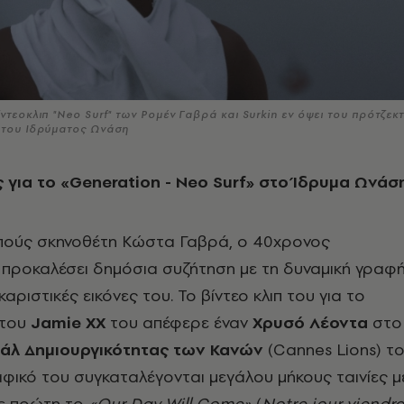
ίντεοκλιπ "Neo Surf" των Ρομέν Γαβρά και Surkin εν όψει του πρότζεκ
η του Ιδρύματος Ωνάση
 για το «
Generation
-
Neo
Surf
» στο Ίδρυμα Ωνάσ
επούς σκηνοθέτη Κώστα Γαβρά, ο 40χρονος
 προκαλέσει δημόσια συζήτηση με τη δυναμική γραφ
οκαριστικές εικόνες του. Το βίντεο κλιπ του για το
του
Jamie
XX
του απέφερε έναν
Χρυσό Λέοντα
στο
βάλ Δημιουργικότητας των Κανών
(Cannes Lions) τ
αφικό του συγκαταλέγονται μεγάλου μήκους ταινίες μ
με πρώτη το
«
Our
Day
Will
Come
»
(
Notre
jour
viendr