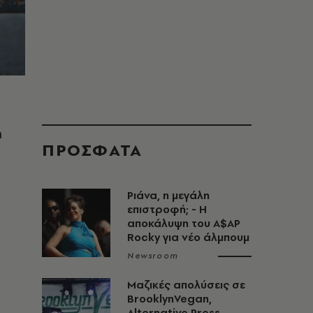
η
ΠΡΟΣΦΑΤΑ
Ριάνα, η μεγάλη
επιστροφή; - Η
αποκάλυψη του A$AP
Rocky για νέο άλμπουμ
Newsroom
Μαζικές απολύσεις σε
BrooklynVegan,
Alternative Press,