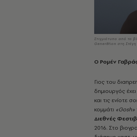
Στιγμιότυπο από το β
Gener8tion στη Στέγ
Ο Ρομέν Γαβράς
Γιος του διαπρ
δημιουργός έχει
και τις ενίοτε σ
κομμάτι
«
Gosh
»
Διεθνές Φεστι
2016. Στο βιογρ
διάσημο καστ, 