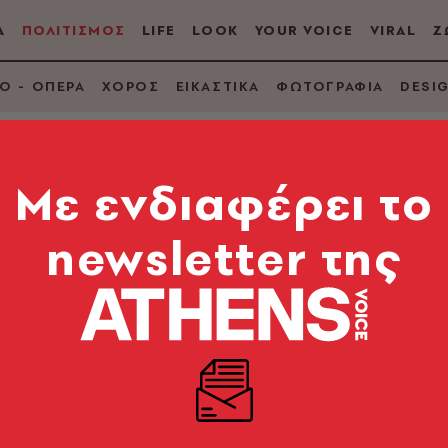
Α
ΠΟΛΙΤΙΣΜΟΣ
LIFE
LOOK
YOUR VOICE
VIRAL
Ζ
Ο - ΟΠΕΡΑ
ΧΟΡΟΣ
ΕΙΚΑΣΤΙΚΑ
ΦΩΤΟΓΡΑΦΙΑ
DESI
Mε ενδιαφέρει το
newsletter της
 Surkin και η Αθήνα 