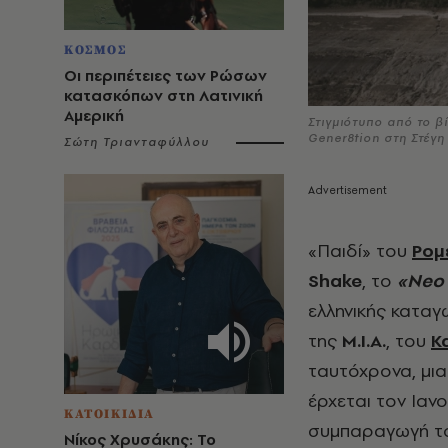
ΚΟΣΜΟΣ
Οι περιπέτειες των Ρώσων
κατασκόπων στη Λατινική
Αμερική
Στιγμιότυπο από το β
Gener8tion στη Στέγ
Σώτη Τριανταφύλλου
«Παιδί» του
Ρομ
Shake
, το
«
Neo
ελληνικής κατα
της
M
.
I
.
A
.
, του
K
ταυτόχρονα, μι
έρχεται τον Ιαν
ΚΑΤΟΙΚΙΔΙΑ
συμπαραγωγή 
Νίκος Χρυσάκης: Το