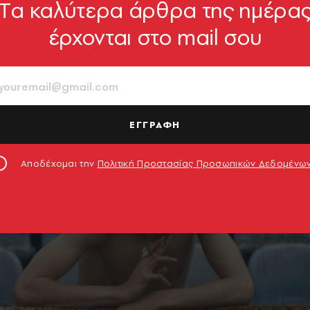
Tα καλύτερα άρθρα της ημέρα
έρχονται στο mail σου
ΕΓΓΡΑΦΗ
Αποδέχομαι την
Πολιτική Προστασίας Προσωπικών Δεδομένω