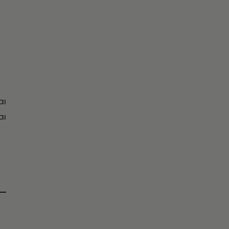
αι
αι