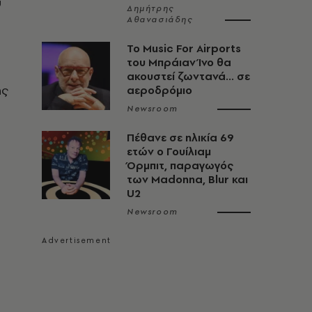
υ
Δημήτρης
Αθανασιάδης
Το Music For Airports
του Μπράιαν Ίνο θα
ακουστεί ζωντανά... σε
ης
αεροδρόμιο
Newsroom
Πέθανε σε ηλικία 69
ετών ο Γουίλιαμ
Όρμπιτ, παραγωγός
των Madonna, Blur και
U2
Newsroom