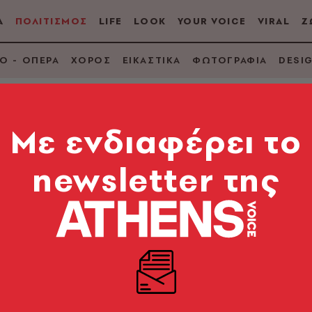
Α
ΠΟΛΙΤΙΣΜΟΣ
LIFE
LOOK
YOUR VOICE
VIRAL
Ζ
Ο - ΟΠΕΡΑ
ΧΟΡΟΣ
ΕΙΚΑΣΤΙΚΑ
ΦΩΤΟΓΡΑΦΙΑ
DESI
Mε ενδιαφέρει το
newsletter της
συνθέτης και συγγρ
στις «Συναντήσεις 
κού και θεραπευτικού εργαλείου σε μια ανοιχτή εκδ