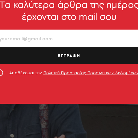
Tα καλύτερα άρθρα της ημέρα
έρχονται στο mail σου
ΕΓΓΡΑΦΗ
Αποδέχομαι την
Πολιτική Προστασίας Προσωπικών Δεδομένω