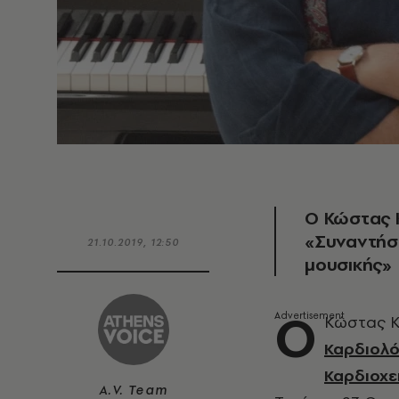
Ο Κώστας Κ
«Συναντήσε
21.10.2019, 12:50
μουσικής»
Ο
Κώστας Κ
Καρδιολό
Καρδιοχε
A.V. Team