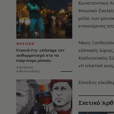
Κωνσταντίνος Κ
Μουσικό Σχολείο
ρόλο των μουσι
εννοούμενης επα
Νίκος Ξανθούλης
ΜΟΥΣΙΚΗ
ελληνικής λύρας
French Fry: «Χάσαμε τον
αυθορμητισμό στο να
Καλλιτεχνικός Σ
παίρνουμε ρίσκα»
«Η ολιστική κοσ
Δημήτρης
Αθανασιάδης
Είσοδος ελεύθε
Σχετικό Άρ