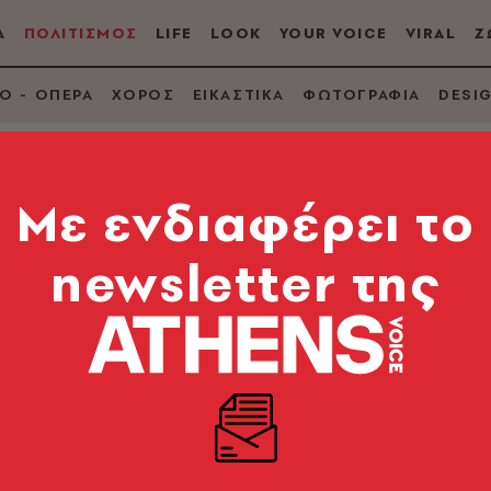
Α
ΠΟΛΙΤΙΣΜΟΣ
LIFE
LOOK
YOUR VOICE
VIRAL
Ζ
Ο - ΟΠΕΡΑ
ΧΟΡΟΣ
ΕΙΚΑΣΤΙΚΑ
ΦΩΤΟΓΡΑΦΙΑ
DESI
Mε ενδιαφέρει το
newsletter της
ατα που μπορεί να αλλάξει το επίπεδο σχήμα της ελλ