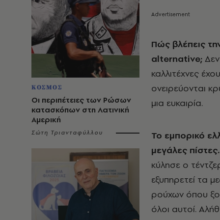
Πώς βλέπεις τη
alternative;
Δεν
καλλιτέχνες έχο
ονειρεύονται κρυ
ΚΟΣΜΟΣ
Οι περιπέτειες των Ρώσων
μια ευκαιρία.
κατασκόπων στη Λατινική
Αμερική
Σώτη Τριανταφύλλου
Το εμπορικό ελλ
μεγάλες πίστες.
κύλησε ο τέντζε
εξυπηρετεί τα μ
ρούχων όπου ξοδ
όλοι αυτοί. Αλήθε