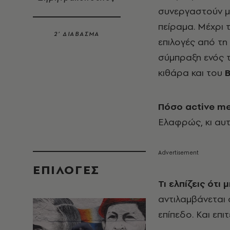
συνεργαστούν μ
πείραμα. Μέχρι 
2’ ΔΙΑΒΑΣΜΑ
επιλογές από τη
σύμπραξη ενός 
κιθάρα και του
B
Πόσο active me
Ελαφρώς, κι αυτ
EΠΙΛΟΓΈΣ
Τι ελπίζεις ότι
αντιλαμβάνεται 
επίπεδο. Και επι