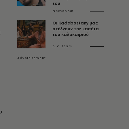
του
Newsroom
Οι Kadebostany μας
στέλνουν την κασέτα
,
του καλοκαιριού
A.V. Team
υ