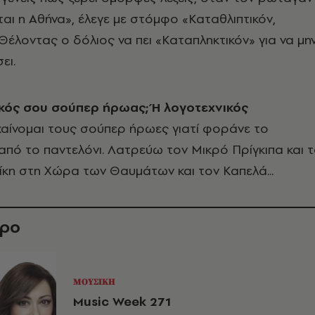
αι η Αθήνα», έλεγε με στόμφο «Καταθλιπτικόν,
 Θέλοντας ο δόλιος να πει «Καταπληκτικόν» για να μη
ει.
δικός σου σούπερ ήρωας; Ή λογοτεχνικός
χαίνομαι τους σούπερ ήρωες γιατί φοράνε το
πό το παντελόνι. Λατρεύω τον Μικρό Πρίγκιπα και 
λίκη στη Χώρα των Θαυμάτων και τον Καπελά...
θρο
ΜΟΥΣΙΚΗ
Music Week 271