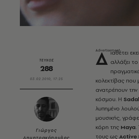
Δ
ιαθέτει εκ
ΤΕΥΧΟΣ
αλλάξει το
288
πραγματικό
03.02.2010, 17:25
κολεκτίβας που 
ανατρέπουν την 
κόσμου. Η
Sada
λυπημένο λουλoύ
μουσικής, γράφει
κόρη της
Maya
.
Γιώργος
τους ως
Active
Δημητρακόπουλος