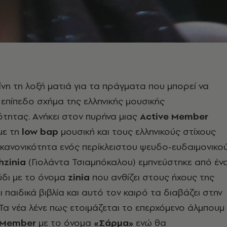
είνη τη λοξή ματιά για τα πράγματα που μπορεί να
 επίπεδο σχήμα της ελληνικής μουσικής
τητας. Aνήκει στον πυρήνα μιας
Active Member
με τη
low bap
μουσική και τους ελληνικούς στίχους
κανονικότητα ενός περίκλειστου ψευδο-ευδαιμονικο
hzinia
(Γιολάντα Τσιαμπόκαλου) εμπνεύστηκε από έν
δι με το όνομα
zinia
που ανθίζει στους ήχους της
 παιδικά βιβλία και αυτό τον καιρό τα διαβάζει στην
 Τα νέα λένε πως ετοιμάζεται το επερχόμενο άλμπουμ
 Member
με το όνομα
«Σάρμα»
ενώ θα