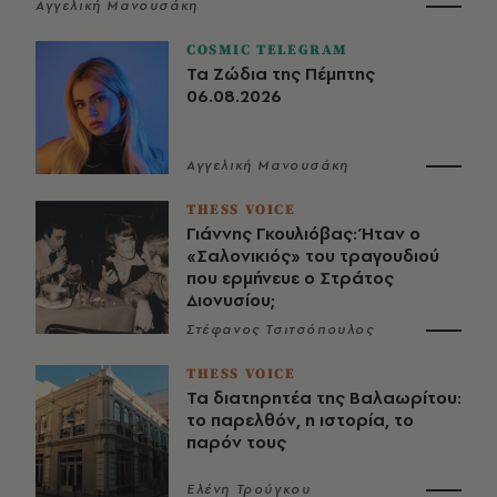
Αγγελική Μανουσάκη
COSMIC TELEGRAM
Τα Ζώδια της Πέμπτης
06.08.2026
Αγγελική Μανουσάκη
THESS VOICE
Γιάννης Γκουλιόβας: Ήταν ο
«Σαλονικιός» του τραγουδιού
που ερμήνευε ο Στράτος
Διονυσίου;
Στέφανος Τσιτσόπουλος
THESS VOICE
Τα διατηρητέα της Βαλαωρίτου:
το παρελθόν, η ιστορία, το
παρόν τους
Ελένη Τρούγκου