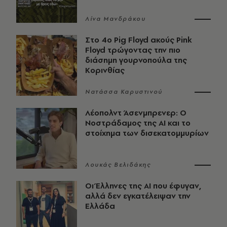
Λίνα Μανδράκου
Στο 4ο Pig Floyd ακούς Pink
Floyd τρώγοντας την πιο
διάσημη γουρνοπούλα της
Κορινθίας
Νατάσσα Καρυστινού
Λέοπολντ Άσενμπρενερ: Ο
Νοστράδαμος της AI και το
στοίχημα των δισεκατομμυρίων
Λουκάς Βελιδάκης
Οι Έλληνες της ΑΙ που έφυγαν,
αλλά δεν εγκατέλειψαν την
Ελλάδα