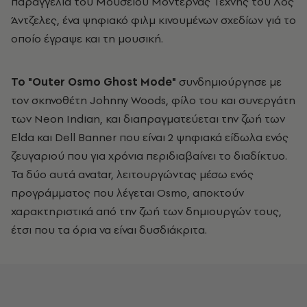
παραγγελία του Μουσείου Μοντέρνας Τέχνης του Λος
Άντζελες, ένα ψηφιακό φιλμ κινουμένων σχεδίων γιά το
οποίο έγραψε και τη μουσική.
Το "Outer Osmo Ghost Mode"
συνδημιούργησε με
τον σκηνοθέτη Johnny Woods, φίλο του και συνεργάτη
των Neon Indian, και διαπραγματεύεται την ζωή των
Elda και Dell Banner που είναι 2 ψηφιακά είδωλα ενός
ζευγαριού που για χρόνια περιδιαβαίνει το διαδίκτυο.
Τα δύο αυτά avatar, λειτουργώντας μέσω ενός
προγράμματος που λέγεται Osmo, αποκτούν
χαρακτηριστικά από την ζωή των δημιουργών τους,
έτσι που τα όρια να είναι δυσδιάκριτα.