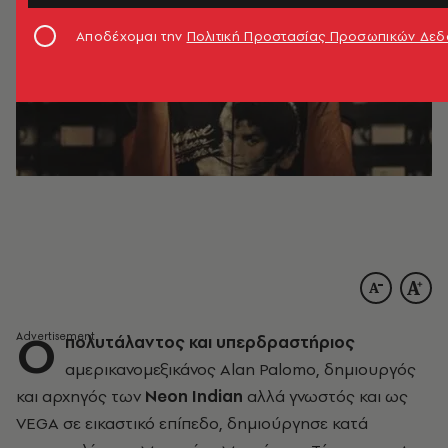
Αποδέχομαι την
Πολιτική Προστασίας Προσωπικών Δε
Ο
πολυτάλαντος και υπερδραστήριος
αμερικανομεξικάνος Alan Palomo, δημιουργός
και αρχηγός των
Neon Indian
αλλά γνωστός και ως
VEGA σε εικαστικό επίπεδο, δημιούργησε κατά