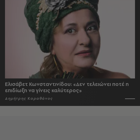
Ελισάβετ Κωνσταντινίδου: «Δεν τελειώνει ποτέ η
επιδίωξη να γίνεις καλύτερος»
Δημήτρης Καραθάνος