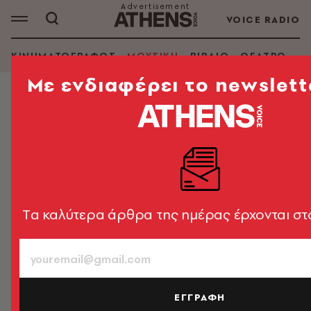
VOICE RADIO
ΚΙΝΗΜΑΤΟΓΡΑΦΟΣ
ΜΟΥΣΙΚΗ
ΒΙΒΛΙΟ
ΘΕΑΤΡΟ - Ο
Mε ενδιαφέρει το newslett
ΜΟΥΣΙΚΗ
Οι Neon Indian και τα avatar
Ένα δεκάλεπτο φιλμάκι για τα avatar που αποκτούν
ζωή
Tα καλύτερα άρθρα της ημέρας έρχονται στ
Μάκης Μηλάτος
27.11.2012, 14:27
1’ ΔΙΑΒΑΣΜΑ
ΕΓΓΡΑΦΗ