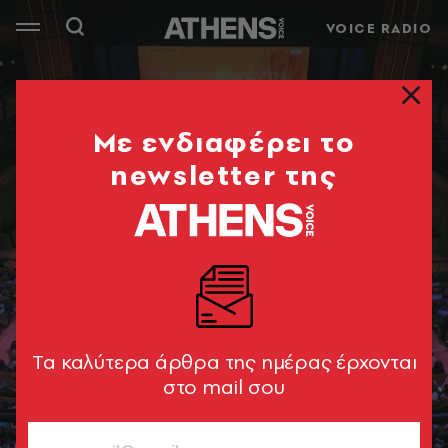
VOICE RADIO
Mε ενδιαφέρει το
newsletter της
Tα καλύτερα άρθρα της ημέρας έρχονται
στο mail σου