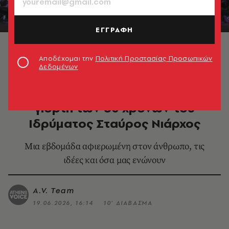
ΕΓΓΡΑΦΗ
Αποδέχομαι την
Πολιτική Προστασίας Προσωπικών
Δεδομένων
MORE IN CULTURE
SNF Nostos2026: Η μεγάλη
γιορτή των 30 χρόνων του
Ιδρύματος Σταύρος Νιάρχος
Μια εβδομάδα αφιερωμένη στον άνθρωπο, τις
ιδέες και όσα μας ενώνουν
A.V. Team
19.06.2026, 16:14
10’ ΔΙΑΒΑΣΜΑ