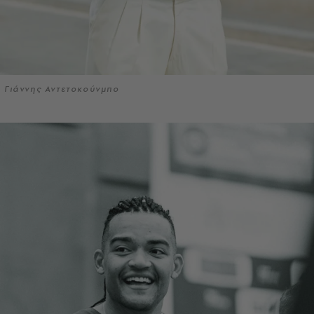
Γιάννης Αντετοκούνμπο