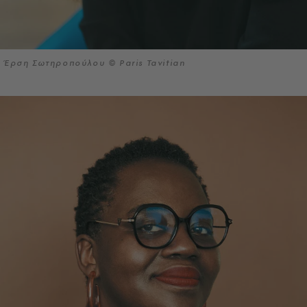
Έρση Σωτηροπούλου © Paris Tavitian