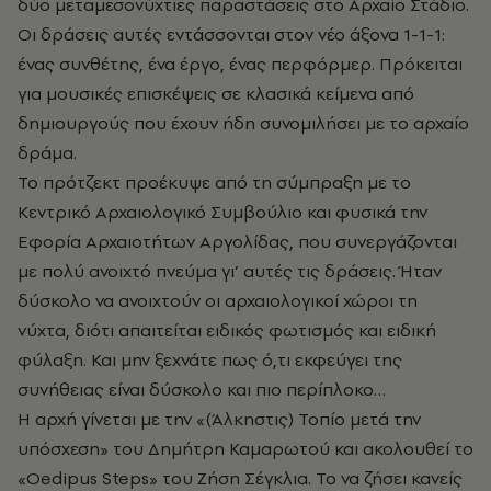
δύο μεταμεσονύχτιες παραστάσεις στο Αρχαίο Στάδιο.
Οι δράσεις αυτές εντάσσονται στον νέο άξονα 1-1-1:
ένας συνθέτης, ένα έργο, ένας περφόρμερ. Πρόκειται
για μουσικές επισκέψεις σε κλασικά κείμενα από
δημιουργούς που έχουν ήδη συνομιλήσει με το αρχαίο
δράμα.
Το πρότζεκτ προέκυψε από τη σύμπραξη με το
Κεντρικό Αρχαιολογικό Συμβούλιο και φυσικά την
Εφορία Αρχαιοτήτων Αργολίδας, που συνεργάζονται
με πολύ ανοιχτό πνεύμα γι’ αυτές τις δράσεις. Ήταν
δύσκολο να ανοιχτούν οι αρχαιολογικοί χώροι τη
νύχτα, διότι απαιτείται ειδικός φωτισμός και ειδική
φύλαξη. Και μην ξεχνάτε πως ό,τι εκφεύγει της
συνήθειας είναι δύσκολο και πιο περίπλοκο…
Η αρχή γίνεται με την «(Άλκηστις) Τοπίο μετά την
υπόσχεση» του Δημήτρη Καμαρωτού και ακολουθεί το
«Oedipus Steps» του Ζήση Σέγκλια. Το να ζήσει κανείς