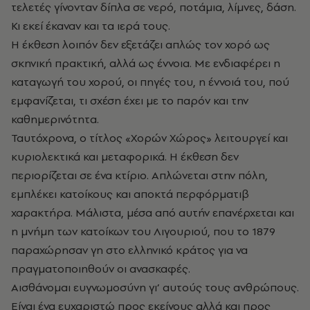
τελετές γίνονταν δίπλα σε νερό, ποτάμια, λίμνες, δάση.
Κι εκεί έκαναν και τα ιερά τους.
Η έκθεση λοιπόν δεν εξετάζει απλώς τον χορό ως
σκηνική πρακτική, αλλά ως έννοια. Με ενδιαφέρει η
καταγωγή του χορού, οι πηγές του, η έννοιά του, πού
εμφανίζεται, τι σχέση έχει με το παρόν και την
καθημερινότητα.
Ταυτόχρονα, ο τίτλος «Χορών Χώρος» λειτουργεί και
κυριολεκτικά και μεταφορικά. Η έκθεση δεν
περιορίζεται σε ένα κτίριο. Απλώνεται στην πόλη,
εμπλέκει κατοίκους και αποκτά περφόρματιβ
χαρακτήρα. Μάλιστα, μέσα από αυτήν επανέρχεται και
η μνήμη των κατοίκων του Λιγουριού, που το 1879
παραχώρησαν γη στο ελληνικό κράτος για να
πραγματοποιηθούν οι ανασκαφές.
Αισθάνομαι ευγνωμοσύνη γι’ αυτούς τους ανθρώπους.
Είναι ένα ευχαριστώ προς εκείνους αλλά και προς