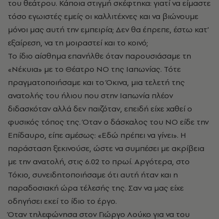
του θεάτρου. Κάποια στιγμή σκέφτηκα: γιατί να είμαστε
τόσο εγωιστές εμείς οι καλλιτέχνες και να βιώνουμε
μόνοι μας αυτή την εμπειρία; Δεν θα έπρεπε, έστω κατ’
εξαίρεση, να τη μοιραστεί και το κοινό;
Το ίδιο αίσθημα επανήλθε όταν παρουσιάσαμε τη
«Νέκυια» με το Θέατρο ΝΟ της Ιαπωνίας. Τότε
πραγματοποιήσαμε και το Όκινα, μια τελετή της
ανατολής του ήλιου που στην Ιαπωνία πλέον
διδασκόταν αλλά δεν παιζόταν, επειδή είχε χαθεί ο
φυσικός τόπος της. Όταν ο δάσκαλος του ΝΟ είδε την
Επίδαυρο, είπε αμέσως: «Εδώ πρέπει να γίνει». Η
παράσταση ξεκινούσε, ώστε να συμπέσει με ακρίβεια
με την ανατολή, στις 6.02 το πρωί. Αργότερα, στο
Τόκιο, συνειδητοποιήσαμε ότι αυτή ήταν και η
παραδοσιακή ώρα τέλεσής της. Σαν να μας είχε
οδηγήσει εκεί το ίδιο το έργο.
Όταν τηλεφώνησα στον Γιώργο Λούκο για να του