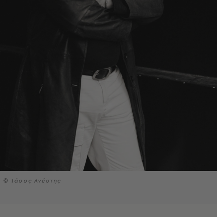
© Τάσος Ανέστης