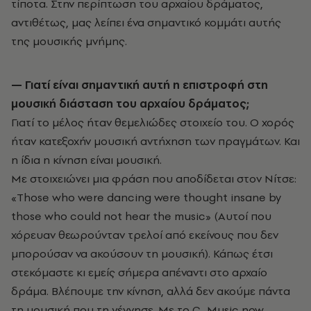
τίποτα. Στην περίπτωση του αρχαίου δράματος,
αντιθέτως, μας λείπει ένα σημαντικό κομμάτι αυτής
της μουσικής μνήμης.
— Γιατί είναι σημαντική αυτή η επιστροφή στη
μουσική διάσταση του αρχαίου δράματος;
Γιατί το μέλος ήταν θεμελιώδες στοιχείο του. Ο χορός
ήταν κατεξοχήν μουσική αντήχηση των πραγμάτων. Και
η ίδια η κίνηση είναι μουσική.
Με στοιχειώνει μια φράση που αποδίδεται στον Νίτσε:
«Those who were dancing were thought insane by
those who could not hear the music» (Αυτοί που
χόρευαν θεωρούνταν τρελοί από εκείνους που δεν
μπορούσαν να ακούσουν τη μουσική). Κάπως έτσι
στεκόμαστε κι εμείς σήμερα απέναντι στο αρχαίο
δράμα. Βλέπουμε την κίνηση, αλλά δεν ακούμε πάντα
τη μουσική που τη γέννησε. Με το C_Music now