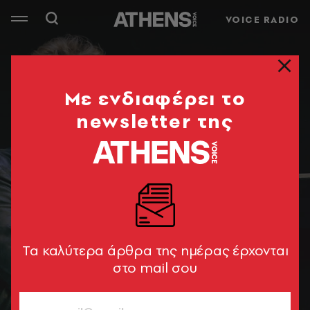
VOICE RADIO
Mε ενδιαφέρει το
newsletter της
Tα καλύτερα άρθρα της ημέρας έρχονται
στο mail σου