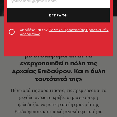
ΕΓΓΡΑΦΗ
© Τάσος Ανέστης
Αποδέχομαι την
Πολιτική Προστασίας Προσωπικών
Δεδομένων
MORE IN CULTURE
Μιχαήλ Μαρμαρινός: «Αυτό που
με ενδιαφέρει είναι να
ενεργοποιηθεί η πόλη της
Αρχαίας Επιδαύρου. Και η άυλη
ταυτότητά της»
Πίσω από τις παραστάσεις, τις πρεμιέρες και τα
μεγάλα ονόματα κρύβεται μια ευρύτερη
φιλοδοξία: να μετατραπεί η εμπειρία της
Επιδαύρου σε κάτι πολύ μεγαλύτερο από μια