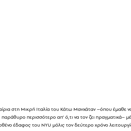
αίρια στη Μικρή Ιταλία του Κάτω Μανχάταν –όπου έμαθε ν
 παράθυρο περισσότερο απ’ ό,τι να τον ζει πραγματικά– μέ
ρθένο έδαφος του ΝΥU μόλις τον δεύτερο χρόνο λειτουργί