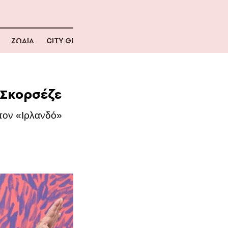
ΖΩΔΙΑ
CITY GUIDE
 Σκορσέζε
τον «Ιρλανδό»