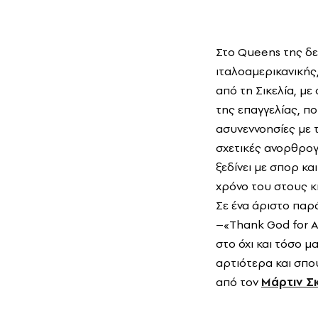
Στο Queens της δε
ιταλοαμερικανικής,
από τη Σικελία, με
της επαγγελίας, π
ασυνεννοησίες με τ
σχετικές ανορθρογ
ξεδίνει με σπορ κα
χρόνο του στους κ
Σε ένα άριστο παρά
–«Τhank God for A
στο όχι και τόσο μ
αρτιότερα και σπο
από τον
Μάρτιν Σ