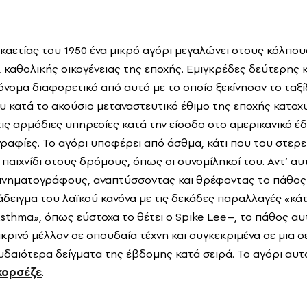
καετίας του 1950 ένα μικρό αγόρι μεγαλώνει στους κόλπου
 καθολικής οικογένειας της εποχής. Εμιγκρέδες δεύτερης κ
 όνομα διαφορετικό από αυτό με το οποίο ξεκίνησαν το ταξί
ου κατά το ακούσιο μεταναστευτικό έθιμο της εποχής κατ
ις αρμόδιες υπηρεσίες κατά την είσοδο στο αμερικανικό έδ
ραφίες. Το αγόρι υποφέρει από άσθμα, κάτι που του στερε
ι παιχνίδι στους δρόμους, όπως οι συνομίληκοί του. Αντ’ αυ
ινηματογράφους, αναπτύσσοντας και θρέφοντας το πάθος το
δειγμα του λαϊκού κανόνα με τις δεκάδες παραλλαγές «κάτι
sthma», όπως εύστοχα το θέτει ο Spike Lee–, το πάθος αυ
ακρινό μέλλον σε σπουδαία τέχνη και συγκεκριμένα σε μια σ
υδαιότερα δείγματα της έβδομης κατά σειρά. Το αγόρι αυτό
κορσέζε
.