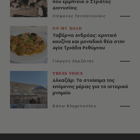
που ερμήνευε ο Στράτος
Διονυσίου;
Στέφανος Τσιτσόπουλος
ON MY ROAD
Ταβέρνα Ανδρέας: κρητική
κουζίνα και μοναδική θέα στην
Αγία Τριάδα Ρεθύμνου
Γιώργος Ζαρζώνης
THESS VOICE
Αλκαζάρ: Το στοίχημα της
επόμενης μέρας για το ιστορικό
μνημείο
Βάσω Βλαχοπούλου