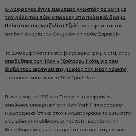
Ο Λοφράνκο έγινε ευρύτερα γνωστός το 2014 με
τον ρόλο του Χάρι Μπρουκς στο πολεμικό δράμα
Unbroken της Αντζελίνα Τζολί
, που αφηγείται την
αληθινή ιστορία του Ολυμπιονίκη Λούις Ζαμπερίνι.
Το 2018 εμφανίστηκε στο βιογραφικό φιλμ Gotti, όπου
υποδύθηκε τον Τζον «Τζούνιορ» Γκότι, γιο του
διαβόητου αρχηγού της μαφίας της Νέας Υόρκης
,
τον οποίο ενσάρκωσε ο Τζον Τραβόλτα.
Γεννημένος το 1992 στο Τορόντο, ο Λοφράνκο
σπούδασε υποκριτική στη New York Film Academy.
Πρωτοεμφανίστηκε στον κινηματογράφο το 2013 στην
κωμωδία At Middleton με τον Άντι Γκαρσία και τη
Βέρα Φαρμίγκα, ενώ τον πρώτο του πρωταγωνιστικό