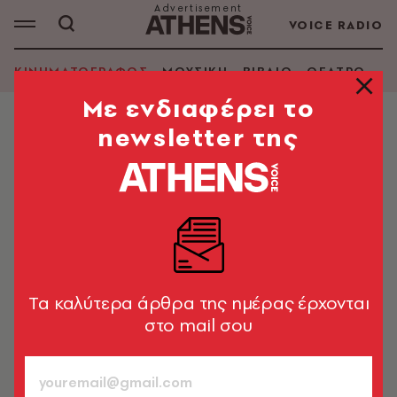
VOICE RADIO
ΚΙΝΗΜΑΤΟΓΡΑΦΟΣ
ΜΟΥΣΙΚΗ
ΒΙΒΛΙΟ
ΘΕΑΤΡΟ - Ο
Mε ενδιαφέρει το
newsletter της
ΚΙΝΗΜΑΤΟΓΡΑΦΟΣ
Πέθανε ο Καναδός ηθοποιός
Σπένσερ Λοφράνκο σε ηλικία 33
ετών
Γνωστός από τις ταινίες Unbroken και Gotti - Η
ανακοίνωση του αδελφού του
Tα καλύτερα άρθρα της ημέρας έρχονται
στο mail σου
Newsroom
21.11.2025, 19:14
1’ ΔΙΑΒΑΣΜΑ