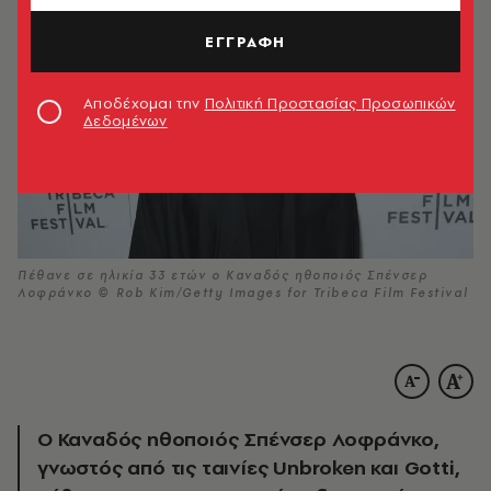
ΕΓΓΡΑΦΗ
Αποδέχομαι την
Πολιτική Προστασίας Προσωπικών
Δεδομένων
Πέθανε σε ηλικία 33 ετών ο Καναδός ηθοποιός Σπένσερ
Λοφράνκο © Rob Kim/Getty Images for Tribeca Film Festival
Ο Καναδός ηθοποιός Σπένσερ Λοφράνκο,
γνωστός από τις ταινίες Unbroken και Gotti,