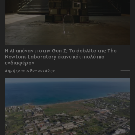
Η AI απέναντι στην Gen Z; Το debAIte της The
Newtons Laboratory έκανε κάτι πολύ πιο
ενδιαφέρον
Δημήτρης Αθανασιάδης