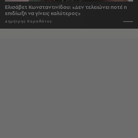
Ελισάβετ Κωνσταντινίδου: «Δεν τελειώνει ποτέ η
επιδίωξη να γίνεις καλύτερος»
Δημήτρης Καραθάνος