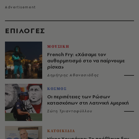
EΠΙΛΟΓΈΣ
ΜΟΥΣΙΚΗ
French Fry: «Χάσαμε τον
αυθορμητισμό στο να παίρνουμε
ρίσκα»
Δημήτρης Αθανασιάδης
ΚΟΣΜΟΣ
Οι περιπέτειες των Ρώσων
κατασκόπων στη Λατινική Αμερική
Σώτη Τριανταφύλλου
ΚΑΤΟΙΚΙΔΙΑ
Νίκος Χρυσάκης: Το πρόβλημα δεν