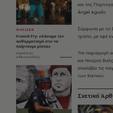
και της Πορτογα
Ángel Agudo.
Σύμφωνα με το D
ΜΟΥΣΙΚΗ
τρόπο, με εφέ ε
French Fry: «Χάσαμε τον
αυθορμητισμό στο να
παίρνουμε ρίσκα»
Την παραγωγή α
Δημήτρης
Αθανασιάδης
και Νούρια Βαλς
αναλάβει τις πα
των Καννών.
Σχετικό Άρ