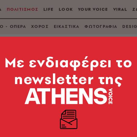
Α
ΠΟΛΙΤΙΣΜΟΣ
LIFE
LOOK
YOUR VOICE
VIRAL
Ζ
Ο - ΟΠΕΡΑ
ΧΟΡΟΣ
ΕΙΚΑΣΤΙΚΑ
ΦΩΤΟΓΡΑΦΙΑ
DESI
Mε ενδιαφέρει το
newsletter της
 θα πρωταγωνιστήσε
ς
μερικανός σταρ για τις ανάγκες της ταινίας