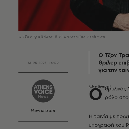
Ο Τζον Τραβόλτα © EPA/Caroline Brehman
Ο Τζον Τρα
θρίλερ επι
18.05.2025, 16:09
για την τα
Ο
θρυλικός
ρόλο στο 
Newsroom
Η ταινία με πρ
υπογραφή του Ρέ