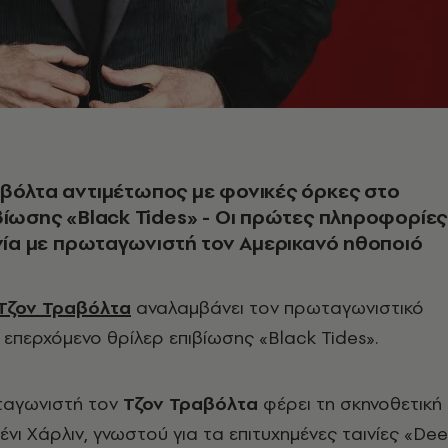
βόλτα αντιμέτωπος με φονικές όρκες στο
βίωσης «Black Tides» - Οι πρώτες πληροφορίες
ινία με πρωταγωνιστή τον Αμερικανό ηθοποιό
Τζον Τραβόλτα
αναλαμβάνει τον πρωταγωνιστικό
επερχόμενο θρίλερ επιβίωσης «Black Tides».
ωταγωνιστή τον
Τζον Τραβόλτα
φέρει τη σκηνοθετική
νι Χάρλιν, γνωστού για τα επιτυχημένες ταινίες «De