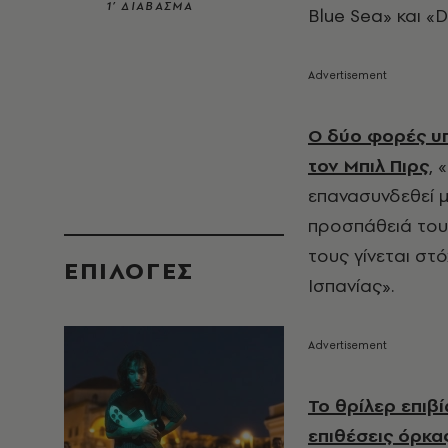
1’ ΔΙΑΒΑΣΜΑ
Blue Sea» και «D
Ο δύο φορές υ
τον Μπιλ Πιρς
, 
επανασυνδεθεί μ
προσπάθειά του 
τους γίνεται στ
EΠΙΛΟΓΈΣ
Ισπανίας».
Το θρίλερ επιβ
επιθέσεις όρκα