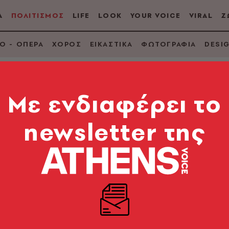
Α
ΠΟΛΙΤΙΣΜΟΣ
LIFE
LOOK
YOUR VOICE
VIRAL
Ζ
Ο - ΟΠΕΡΑ
ΧΟΡΟΣ
ΕΙΚΑΣΤΙΚΑ
ΦΩΤΟΓΡΑΦΙΑ
DESI
Mε ενδιαφέρει το
newsletter της
 αποκάλυψε γιατί
όνια να πάει σε reu
reakfast Club»
αντήσεις