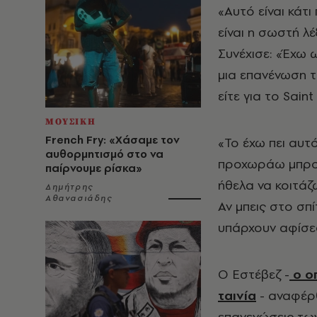
«Αυτό είναι κάτι
είναι η σωστή λ
Συνέχισε: «Έχω 
μια επανένωση τ
είτε για το Saint
ΜΟΥΣΙΚΗ
French Fry: «Χάσαμε τον
«Το έχω πει αυτ
αυθορμητισμό στο να
προχωράω μπροστ
παίρνουμε ρίσκα»
ήθελα να κοιτάζ
Δημήτρης
Αθανασιάδης
Αν μπεις στο σπί
υπάρχουν αφίσες
Ο Εστέβεζ -
ο ο
ταινία
- αναφέρθ
επανενώσεις των