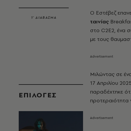
Ο Εστέβεζ επαν
1’ ΔΙΑΒΑΣΜΑ
ταινίας
Breakfas
στο C2E2, ένα σ
με τους θαυμαστ
Μιλώντας σε έν
17 Απριλίου 202
παραδέχτηκε ότ
EΠΙΛΟΓΈΣ
προτεραιότητα γ