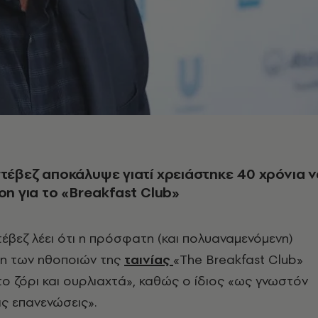
στέβεζ αποκάλυψε γιατί χρειάστηκε 40 χρόνια ν
ion για το «Breakfast Club»
τέβεζ λέει ότι η πρόσφατη (και πολυαναμενόμενη)
η των ηθοποιών της
ταινίας
«The Breakfast Club»
«το ζόρι και ουρλιαχτά», καθώς ο ίδιος «ως γνωστόν
ις επανενώσεις».