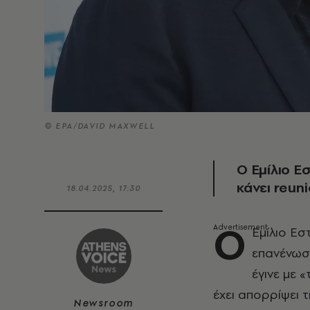
© EPA/DAVID MAXWELL
Ο Εμίλιο Ε
κάνει reun
18.04.2025, 17:30
Ο
Εμίλιο Εσ
επανένωσ
έγινε με 
έχει απορρίψει τ
Newsroom