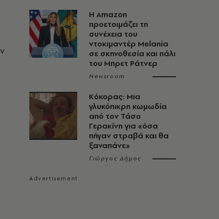
Η Amazon
προετοιμάζει τη
συνέχεια του
ντοκιμαντέρ Melania
ν
σε σκηνοθεσία και πάλι
του Μπρετ Ράτνερ
Newsroom
Κόκορας: Μια
γλυκόπικρη κωμωδία
από τον Τάσο
Γερακίνη για «όσα
πήγαν στραβά και θα
ξαναπάνε»
Γιώργος Δήμος