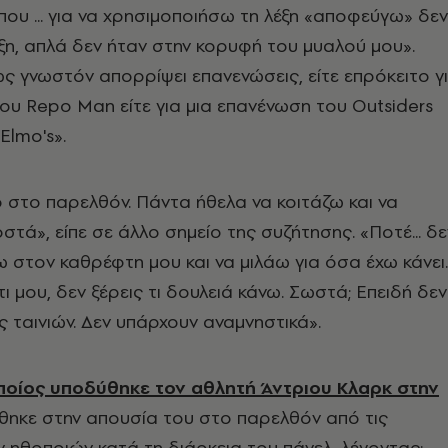
 που ... για να χρησιμοποιήσω τη λέξη «αποφεύγω» δεν
έξη, απλά δεν ήταν στην κορυφή του μυαλού μου».
ως γνωστόν απορρίψει επανενώσεις, είτε επρόκειτο γ
ου Repo Man είτε για μια επανένωση του Outsiders
 Elmo's».
ό στο παρελθόν. Πάντα ήθελα να κοιτάζω και να
ά», είπε σε άλλο σημείο της συζήτησης. «Ποτέ... δε
ω στον καθρέφτη μου και να μιλάω για όσα έχω κάνει.
τι μου, δεν ξέρεις τι δουλειά κάνω. Σωστά; Επειδή δεν
 ταινιών. Δεν υπάρχουν αναμνηστικά».
ποίος υποδύθηκε τον αθλητή Άντριου Κλαρκ στην
ηκε στην απουσία του στο παρελθόν από τις
 ηθοποιών κατά τη διάρκεια του πάνελ, λέγοντας: