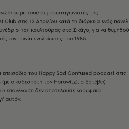
ενώθηκε με τους συμπρωταγωνιστές της
t Club στις 12 Απριλίου κατά τη διάρκεια ενός πάνελ
υνέδριο ποπ κουλτούρας στο Σικάγο, για να θυμηθού
ές την ταινία ενηλικίωσης του 1985.
α επεισόδιο του Happy Sad Confused podcast στις
5 (με οικοδεσπότη τον Horowitz), ο Εστέβεζ
ι η επανένωση δεν αποτελούσε κορυφαία
ι' αυτόν.