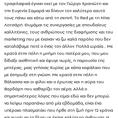
τραγελαφικά έγιναν εκεί με τον Γιώργο Χρανιώτη και
την Ευγενία Σαμαρά να δίνουν τον καλύτερο εαυτό
τους πάνω και κάτω από τη σκηνή. To Red με τη Νίνα
Λοτσάρη. Θυμάμαι τις συνεργασίες με σπουδαίους
καλλιτέχνες, τους ανθρώπους της διαφήμισης και του
marketing που με έκαναν να ζω καλά παρόλο που δεν
καταλάβαμε ποτέ ο ένας τον άλλον. Πολλά ωραία… Με
κρατά στην πόλη η μνήμη του πατέρα μου, που μου
δίδαξε αισθητική και έφυγε νωρίς, η παρουσία της
μητέρας, μιας γνήσιας Κυρίας με κάπα κεφάλαιο που
με έσπρωξε στη γνώση. Με κρατά στην πόλη η
θάλασσα και οι φίλοι και ο έρωτας και η αύρα του
Βαρδάρη που καθαρίζει τον αέρα. Αλλά ο
σημαντικότερος λόγος που είμαι εδώ και δεν μπορώ
να λείψω παραπάνω από μία εβδομάδα, είναι ένα
υπέροχο πλασματάκι που ήρθε στη ζωή πριν 12 χρόνια
και χωρίς να το ξέρει με έκανε καλύτερο άνθρωπο. Η