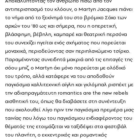
Αποκαλύπτοντας τον άνθρωπο πίσω από τον
αντιπερισπασμό του κλόουν, ο Martyn Jacques πιάνει
το νήμα από το ξεκίνημά του στο βρόμικο Σόχο των
αρχών του ’80 ως και σήμερα, που η οπερετική,
βλάσφημη, βέβηλη, καμπαρέ και θεατρική περσόνα
του συνεχίζει ηγείται ενός σχήματος που πορεύεται
μοναχικά, περιοδεύοντας σαν περιπλανώμενο τσίρκο.
Παραμένοντας συνειδητά μακριά από τις επιταγές της
σόου μπιζ, ο Martyn όχι μόνο πορεύεται με ολόδικό
του τρόπο, αλλά κατάφερε να του αποδοθούν
παγκόσμια καλλιτεχνική αίγλη και γκλόμπαλ ρισπέκτ με
την αδιαπραγμάτευτη romantics are the new rebels
αισθητική του, όπως θα διαβάσετε στη συνέντευξη
που ακολουθεί. Λίγο πριν την παγκόσμια πρεμιέρα μιας
ταινίας που λόγω του παγκόσμιου ενδιαφέροντος του
θέματός της ετοιμάζεται να ταξιδέψει στα φεστιβάλ
του πλανήτη, ο εκκεντρικός και ρομαντικός