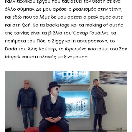
καλλιτεχνικού έργου που ταξιδεύει τον θεατή σε ένα
άλλο σύμπαν. Δε μου αρέσει ο ρεαλισμός στην τέχνη,
και εδώ που τα λέμε δε μου αρέσει ο ρεαλισμός ούτε
και στη ζωή. So τα backstage και τα making of αυτής
της ταινίας είναι τα βιβλία του Όσκαρ Γουάιλντ, τα
ποιήματα του Πόε, ο Ziggy και η αστεροσκονη, το
Dada του Άλις Κούπερ, το ιδρωμένο κοστούμι του Ζακ
Μπρελ και κάτι πλαγιές με ξινόμαυρα.