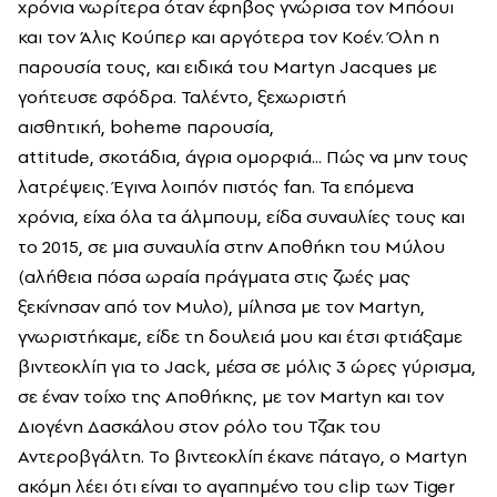
χρόνια νωρίτερα όταν έφηβος γνώρισα τον Μπόουι
και τον Άλις Κούπερ και αργότερα τον Κοέν. Όλη η
παρουσία τους, και ειδικά του Martyn Jacques με
γοήτευσε σφόδρα. Ταλέντο, ξεχωριστή
αισθητική, boheme παρουσία,
attitude, σκοτάδια, άγρια ομορφιά... Πώς να μην τους
λατρέψεις. Έγινα λοιπόν πιστός fan. Τα επόμενα
χρόνια, είχα όλα τα άλμπουμ, είδα συναυλίες τους και
το 2015, σε μια συναυλία στην Αποθήκη του Μύλου
(αλήθεια πόσα ωραία πράγματα στις ζωές μας
ξεκίνησαν από τον Μυλο), μίλησα με τον Martyn,
γνωριστήκαμε, είδε τη δουλειά μου και έτσι φτιάξαμε
βιντεοκλίπ για το Jack, μέσα σε μόλις 3 ώρες γύρισμα,
σε έναν τοίχο της Αποθήκης, με τον Martyn και τον
Διογένη Δασκάλου στον ρόλο του Τζακ του
Αντεροβγάλτη. To βιντεοκλίπ έκανε πάταγο, ο Martyn
ακόμη λέει ότι είναι το αγαπημένο του clip των Tiger