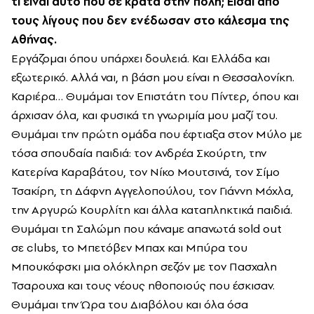
τι είναι αυτό που σε κρατά στην πόλη; Είσαι από
τους λίγους που δεν ενέδωσαν στο κάλεσμα της
Αθήνας.
Εργάζομαι όπου υπάρχει δουλειά. Και Ελλάδα και
εξωτερικό. Αλλά ναι, η βάση μου είναι η Θεσσαλονίκη.
Καριέρα… Θυμάμαι τον Επιστάτη του Πίντερ, όπου και
άρχισαν όλα, και φυσικά τη γνωριμία μου μαζί του.
Θυμάμαι την πρώτη ομάδα που έφτιαξα στον Μύλο με
τόσα σπουδαία παιδιά: τον Ανδρέα Σκούρτη, την
Κατερίνα Καραβάτου, τον Νίκο Μουτσινά, τον Σίμο
Τσακίρη, τη Δάφνη Αγγελοπούλου, τον Γιάννη Μόχλα,
την Αργυρώ Κουρλίτη και άλλα καταπληκτικά παιδιά.
Θυμάμαι τη Σαλώμη που κάναμε απανωτά sold out
σε clubs, το Μπετόβεν Μπαχ και Μπύρα του
Μπουκόφσκι μια ολόκληρη σεζόν με τον Πασχαλη
Τσαρουχα και τους νέους ηθοποιούς που έσκισαν.
Θυμάμαι την Ώρα του Διαβόλου και όλα όσα