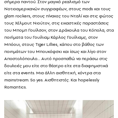
σήμερα παντού. Στον μαγικό ρεαλισμό των
Νοτιοαμερικανών συγγραφέων, στους mods και τους
glam rockers, στους πίνακες του Νταλί και στις φώτος
τους Χέλμουτ Νιούτον, στις εικαστικές παραστάσεις
του Μπομπ Γουίλσον, στον Δράκουλα του Κόπολα, στα
ποιήματα του Γουίλιαμ Κάρλος Γουίλιαμς, στον
Μπόουι, στους Tiger Lillies, κάπου στο βάθος των
ποιημάτων του Μπουκόφσκι και ίσως και λίγο στον
Αποστολόπουλο… Αυτό προσπαθώ να περάσω στις
δουλειές μου είτε στο θέατρο είτε στα διαφημιστικά
είτε στα events. Μια άλλη αισθητική, κόντρα στα
mainstream. So yes. Αισθητιστές. Kαι hopelessly
Romantics.