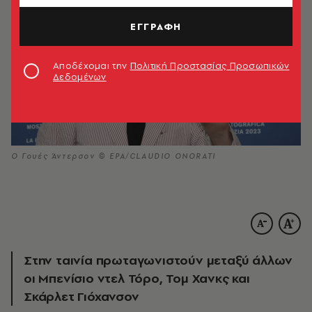
ΕΓΓΡΑΦΗ
Αποδέχομαι την
Πολιτική Προστασίας Προσωπικών
Δεδομένων
Ο Γουές Άντερσον © ΕΡΑ/CLAUDIO ONORATI
Στην ταινία πρωταγωνιστούν μεταξύ άλλων
οι Μπενίσιο ντελ Τόρο, Τομ Χανκς και
Σκάρλετ Γιόχανσον