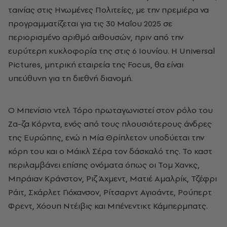
ταινίας στις Ηνωμένες Πολιτείες, με την πρεμιέρα να
προγραμματίζεται για τις 30 Μαΐου 2025 σε
περιορισμένο αριθμό αιθουσών, πριν από την
ευρύτερη κυκλοφορία της στις 6 Ιουνίου. Η Universal
Pictures, μητρική εταιρεία της Focus, θα είναι
υπεύθυνη για τη διεθνή διανομή.
Ο Μπενίσιο ντελ Τόρο πρωταγωνιστεί στον ρόλο του
Ζα-ζα Κόρντα, ενός από τους πλουσιότερους άνδρες
της Ευρώπης, ενώ η Μία Θρίπλετον υποδύεται την
κόρη του και ο Μάικλ Σέρα τον δάσκαλό της. Το καστ
περιλαμβάνει επίσης ονόματα όπως οι Τομ Χανκς,
Μπράιαν Κράνστον, Ριζ Άχμεντ, Ματιέ Αμαλρίκ, Τζέφρι
Ράιτ, Σκάρλετ Γιόχανσον, Ρίτσαρντ Αγιοάντε, Ρούπερτ
Φρεντ, Χόουπ Ντέιβις και Μπένεντικτ Κάμπερμπατς.