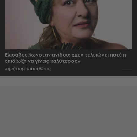
Ελισάβετ Κωνσταντινίδου: «Δεν τελειώνει ποτέ η
επιδίωξη να γίνεις καλύτερος»
Δημήτρης Καραθάνος