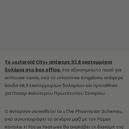
Το «Asteroid City» απέφερε 53,8 εκατομμύρια
δολάρια στο box office
, ένα αξιοσημείωτο ποσό για
arthouse ταινία, ενώ το «Moonrise Kingdom» απέφερε
έσοδα 68,3 εκατομμυρίων δολαρίων και προτάθηκε
για Όσκαρ Καλύτερου Πρωτότυπου Σεναρίου.
Ο Άντερσον σκηνοθετεί το «The Phoenician Scheme»,
ενώ συνυπογράφει το σενάριο μαζί με τον Ρόμαν
Κόπολα. Η Focus Features θα αναλάβει τη διανομή της