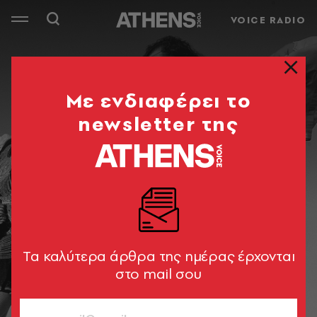
VOICE RADIO
Mε ενδιαφέρει το
newsletter της
Tα καλύτερα άρθρα της ημέρας έρχονται
στο mail σου