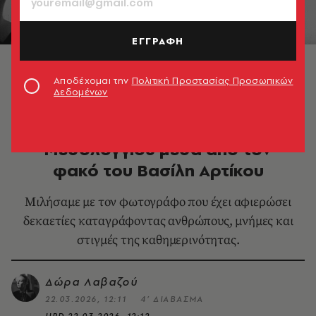
ΕΓΓΡΑΦΗ
© Βασίλης Αρτίκος
Αποδέχομαι την
Πολιτική Προστασίας Προσωπικών
Δεδομένων
ΦΩΤΟΓΡΑΦΙΑ
200 χρόνια από την Έξοδο του
Μεσολογγίου μέσα από τον
φακό του Βασίλη Αρτίκου
Μιλήσαμε με τον φωτογράφο που έχει αφιερώσει
δεκαετίες καταγράφοντας ανθρώπους, μνήμες και
στιγμές της καθημερινότητας.
Δώρα Λαβαζού
22.03.2026, 12:11
4’ ΔΙΑΒΑΣΜΑ
UPD
22.03.2026, 12:12