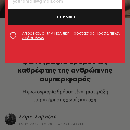
ΕΓΓΡΑΦΗ
© Τάσος Σπετσιέρης
Αποδέχομαι την
Πολιτική Προστασίας Προσωπικών
Δεδομένων
ΦΩΤΟΓΡΑΦΙΑ
Τάσος Σπετσιέρης: Η
φωτογραφία δρόμου ως
καθρέφτης της ανθρώπινης
συμπεριφοράς
Η φωτογραφία δρόμου είναι μια πράξη
παρατήρησης χωρίς κατοχή
Δώρα Λαβαζού
16.11.2025, 14:08
6’ ΔΙΑΒΑΣΜΑ