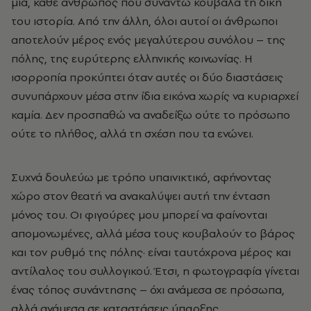
μία, κάθε άνθρωπος που συναντώ κουβαλά τη δική
του ιστορία. Από την άλλη, όλοι αυτοί οι άνθρωποι
αποτελούν μέρος ενός μεγαλύτερου συνόλου – της
πόλης, της ευρύτερης ελληνικής κοινωνίας. Η
ισορροπία προκύπτει όταν αυτές οι δύο διαστάσεις
συνυπάρχουν μέσα στην ίδια εικόνα χωρίς να κυριαρχεί
καμία. Δεν προσπαθώ να αναδείξω ούτε το πρόσωπο
ούτε το πλήθος, αλλά τη σχέση που τα ενώνει.
Συχνά δουλεύω με τρόπο υπαινικτικό, αφήνοντας
χώρο στον θεατή να ανακαλύψει αυτή την ένταση
μόνος του. Οι φιγούρες μου μπορεί να φαίνονται
απομονωμένες, αλλά μέσα τους κουβαλούν το βάρος
και τον ρυθμό της πόλης
·
είναι ταυτόχρονα μέρος και
αντίλαλος του συλλογικού. Έτσι, η φωτογραφία γίνεται
ένας τόπος συνάντησης – όχι ανάμεσα σε πρόσωπα,
αλλά ανάμεσα σε καταστάσεις ύπαρξης.