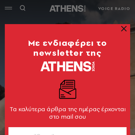
VOICE RADIO
Mε ενδιαφέρει το
newsletter της
Tα καλύτερα άρθρα της ημέρας έρχονται
στο mail σου