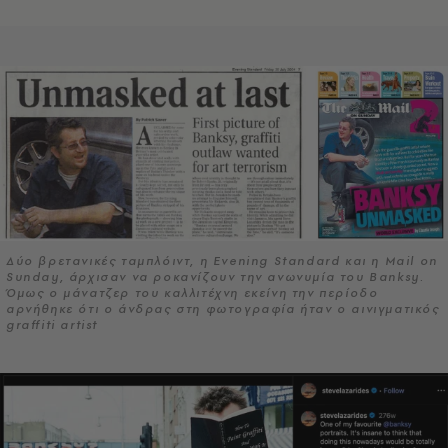
Δύο βρετανικές ταμπλόιντ, η Evening Standard και η Mail on
Sunday, άρχισαν να ροκανίζουν την ανωνυμία του Banksy.
Όμως ο μάνατζερ του καλλιτέχνη εκείνη την περίοδο
αρνήθηκε ότι ο άνδρας στη φωτογραφία ήταν ο αινιγματικός
graffiti artist