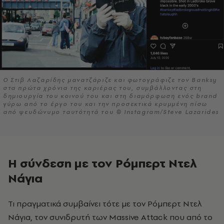
Ο Στιβ Λαζαρίδης μανατζάριζε και φωτογράφιζε τον Banksy
στα πρώτα χρόνια της καριέρας του, συμβάλλοντας στη
δημιουργία του κοινού του και στη διαμόρφωση ενός brand
γύρω από το έργο του και την προσεκτικά κρυμμένη πίσω
από ψευδώνυμο ταυτότητά του © Instagram/Steve Lazarides
Η σύνδεση με τον Ρόμπερτ Ντελ
Νάγια
Τι πραγματικά συμβαίνει τότε με τον Ρόμπερτ Ντελ
Νάγια, τον συνιδρυτή των Massive Attack που από το