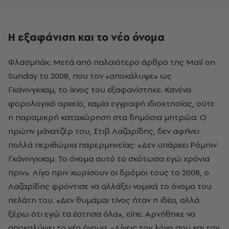
Η εξαφάνιση και το νέο όνομα
Φλασμπάκ: Μετά από παλαιότερο άρθρο της Mail on
Sunday το 2008, που τον «αποκάλυψε» ως
Γκάνινγκχαμ, το ίχνος του εξαφανίστηκε. Κανένα
φορολογικό αρχείο, καμία εγγραφή ιδιοκτησίας, ούτε
η παραμικρή καταχώρηση στα δημόσια μητρώα. Ο
πρώην μάνατζέρ του, Στιβ Λαζαρίδης, δεν αφήνει
πολλά περιθώρια παρερμηνείας: «Δεν υπάρχει Ρόμπιν
Γκάνινγκχαμ. Το όνομα αυτό το σκότωσα εγώ χρόνια
πριν». Λίγο πριν χωρίσουν οι δρόμοι τους το 2008, ο
Λαζαρίδης φρόντισε να αλλάξει νομικά το όνομα του
πελάτη του. «Δεν θυμάμαι τίνος ήταν η ιδέα, αλλά
ξέρω ότι εγώ τα έστησα όλα», είπε. Αρνήθηκε να
αποκαλύψει το νέο όνομα. «Δίνεις τον λόγο σου και τον