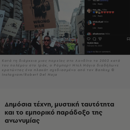
Κατά τη διάρκεια μιας πορείας στο Λονδίνο το 2003 κατά
του πολέμου στο Ιράκ, ο Ρόμπερτ Ντελ Νάγια διαδήλωνε
κρατώντας ένα πλακάτ σχεδιασμένο από τον Banksy ©
Instagram/Robert Del Naja
Δημόσια τέχνη, μυστική ταυτότητα
και το εμπορικό παράδοξο της
ανωνυμίας