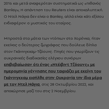
2016 και μετά αναφερόταν συστηματικά ως «πιθανός
Banksy»; Η απάντηση του Reuters είναι αποκαλυπτική.
Ο Ντελ Νάγια δεν είναι ο Banksy, αλλά είναι κάτι εξίσου
ενδιαφέρον: ο μυστικός του εταίρος.
Μπροστά στα μάτια των ντόπιων στο Χορένκα, ήταν
εκείνος ο δεύτερος ζωγράφος που δούλευε δίπλα
στον Γκάνινγκχαμ-Τζόουνς. Πηγές που γνωρίζουν τις
ουκρανικές διαδικασίες ελέγχου συνόρων
επιβεβαίωσαν ότι ένας «Ντέιβιντ Τζόουνς» με
ημερομηνία γέννησης που ταιριάζει με εκείνη του
Γκάνινγκχαμ εισήλθε στην Ουκρανία την ίδια μέρα
με τον Ντελ Νάγια
, στις 28 Οκτωβρίου 2022, και
αποχώρησε μαζί του στις 2 Νοεμβρίου.