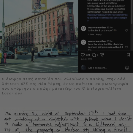
Η διαφημιστική πινακίδα που αλλοίωσε ο Banksy στην οδό
Χάντσον 675 στη Νέα Υόρκη, όπως φαίνεται σε φωτογραφία
που ανάρτησε ο πρώην μάνατζέρ του © Instagram/Steve
Lazarides