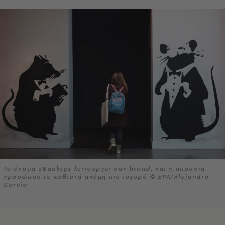
Το όνομα «Banksy» λειτουργεί σαν brand, και η απουσία
προσώπου το καθιστά ακόμη πιο ισχυρό © EPA/Alejandro
Garcia