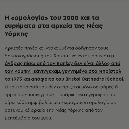
Η «ομολογία» του 2000 και τα
ευρήματα στα αρχεία της Νέας
Υόρκης
Αρκετές πηγές και ντοκουμέντα οδήγησαν τους
δημοσιογράφους του Reuters να εντοπίσουν ότι
ο
άνδρας πίσω από τον Banksy δεν είναι άλλος από
τον Ρόμπιν Γκάνινγκχαμ, γεννημένο στο Μπρίστολ
το 1973 και απόφοιτο του Bristol Cathedral School
.
Η ταυτοποίησή του δεν στηρίζεται μόνο σε φήμες ή
εμμέσους υπαινιγμούς – υπάρχει ένα έγγραφο που
αίρει κάθε αμφιβολία: μια χειρόγραφη ομολογία σε
αστυνομικά αρχεία της Νέας Υόρκης από τον
Σεπτέμβριο του 2000.