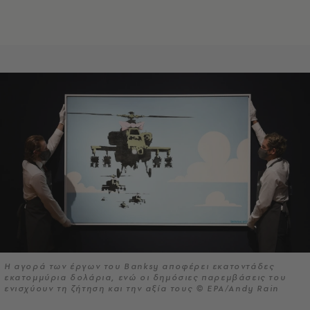
Η αγορά των έργων του Banksy αποφέρει εκατοντάδες
εκατομμύρια δολάρια, ενώ οι δημόσιες παρεμβάσεις του
ενισχύουν τη ζήτηση και την αξία τους © EPA/Andy Rain