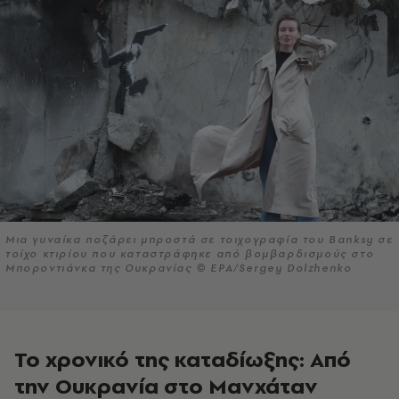
Μια γυναίκα ποζάρει μπροστά σε τοιχογραφία του Banksy σε
τοίχο κτιρίου που καταστράφηκε από βομβαρδισμούς στο
Μποροντιάνκα της Ουκρανίας © EPA/Sergey Dolzhenko
Το χρονικό της καταδίωξης: Από
την Ουκρανία στο Μανχάταν