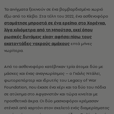
Τα αινίγματα ξεκινούν σε ένα βομβαρδισμένο χωριό
έξω από το Κίεβο. Στα τέλη του 2022, ένα ασθενοφόρο
σταμάτησε μπροστά σε ένα ερείπιο στο Χορένκα,
λίγα χιλιόμετρα από τη Μπούτσα, εκεί όπου
ρωσικές δυνάμεις είχαν αφήσει πίσω τους
εκατοντάδες νεκρούς αμάχους
επτά μήνες
νωρίτερα.
Από το ασθενοφόρο κατέβηκαν τρία άτομα: δύο με
μάσκες και ένας αναγνωρίσιμος – ο Γκάιλς Ντάλεϊ,
φωτορεπόρτερ και ιδρυτής του Legacy of War
Foundation, που έχασε ένα χέρι και τα δύο του πόδια
σε ατύχημα στο Αφγανιστάν και τώρα κινείται με
προσθετικά άκρα. Οι δύο μασκοφόροι κρέμασαν
στένσιλ από χαρτόνι στον σκελετό ενός διαμερίσματος