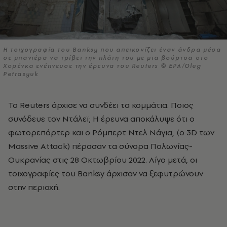
Η τοιχογραφία του Banksy που απεικονίζει έναν άνδρα μέσα
σε μπανιέρα να τρίβει την πλάτη του με μια βούρτσα στο
Χορένκα ενέπνευσε την έρευνα του Reuters © EPA/Oleg
Petrasyuk
Το Reuters άρχισε να συνδέει τα κομμάτια. Ποιος
συνόδευε τον Ντάλεϊ; Η έρευνα αποκάλυψε ότι ο
φωτορεπόρτερ και ο Ρόμπερτ Ντελ Νάγια, (ο 3D των
Massive Attack) πέρασαν τα σύνορα Πολωνίας-
Ουκρανίας στις 28 Οκτωβρίου 2022. Λίγο μετά, οι
τοιχογραφίες του Banksy άρχισαν να ξεφυτρώνουν
στην περιοχή.