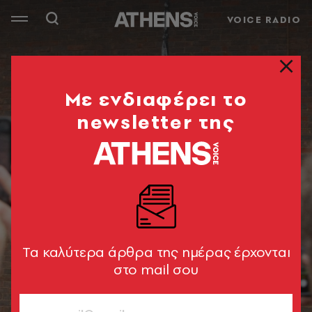
VOICE RADIO
Mε ενδιαφέρει το
newsletter της
Tα καλύτερα άρθρα της ημέρας έρχονται
στο mail σου