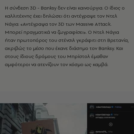
Η σύνδεση 3D - Banksy δεν είναι καινούργια. Ο ίδιος ο
καλλιτέχνης έχει δηλώσει ότι αντέγραψε τον Ντελ
Νάγια: «Αντέγραψα τον 3D των Massive Attack.
Μπορεί πραγματικά να ζωγραφίσει». Ο Ντελ Νάγια
ήταν πρωτοπόρος του στένσιλ γκράφιτι στη Βρετανία,
ακριβώς το μέσο που έκανε διάσημο τον Banksy. Και
στους ίδιους δρόμους του Μπρίστολ έμαθαν
αμφότεροι να ατενίζουν τον κόσμο ως καμβά.