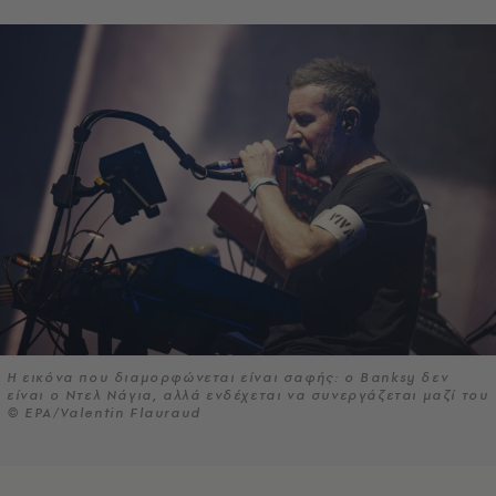
Η εικόνα που διαμορφώνεται είναι σαφής: ο Banksy δεν
είναι ο Ντελ Νάγια, αλλά ενδέχεται να συνεργάζεται μαζί του
© EPA/Valentin Flauraud