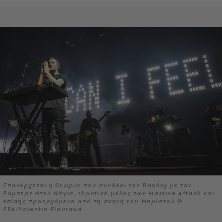
Επανέρχεται η θεωρία που συνδέει τον Banksy με τον
Ρόμπερτ Ντελ Νάγια, ιδρυτικό μέλος των Massive Attack και
επίσης προερχόμενο από τη σκηνή του Μπρίστολ ©
EPA/Valentin Flauraud