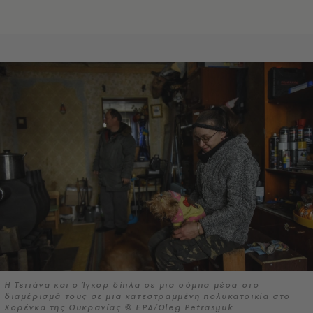
Η Τετιάνα και ο Ίγκορ δίπλα σε μια σόμπα μέσα στο
διαμέρισμά τους σε μια κατεστραμμένη πολυκατοικία στο
Χορένκα της Ουκρανίας © EPA/Oleg Petrasyuk