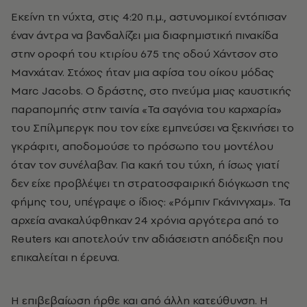
Εκείνη τη νύχτα, στις 4:20 π.μ., αστυνομικοί εντόπισαν
έναν άντρα να βανδαλίζει μια διαφημιστική πινακίδα
στην οροφή του κτιρίου 675 της οδού Χάντσον στο
Μανχάταν. Στόχος ήταν μια αφίσα του οίκου μόδας
Marc Jacobs. Ο δράστης, στo πνεύμα μιας καυστικής
παραπομπής στην ταινία «Τα σαγόνια του καρχαρία»
του Σπίλμπεργκ που τον είχε εμπνεύσει να ξεκινήσει το
γκράφιτι, αποδομούσε το πρόσωπο του μοντέλου
όταν τον συνέλαβαν. Για κακή του τύχη, ή ίσως γιατί
δεν είχε προβλέψει τη στρατοσφαιρική διόγκωση της
φήμης του, υπέγραψε ο ίδιος: «Ρόμπιν Γκάνινγχαμ». Τα
αρχεία ανακαλύφθηκαν 24 χρόνια αργότερα από το
Reuters και αποτελούν την αδιάσειστη απόδειξη που
επικαλείται η έρευνα.
Η επιβεβαίωση ήρθε και από άλλη κατεύθυνση. Η