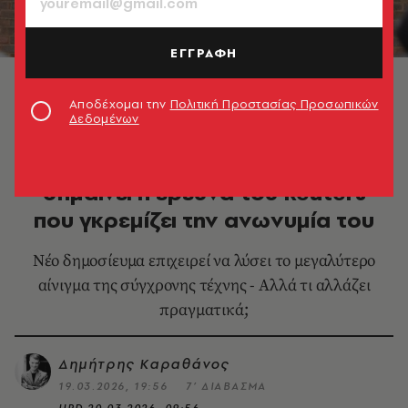
ΕΓΓΡΑΦΗ
Το Reuters ανοίγει ξανά τον φάκελο Banksy,
επιχειρώντας να λύσει το μεγαλύτερο αίνιγμα της
Αποδέχομαι την
Πολιτική Προστασίας Προσωπικών
σύγχρονης τέχνης © EPA/Joshua Bratt
Δεδομένων
ΕΙΚΑΣΤΙΚΑ
Ο Banksy χωρίς μάσκα: Τι
σημαίνει η έρευνα του Reuters
που γκρεμίζει την ανωνυμία του
Νέο δημοσίευμα επιχειρεί να λύσει το μεγαλύτερο
αίνιγμα της σύγχρονης τέχνης - Αλλά τι αλλάζει
πραγματικά;
Δημήτρης Καραθάνος
19.03.2026, 19:56
7’ ΔΙΑΒΑΣΜΑ
UPD
20.03.2026, 09:56