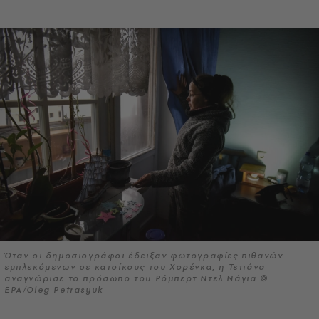
Όταν οι δημοσιογράφοι έδειξαν φωτογραφίες πιθανών
εμπλεκόμενων σε κατοίκους του Χορένκα, η Τετιάνα
αναγνώρισε το πρόσωπο του Ρόμπερτ Ντελ Νάγια ©
EPA/Oleg Petrasyuk