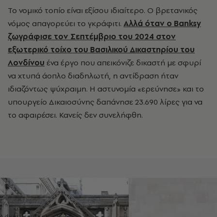
Το νομικό τοπίο είναι εξίσου ιδιαίτερο. Ο βρετανικός
νόμος απαγορεύει το γκράφιτι.
Αλλά όταν ο Banksy
ζωγράφισε τον Σεπτέμβριο του 2024 στον
εξωτερικό τοίχο του Βασιλικού Δικαστηρίου του
Λονδίνου
ένα έργο που απεικόνιζε δικαστή με σφυρί
να χτυπά άοπλο διαδηλωτή, η αντίδραση ήταν
ιδιαζόντως ψύχραιμη. Η αστυνομία «ερεύνησε» και το
υπουργείο Δικαιοσύνης δαπάνησε 23.690 λίρες για να
το αφαιρέσει. Κανείς δεν συνελήφθη.