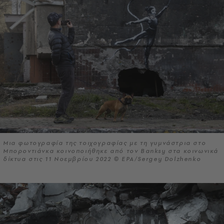
Μια φωτογραφία της τοιχογραφίας με τη γυμνάστρια στο
Μποροντιάνκα κοινοποιήθηκε από τον Banksy στα κοινωνικά
δίκτυα στις 11 Νοεμβρίου 2022 © EPA/Sergey Dolzhenko