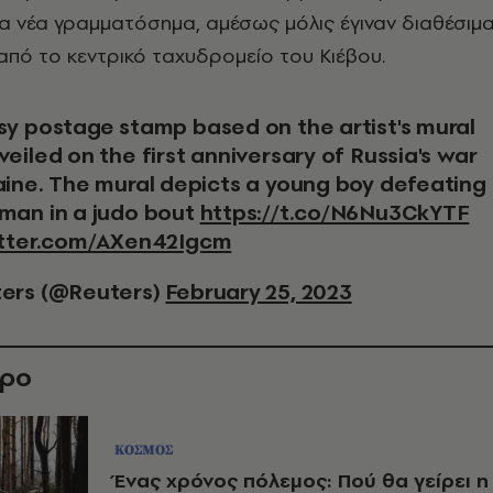
α νέα γραμματόσημα, αμέσως μόλις έγιναν διαθέσιμ
πό το κεντρικό ταχυδρομείο του Κιέβου.
eiled on the first anniversary of Russia's war
aine. The mural depicts a young boy defeating
man in a judo bout
https://t.co/N6Nu3CkYTF
itter.com/AXen42Igcm
ers (@Reuters)
February 25, 2023
θρο
ΚΟΣΜΟΣ
Ένας χρόνος πόλεμος: Πού θα γείρει η