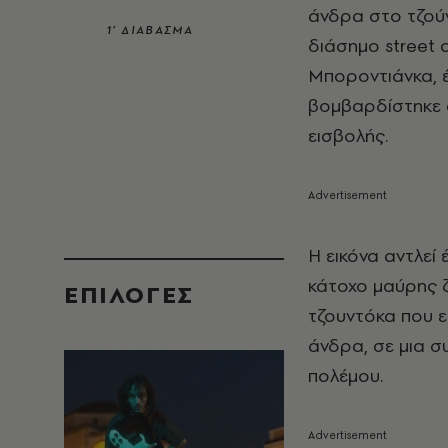
άνδρα στο τζού
1’ ΔΙΑΒΑΣΜΑ
διάσημο street 
Μποροντιάνκα, 
βομβαρδίστηκε 
εισβολής.
Η εικόνα αντλεί
κάτοχο μαύρης ζ
EΠΙΛΟΓΈΣ
τζουντόκα που 
άνδρα, σε μια 
πολέμου.