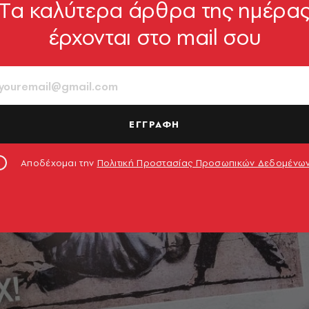
Tα καλύτερα άρθρα της ημέρα
έρχονται στο mail σου
ΕΓΓΡΑΦΗ
Αποδέχομαι την
Πολιτική Προστασίας Προσωπικών Δεδομένω