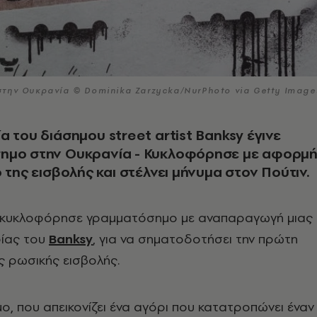
την Ουκρανία © Dominika Zarzycka/NurPhoto via Getty Image
α του διάσημου street artist Banksy έγινε
ημο στην Ουκρανία - Κυκλοφόρησε με αφορμ
ο της εισβολής και στέλνει μήνυμα στον Πούτιν.
 κυκλοφόρησε γραμματόσημο με αναπαραγωγή μιας
ίας του
Banksy
, για να σηματοδοτήσει την πρώτη
ς ρωσικής εισβολής.
, που απεικονίζει ένα αγόρι που κατατροπώνει έναν