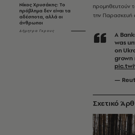
Νίκος Χρυσάκης: Το
προμηθευτούν τ
πρόβλημα δεν είναι τα
την Παρασκευή α
αδέσποτα, αλλά οι
άνθρωποι
Δήμητρα Γκρους
A Banksy postage stamp based on the artist's mural
was unv
on Ukr
grown 
pic.tw
— Reut
Σχετικό Άρ