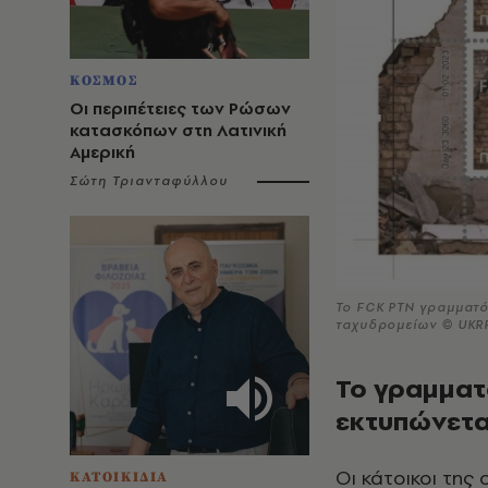
ΚΟΣΜΟΣ
Οι περιπέτειες των Ρώσων
κατασκόπων στη Λατινική
Αμερική
Σώτη Τριανταφύλλου
Το FCK PTN γραμματό
ταχυδρομείων © UKR
Το γραμματ
εκτυπώνεται
Οι κάτοικοι της
ΚΑΤΟΙΚΙΔΙΑ