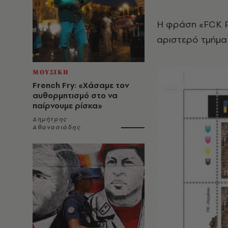
Η φράση «FCK P
αριστερό τμήμα
ΜΟΥΣΙΚΗ
French Fry: «Χάσαμε τον
αυθορμητισμό στο να
παίρνουμε ρίσκα»
Δημήτρης
Αθανασιάδης