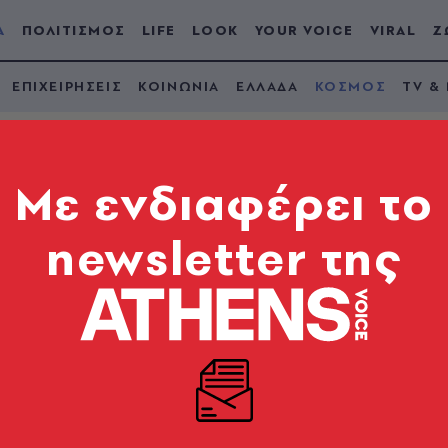
Α
ΠΟΛΙΤΙΣΜΟΣ
LIFE
LOOK
YOUR VOICE
VIRAL
Ζ
ΕΠΙΧΕΙΡΗΣΕΙΣ
ΚΟΙΝΩΝΙΑ
ΕΛΛΑΔΑ
ΚΟΣΜΟΣ
TV &
Mε ενδιαφέρει το
newsletter της
Banksy έγινε
την Ουκρανία
ίον Γολιάθ» επετειακή κυκλοφορία