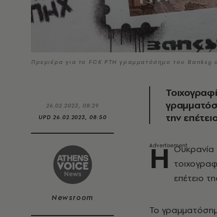
Πρεμιέρα για το FCK PTN γραμματόσημο του Banksy σ
Τοιχογραφί
γραμματόσ
26.02.2023, 08:29
την επέτει
UPD
26.02.2023, 08:50
Η
Ουκρανία
τοιχογραφ
επέτειο τη
Newsroom
Το γραμματόσημο