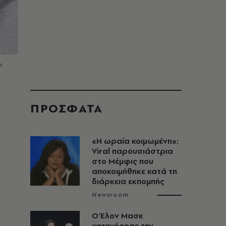
s
ΠΡΟΣΦΑΤΑ
ή
«H ωραία κοιμωμένη»:
Viral παρουσιάστρια
στο Μέμφις που
αποκοιμήθηκε κατά τη
διάρκεια εκπομπής
Newsroom
Ο Έλον Μασκ
κατηγόρησε την