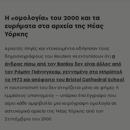
Η «ομολογία» του 2000 και τα
ευρήματα στα αρχεία της Νέας
Υόρκης
Αρκετές πηγές και ντοκουμέντα οδήγησαν τους
δημοσιογράφους του Reuters να εντοπίσουν ότι
ο
άνδρας πίσω από τον Banksy δεν είναι άλλος από
τον Ρόμπιν Γκάνινγκχαμ, γεννημένο στο Μπρίστολ
το 1973 και απόφοιτο του Bristol Cathedral School
.
Η ταυτοποίησή του δεν στηρίζεται μόνο σε φήμες ή
εμμέσους υπαινιγμούς – υπάρχει ένα έγγραφο που
αίρει κάθε αμφιβολία: μια χειρόγραφη ομολογία σε
αστυνομικά αρχεία της Νέας Υόρκης από τον
Σεπτέμβριο του 2000.