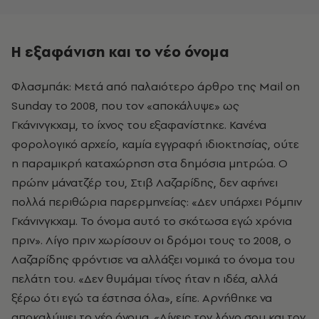
Η εξαφάνιση και το νέο όνομα
Φλασμπάκ: Μετά από παλαιότερο άρθρο της Mail on
Sunday το 2008, που τον «αποκάλυψε» ως
Γκάνινγκχαμ, το ίχνος του εξαφανίστηκε. Κανένα
φορολογικό αρχείο, καμία εγγραφή ιδιοκτησίας, ούτε
η παραμικρή καταχώρηση στα δημόσια μητρώα. Ο
πρώην μάνατζέρ του, Στιβ Λαζαρίδης, δεν αφήνει
πολλά περιθώρια παρερμηνείας: «Δεν υπάρχει Ρόμπιν
Γκάνινγκχαμ. Το όνομα αυτό το σκότωσα εγώ χρόνια
πριν». Λίγο πριν χωρίσουν οι δρόμοι τους το 2008, ο
Λαζαρίδης φρόντισε να αλλάξει νομικά το όνομα του
πελάτη του. «Δεν θυμάμαι τίνος ήταν η ιδέα, αλλά
ξέρω ότι εγώ τα έστησα όλα», είπε. Αρνήθηκε να
αποκαλύψει το νέο όνομα. «Δίνεις τον λόγο σου και τον