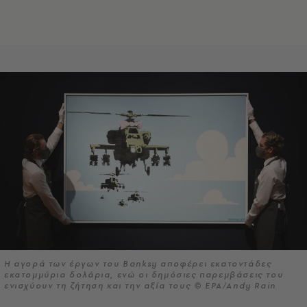
Η αγορά των έργων του Banksy αποφέρει εκατοντάδες
εκατομμύρια δολάρια, ενώ οι δημόσιες παρεμβάσεις του
ενισχύουν τη ζήτηση και την αξία τους © EPA/Andy Rain