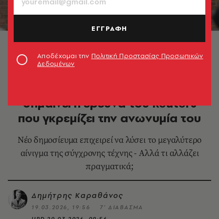
ΕΓΓΡΑΦΗ
Το Reuters ανοίγει ξανά τον φάκελο Banksy,
επιχειρώντας να λύσει το μεγαλύτερο αίνιγμα της
Αποδέχομαι την
Πολιτική Προστασίας Προσωπικών
σύγχρονης τέχνης © EPA/Joshua Bratt
Δεδομένων
ΕΙΚΑΣΤΙΚΑ
Ο Banksy χωρίς μάσκα: Τι
σημαίνει η έρευνα του Reuters
που γκρεμίζει την ανωνυμία του
Νέο δημοσίευμα επιχειρεί να λύσει το μεγαλύτερο
αίνιγμα της σύγχρονης τέχνης - Αλλά τι αλλάζει
πραγματικά;
Δημήτρης Καραθάνος
19.03.2026, 19:56
7’ ΔΙΑΒΑΣΜΑ
UPD
20.03.2026, 09:56