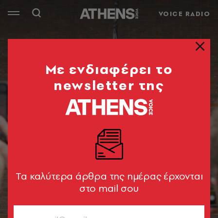
VOICE RADIO
Mε ενδιαφέρει το
newsletter της
Tα καλύτερα άρθρα της ημέρας έρχονται
στο mail σου