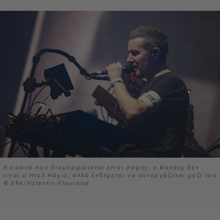
Η εικόνα που διαμορφώνεται είναι σαφής: ο Banksy δεν
είναι ο Ντελ Νάγια, αλλά ενδέχεται να συνεργάζεται μαζί του
© EPA/Valentin Flauraud