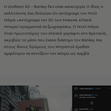
Η σύνδεση 3D - Banksy δεν είναι καινούργια. Ο ίδιος ο
καλλιτέχνης έχει δηλώσει ότι αντέγραψε τον Ντελ
Νάγια: «Αντέγραψα τον 3D των Massive Attack.
Μπορεί πραγματικά να ζωγραφίσει». Ο Ντελ Νάγια
ήταν πρωτοπόρος του στένσιλ γκράφιτι στη Βρετανία,
ακριβώς το μέσο που έκανε διάσημο τον Banksy. Και
στους ίδιους δρόμους του Μπρίστολ έμαθαν
αμφότεροι να ατενίζουν τον κόσμο ως καμβά.