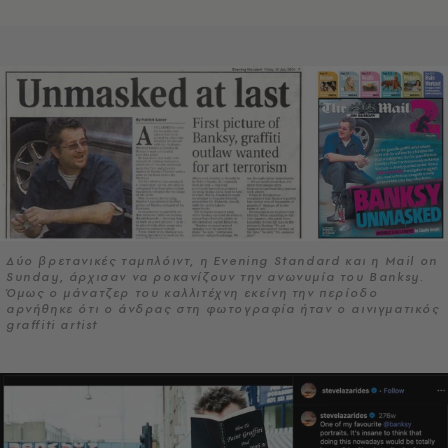
Δύο βρετανικές ταμπλόιντ, η Evening Standard και η Mail on
Sunday, άρχισαν να ροκανίζουν την ανωνυμία του Banksy.
Όμως ο μάνατζερ του καλλιτέχνη εκείνη την περίοδο
αρνήθηκε ότι ο άνδρας στη φωτογραφία ήταν ο αινιγματικός
graffiti artist