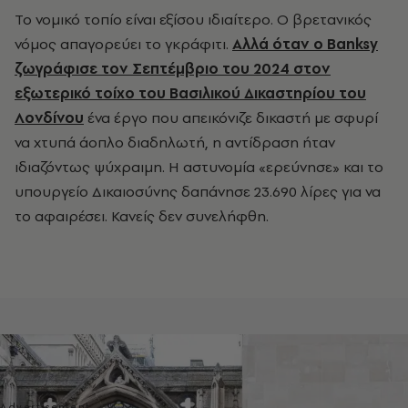
Το νομικό τοπίο είναι εξίσου ιδιαίτερο. Ο βρετανικός
νόμος απαγορεύει το γκράφιτι.
Αλλά όταν ο Banksy
ζωγράφισε τον Σεπτέμβριο του 2024 στον
εξωτερικό τοίχο του Βασιλικού Δικαστηρίου του
Λονδίνου
ένα έργο που απεικόνιζε δικαστή με σφυρί
να χτυπά άοπλο διαδηλωτή, η αντίδραση ήταν
ιδιαζόντως ψύχραιμη. Η αστυνομία «ερεύνησε» και το
υπουργείο Δικαιοσύνης δαπάνησε 23.690 λίρες για να
το αφαιρέσει. Κανείς δεν συνελήφθη.