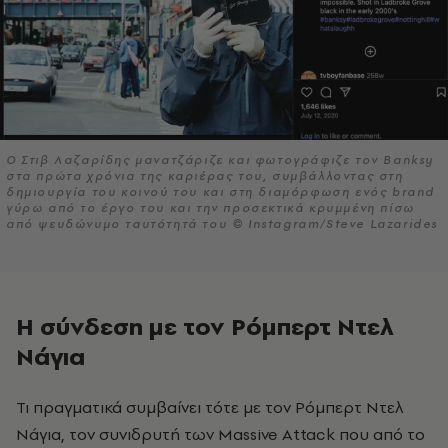
Ο Στιβ Λαζαρίδης μανατζάριζε και φωτογράφιζε τον Banksy
στα πρώτα χρόνια της καριέρας του, συμβάλλοντας στη
δημιουργία του κοινού του και στη διαμόρφωση ενός brand
γύρω από το έργο του και την προσεκτικά κρυμμένη πίσω
από ψευδώνυμο ταυτότητά του © Instagram/Steve Lazarides
Η σύνδεση με τον Ρόμπερτ Ντελ
Νάγια
Τι πραγματικά συμβαίνει τότε με τον Ρόμπερτ Ντελ
Νάγια, τον συνιδρυτή των Massive Attack που από το