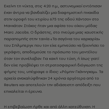
Εκείνη τη νύχτα, στις 4:20 π.μ., αστυνομικοί εντόπισαν
έναν άντρα να βανδαλίζει μια διαφημιστική πινακίδα
στην οροφή του κτιρίου 675 της οδού Χάντσον στο
Μανχάταν. Στόχος ήταν μια αφίσα του οίκου μόδας
Marc Jacobs. Ο δράστης, στo πνεύμα μιας καυστικής
παραπομπής στην ταινία «Τα σαγόνια του καρχαρία»
του Σπίλμπεργκ που τον είχε εμπνεύσει να ξεκινήσει το
γκράφιτι, αποδομούσε το πρόσωπο του μοντέλου
όταν τον συνέλαβαν. Για κακή του τύχη, ή ίσως γιατί
δεν είχε προβλέψει τη στρατοσφαιρική διόγκωση της
φήμης του, υπέγραψε ο ίδιος: «Ρόμπιν Γκάνινγχαμ». Τα
αρχεία ανακαλύφθηκαν 24 χρόνια αργότερα από το
Reuters και αποτελούν την αδιάσειστη απόδειξη που
επικαλείται η έρευνα.
Η επιβεβαίωση ήρθε και από άλλη κατεύθυνση. Η