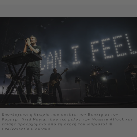
Επανέρχεται η θεωρία που συνδέει τον Banksy με τον
Ρόμπερτ Ντελ Νάγια, ιδρυτικό μέλος των Massive Attack και
επίσης προερχόμενο από τη σκηνή του Μπρίστολ ©
EPA/Valentin Flauraud