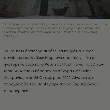
Η τοιχογραφία του Banksy που απεικονίζει έναν άνδρα μέσα
σε μπανιέρα να τρίβει την πλάτη του με μια βούρτσα στο
Χορένκα ενέπνευσε την έρευνα του Reuters © EPA/Oleg
Petrasyuk
Το Reuters άρχισε να συνδέει τα κομμάτια. Ποιος
συνόδευε τον Ντάλεϊ; Η έρευνα αποκάλυψε ότι ο
φωτορεπόρτερ και ο Ρόμπερτ Ντελ Νάγια, (ο 3D των
Massive Attack) πέρασαν τα σύνορα Πολωνίας-
Ουκρανίας στις 28 Οκτωβρίου 2022. Λίγο μετά, οι
τοιχογραφίες του Banksy άρχισαν να ξεφυτρώνουν
στην περιοχή.