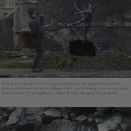
Μια φωτογραφία της τοιχογραφίας με τη γυμνάστρια στο
Μποροντιάνκα κοινοποιήθηκε από τον Banksy στα κοινωνικά
δίκτυα στις 11 Νοεμβρίου 2022 © EPA/Sergey Dolzhenko