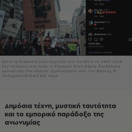
Κατά τη διάρκεια μιας πορείας στο Λονδίνο το 2003 κατά
του πολέμου στο Ιράκ, ο Ρόμπερτ Ντελ Νάγια διαδήλωνε
κρατώντας ένα πλακάτ σχεδιασμένο από τον Banksy ©
Instagram/Robert Del Naja
Δημόσια τέχνη, μυστική ταυτότητα
και το εμπορικό παράδοξο της
ανωνυμίας