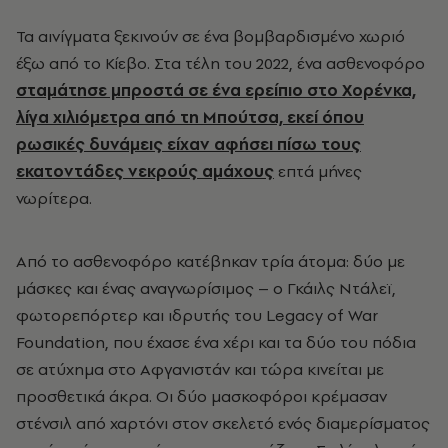
Τα αινίγματα ξεκινούν σε ένα βομβαρδισμένο χωριό
έξω από το Κίεβο. Στα τέλη του 2022, ένα ασθενοφόρο
σταμάτησε μπροστά σε ένα ερείπιο στο Χορένκα,
λίγα χιλιόμετρα από τη Μπούτσα, εκεί όπου
ρωσικές δυνάμεις είχαν αφήσει πίσω τους
εκατοντάδες νεκρούς αμάχους
επτά μήνες
νωρίτερα.
Από το ασθενοφόρο κατέβηκαν τρία άτομα: δύο με
μάσκες και ένας αναγνωρίσιμος – ο Γκάιλς Ντάλεϊ,
φωτορεπόρτερ και ιδρυτής του Legacy of War
Foundation, που έχασε ένα χέρι και τα δύο του πόδια
σε ατύχημα στο Αφγανιστάν και τώρα κινείται με
προσθετικά άκρα. Οι δύο μασκοφόροι κρέμασαν
στένσιλ από χαρτόνι στον σκελετό ενός διαμερίσματος