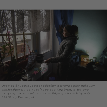
Όταν οι δημοσιογράφοι έδειξαν φωτογραφίες πιθανών
εμπλεκόμενων σε κατοίκους του Χορένκα, η Τετιάνα
αναγνώρισε το πρόσωπο του Ρόμπερτ Ντελ Νάγια ©
EPA/Oleg Petrasyuk