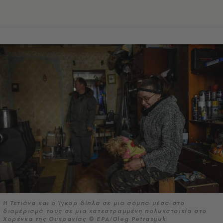
Η Τετιάνα και ο Ίγκορ δίπλα σε μια σόμπα μέσα στο
διαμέρισμά τους σε μια κατεστραμμένη πολυκατοικία στο
Χορένκα της Ουκρανίας © EPA/Oleg Petrasyuk