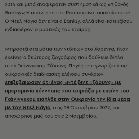
2016 και μετά αναφερόταν συστηματικά ως «πιθανός
Banksy»; Η απάντηση του Reuters είναι αποκαλυπτική.
Ο Ντελ Νάγια δεν είναι ο Banksy, αλλά είναι κάτι εξίσου
ενδιαφέρον: ο μυστικός του εταίρος.
Μπροστά στα μάτια των ντόπιων στο Χορένκα, ήταν
εκείνος ο δεύτερος ζωγράφος που δούλευε δίπλα
στον Γκάνινγκχαμ-Τζόουνς. Πηγές που γνωρίζουν τις
ουκρανικές διαδικασίες ελέγχου συνόρων
επιβεβαίωσαν ότι ένας «Ντέιβιντ Τζόουνς» με
ημερομηνία γέννησης που ταιριάζει με εκείνη του
Γκάνινγκχαμ εισήλθε στην Ουκρανία την ίδια μέρα
με τον Ντελ Νάγια
, στις 28 Οκτωβρίου 2022, και
αποχώρησε μαζί του στις 2 Νοεμβρίου.