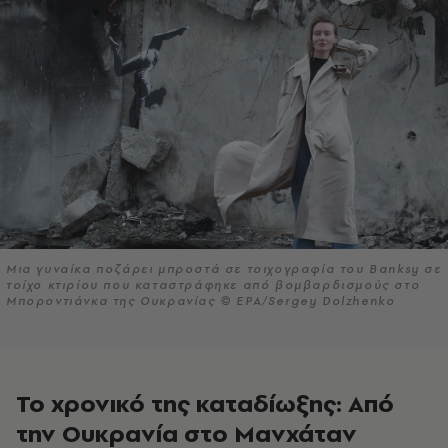
Μια γυναίκα ποζάρει μπροστά σε τοιχογραφία του Banksy σε
τοίχο κτιρίου που καταστράφηκε από βομβαρδισμούς στο
Μποροντιάνκα της Ουκρανίας © EPA/Sergey Dolzhenko
Το χρονικό της καταδίωξης: Από
την Ουκρανία στο Μανχάταν