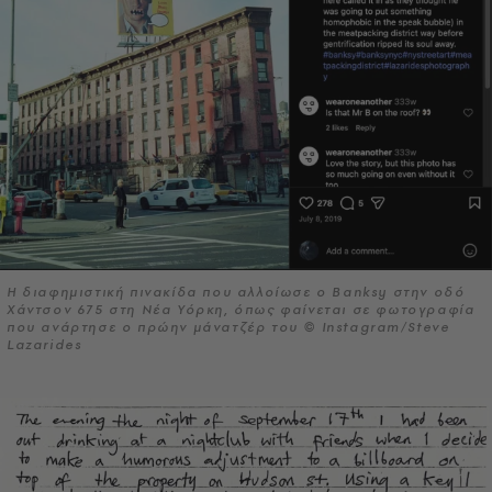
Η διαφημιστική πινακίδα που αλλοίωσε ο Banksy στην οδό
Χάντσον 675 στη Νέα Υόρκη, όπως φαίνεται σε φωτογραφία
που ανάρτησε ο πρώην μάνατζέρ του © Instagram/Steve
Lazarides