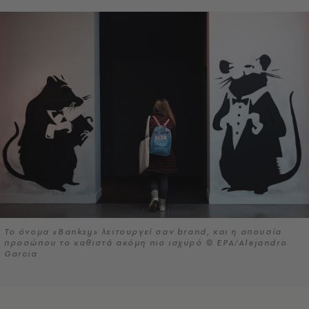
Το όνομα «Banksy» λειτουργεί σαν brand, και η απουσία
προσώπου το καθιστά ακόμη πιο ισχυρό © EPA/Alejandro
Garcia