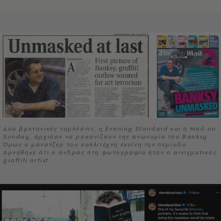
Δύο βρετανικές ταμπλόιντ, η Evening Standard και η Mail on
Sunday, άρχισαν να ροκανίζουν την ανωνυμία του Banksy.
Όμως ο μάνατζερ του καλλιτέχνη εκείνη την περίοδο
αρνήθηκε ότι ο άνδρας στη φωτογραφία ήταν ο αινιγματικός
graffiti artist