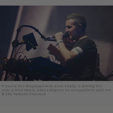
Η εικόνα που διαμορφώνεται είναι σαφής: ο Banksy δεν
είναι ο Ντελ Νάγια, αλλά ενδέχεται να συνεργάζεται μαζί του
© EPA/Valentin Flauraud