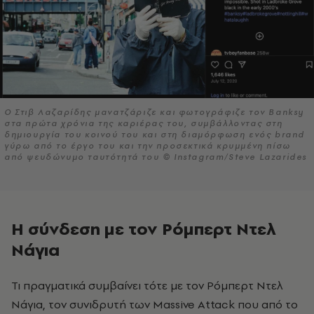
Ο Στιβ Λαζαρίδης μανατζάριζε και φωτογράφιζε τον Banksy
στα πρώτα χρόνια της καριέρας του, συμβάλλοντας στη
δημιουργία του κοινού του και στη διαμόρφωση ενός brand
γύρω από το έργο του και την προσεκτικά κρυμμένη πίσω
από ψευδώνυμο ταυτότητά του © Instagram/Steve Lazarides
Η σύνδεση με τον Ρόμπερτ Ντελ
Νάγια
Τι πραγματικά συμβαίνει τότε με τον Ρόμπερτ Ντελ
Νάγια, τον συνιδρυτή των Massive Attack που από το