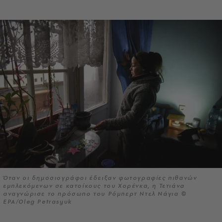
Όταν οι δημοσιογράφοι έδειξαν φωτογραφίες πιθανών
εμπλεκόμενων σε κατοίκους του Χορένκα, η Τετιάνα
αναγνώρισε το πρόσωπο του Ρόμπερτ Ντελ Νάγια ©
EPA/Oleg Petrasyuk