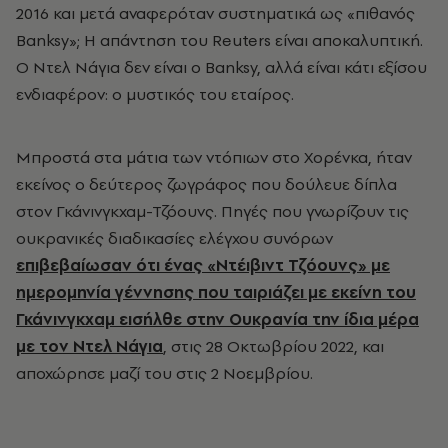
2016 και μετά αναφερόταν συστηματικά ως «πιθανός
Banksy»; Η απάντηση του Reuters είναι αποκαλυπτική.
Ο Ντελ Νάγια δεν είναι ο Banksy, αλλά είναι κάτι εξίσου
ενδιαφέρον: ο μυστικός του εταίρος.
Μπροστά στα μάτια των ντόπιων στο Χορένκα, ήταν
εκείνος ο δεύτερος ζωγράφος που δούλευε δίπλα
στον Γκάνινγκχαμ-Τζόουνς. Πηγές που γνωρίζουν τις
ουκρανικές διαδικασίες ελέγχου συνόρων
επιβεβαίωσαν ότι ένας «Ντέιβιντ Τζόουνς» με
ημερομηνία γέννησης που ταιριάζει με εκείνη του
Γκάνινγκχαμ εισήλθε στην Ουκρανία την ίδια μέρα
με τον Ντελ Νάγια
, στις 28 Οκτωβρίου 2022, και
αποχώρησε μαζί του στις 2 Νοεμβρίου.