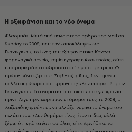
Η εξαφάνιση και το νέο όνομα
Φλασμπάκ: Μετά από παλαιότερο άρθρο της Mail on
Sunday το 2008, που τον «αποκάλυψε» ως
Γκάνινγκχαμ, το ίχνος του εξαφανίστηκε. Κανένα
φορολογικό αρχείο, καμία εγγραφή ιδιοκτησίας, ούτε
η παραμικρή καταχώρηση στα δημόσια μητρώα. Ο
πρώην μάνατζέρ του, Στιβ Λαζαρίδης, δεν αφήνει
πολλά περιθώρια παρερμηνείας: «Δεν υπάρχει Ρόμπιν
Γκάνινγκχαμ. Το όνομα αυτό το σκότωσα εγώ χρόνια
πριν». Λίγο πριν χωρίσουν οι δρόμοι τους το 2008, ο
Λαζαρίδης φρόντισε να αλλάξει νομικά το όνομα του
πελάτη του. «Δεν θυμάμαι τίνος ήταν η ιδέα, αλλά
ξέρω ότι εγώ τα έστησα όλα», είπε. Αρνήθηκε να
αποκαλύψει το νέο όνομα. «Δίνεις τον λόγο σου και τον