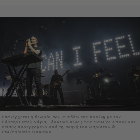
Επανέρχεται η θεωρία που συνδέει τον Banksy με τον
Ρόμπερτ Ντελ Νάγια, ιδρυτικό μέλος των Massive Attack και
επίσης προερχόμενο από τη σκηνή του Μπρίστολ ©
EPA/Valentin Flauraud