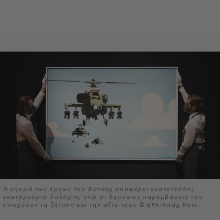
Η αγορά των έργων του Banksy αποφέρει εκατοντάδες
εκατομμύρια δολάρια, ενώ οι δημόσιες παρεμβάσεις του
ενισχύουν τη ζήτηση και την αξία τους © EPA/Andy Rain