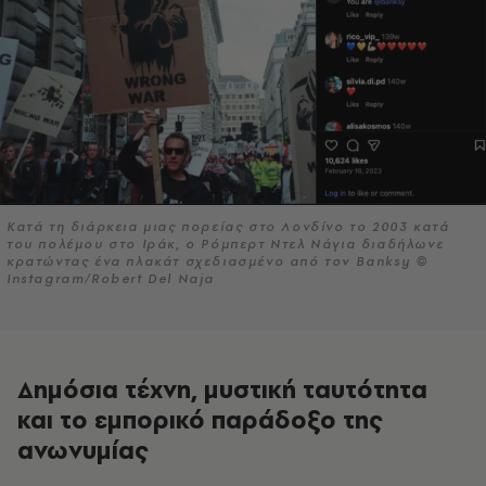
Κατά τη διάρκεια μιας πορείας στο Λονδίνο το 2003 κατά
του πολέμου στο Ιράκ, ο Ρόμπερτ Ντελ Νάγια διαδήλωνε
κρατώντας ένα πλακάτ σχεδιασμένο από τον Banksy ©
Instagram/Robert Del Naja
Δημόσια τέχνη, μυστική ταυτότητα
και το εμπορικό παράδοξο της
ανωνυμίας