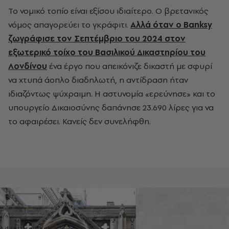
Το νομικό τοπίο είναι εξίσου ιδιαίτερο. Ο βρετανικός
νόμος απαγορεύει το γκράφιτι.
Αλλά όταν ο Banksy
ζωγράφισε τον Σεπτέμβριο του 2024 στον
εξωτερικό τοίχο του Βασιλικού Δικαστηρίου του
Λονδίνου
ένα έργο που απεικόνιζε δικαστή με σφυρί
να χτυπά άοπλο διαδηλωτή, η αντίδραση ήταν
ιδιαζόντως ψύχραιμη. Η αστυνομία «ερεύνησε» και το
υπουργείο Δικαιοσύνης δαπάνησε 23.690 λίρες για να
το αφαιρέσει. Κανείς δεν συνελήφθη.