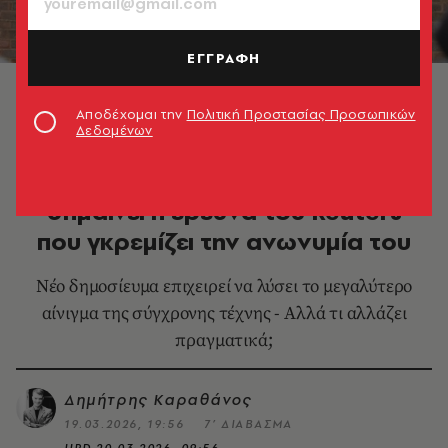
ΕΓΓΡΑΦΗ
Το Reuters ανοίγει ξανά τον φάκελο Banksy,
επιχειρώντας να λύσει το μεγαλύτερο αίνιγμα της
Αποδέχομαι την
Πολιτική Προστασίας Προσωπικών
σύγχρονης τέχνης © EPA/Joshua Bratt
Δεδομένων
ΕΙΚΑΣΤΙΚΑ
Ο Banksy χωρίς μάσκα: Τι
σημαίνει η έρευνα του Reuters
που γκρεμίζει την ανωνυμία του
Νέο δημοσίευμα επιχειρεί να λύσει το μεγαλύτερο
αίνιγμα της σύγχρονης τέχνης - Αλλά τι αλλάζει
πραγματικά;
Δημήτρης Καραθάνος
19.03.2026, 19:56
7’ ΔΙΑΒΑΣΜΑ
UPD
20.03.2026, 09:56