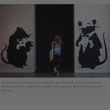
Το όνομα «Banksy» λειτουργεί σαν brand, και η απουσία
προσώπου το καθιστά ακόμη πιο ισχυρό © EPA/Alejandro
Garcia