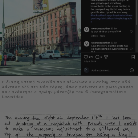
Η διαφημιστική πινακίδα που αλλοίωσε ο Banksy στην οδό
Χάντσον 675 στη Νέα Υόρκη, όπως φαίνεται σε φωτογραφία
που ανάρτησε ο πρώην μάνατζέρ του © Instagram/Steve
Lazarides