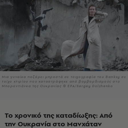
Μια γυναίκα ποζάρει μπροστά σε τοιχογραφία του Banksy σε
τοίχο κτιρίου που καταστράφηκε από βομβαρδισμούς στο
Μποροντιάνκα της Ουκρανίας © EPA/Sergey Dolzhenko
Το χρονικό της καταδίωξης: Από
την Ουκρανία στο Μανχάταν