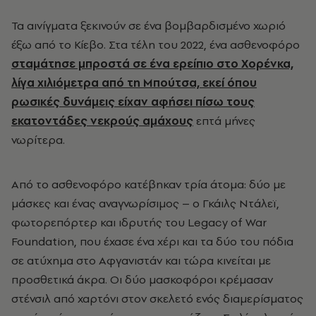
Τα αινίγματα ξεκινούν σε ένα βομβαρδισμένο χωριό
έξω από το Κίεβο. Στα τέλη του 2022, ένα ασθενοφόρο
σταμάτησε μπροστά σε ένα ερείπιο στο Χορένκα,
λίγα χιλιόμετρα από τη Μπούτσα, εκεί όπου
ρωσικές δυνάμεις είχαν αφήσει πίσω τους
εκατοντάδες νεκρούς αμάχους
επτά μήνες
νωρίτερα.
Από το ασθενοφόρο κατέβηκαν τρία άτομα: δύο με
μάσκες και ένας αναγνωρίσιμος – ο Γκάιλς Ντάλεϊ,
φωτορεπόρτερ και ιδρυτής του Legacy of War
Foundation, που έχασε ένα χέρι και τα δύο του πόδια
σε ατύχημα στο Αφγανιστάν και τώρα κινείται με
προσθετικά άκρα. Οι δύο μασκοφόροι κρέμασαν
στένσιλ από χαρτόνι στον σκελετό ενός διαμερίσματος