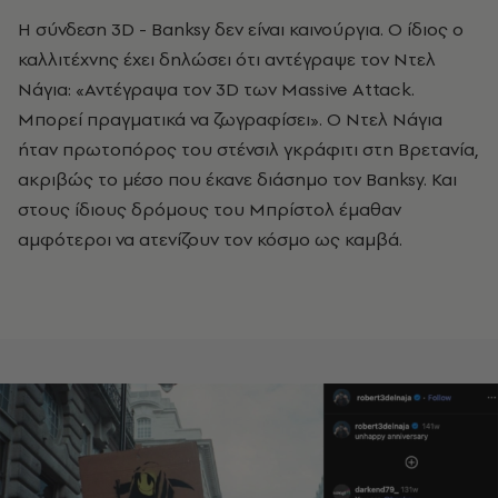
Η σύνδεση 3D - Banksy δεν είναι καινούργια. Ο ίδιος ο
καλλιτέχνης έχει δηλώσει ότι αντέγραψε τον Ντελ
Νάγια: «Αντέγραψα τον 3D των Massive Attack.
Μπορεί πραγματικά να ζωγραφίσει». Ο Ντελ Νάγια
ήταν πρωτοπόρος του στένσιλ γκράφιτι στη Βρετανία,
ακριβώς το μέσο που έκανε διάσημο τον Banksy. Και
στους ίδιους δρόμους του Μπρίστολ έμαθαν
αμφότεροι να ατενίζουν τον κόσμο ως καμβά.