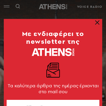
VOICE RADIO
Mε ενδιαφέρει το
newsletter της
Tα καλύτερα άρθρα της ημέρας έρχονται
στο mail σου