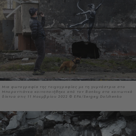
Μια φωτογραφία της τοιχογραφίας με τη γυμνάστρια στο
Μποροντιάνκα κοινοποιήθηκε από τον Banksy στα κοινωνικά
δίκτυα στις 11 Νοεμβρίου 2022 © EPA/Sergey Dolzhenko