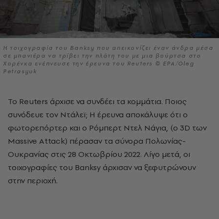
Η τοιχογραφία του Banksy που απεικονίζει έναν άνδρα μέσα
σε μπανιέρα να τρίβει την πλάτη του με μια βούρτσα στο
Χορένκα ενέπνευσε την έρευνα του Reuters © EPA/Oleg
Petrasyuk
Το Reuters άρχισε να συνδέει τα κομμάτια. Ποιος
συνόδευε τον Ντάλεϊ; Η έρευνα αποκάλυψε ότι ο
φωτορεπόρτερ και ο Ρόμπερτ Ντελ Νάγια, (ο 3D των
Massive Attack) πέρασαν τα σύνορα Πολωνίας-
Ουκρανίας στις 28 Οκτωβρίου 2022. Λίγο μετά, οι
τοιχογραφίες του Banksy άρχισαν να ξεφυτρώνουν
στην περιοχή.