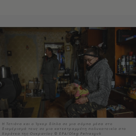
Η Τετιάνα και ο Ίγκορ δίπλα σε μια σόμπα μέσα στο
διαμέρισμά τους σε μια κατεστραμμένη πολυκατοικία στο
Χορένκα της Ουκρανίας © EPA/Oleg Petrasyuk