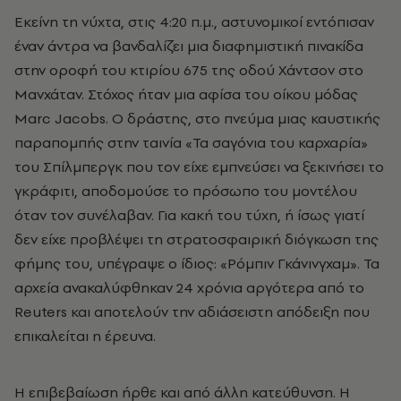
Εκείνη τη νύχτα, στις 4:20 π.μ., αστυνομικοί εντόπισαν
έναν άντρα να βανδαλίζει μια διαφημιστική πινακίδα
στην οροφή του κτιρίου 675 της οδού Χάντσον στο
Μανχάταν. Στόχος ήταν μια αφίσα του οίκου μόδας
Marc Jacobs. Ο δράστης, στo πνεύμα μιας καυστικής
παραπομπής στην ταινία «Τα σαγόνια του καρχαρία»
του Σπίλμπεργκ που τον είχε εμπνεύσει να ξεκινήσει το
γκράφιτι, αποδομούσε το πρόσωπο του μοντέλου
όταν τον συνέλαβαν. Για κακή του τύχη, ή ίσως γιατί
δεν είχε προβλέψει τη στρατοσφαιρική διόγκωση της
φήμης του, υπέγραψε ο ίδιος: «Ρόμπιν Γκάνινγχαμ». Τα
αρχεία ανακαλύφθηκαν 24 χρόνια αργότερα από το
Reuters και αποτελούν την αδιάσειστη απόδειξη που
επικαλείται η έρευνα.
Η επιβεβαίωση ήρθε και από άλλη κατεύθυνση. Η