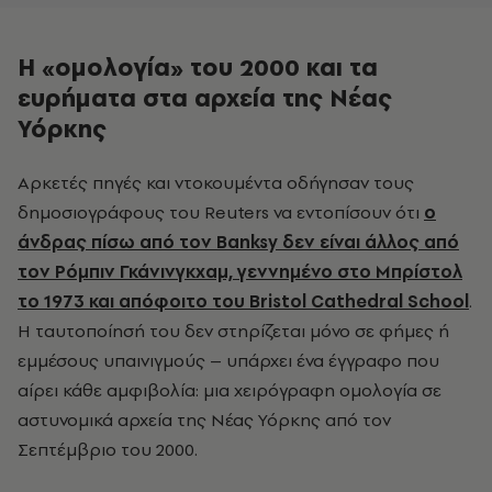
Η «ομολογία» του 2000 και τα
ευρήματα στα αρχεία της Νέας
Υόρκης
Αρκετές πηγές και ντοκουμέντα οδήγησαν τους
δημοσιογράφους του Reuters να εντοπίσουν ότι
ο
άνδρας πίσω από τον Banksy δεν είναι άλλος από
τον Ρόμπιν Γκάνινγκχαμ, γεννημένο στο Μπρίστολ
το 1973 και απόφοιτο του Bristol Cathedral School
.
Η ταυτοποίησή του δεν στηρίζεται μόνο σε φήμες ή
εμμέσους υπαινιγμούς – υπάρχει ένα έγγραφο που
αίρει κάθε αμφιβολία: μια χειρόγραφη ομολογία σε
αστυνομικά αρχεία της Νέας Υόρκης από τον
Σεπτέμβριο του 2000.