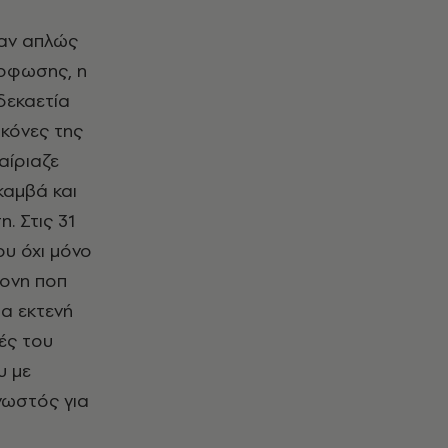
ταν απλώς
όρφωσης, η
δεκαετία
ικόνες της
αίριαζε
καμβά και
. Στις 31
ου όχι μόνο
ρονη ποπ
ια εκτενή
ές του
υ με
νωστός για