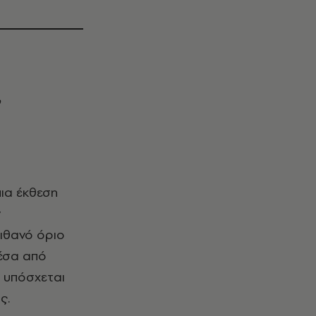
,
ν
ιθανό όριο
μέσα από
υ υπόσχεται
ς.