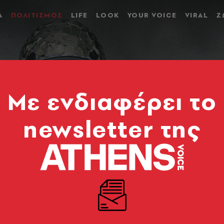
Α
ΠΟΛΙΤΙΣΜΟΣ
LIFE
LOOK
YOUR VOICE
VIRAL
Ζ
Mε ενδιαφέρει το
newsletter της