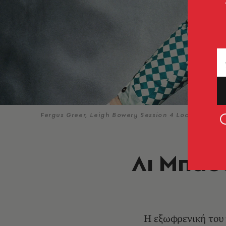
Fergus Greer, Leigh Bowery Session 4 Look 17 Augu
Λι Μπάο
Η εξωφρενική του 