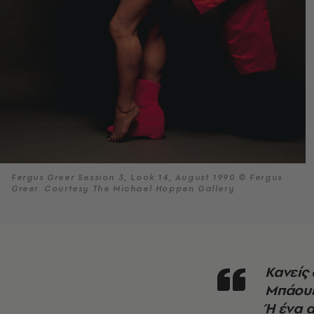
Fergus Greer Session 3, Look 14, August 1990 © Fergus
Greer. Courtesy The Michael Hoppen Gallery
Κανείς δεν μπόρεσε να αποφασίσει τι ακριβώς ήταν ο
Μπάουε
Ή ένα 