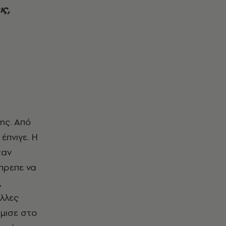
ς,
έπνιγε. Η
ταν
πρεπε να
,
άλλες
όμισε στο