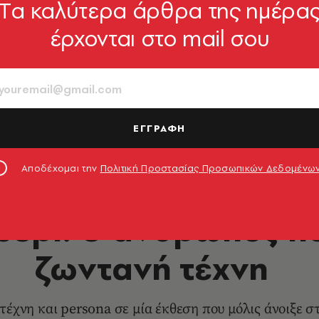
Tα καλύτερα άρθρα της ημέρα
έρχονται στο mail σου
ΕΓΓΡΑΦΗ
st 1991 ©Fergus Greer. Courtesy Michael Hoppen Gallery
Αποδέχομαι την
Πολιτική Προστασίας Προσωπικών Δεδομένω
ΕΙΚΑΣΤΙΚΑ
υερι: Ο άνθρωπος πο
ζωντανή τέχνη
τέχνη και persona σε μία έκθεση που μόλις άνοιξε 