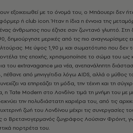
χουν εξοικειωθεί με το όνομά του, ο Μπάουερι δεν ή
ρφόρμερ ή
club
icon
. Ήταν η ίδια η έννοια της μεταμ
ι, ένας άνθρωπος που έζησε σαν ζωντανό γλυπτό. Στη 
’90, δημιούργησε μερικές από τις πιο αναγνωρίσιμες ε
λτούρας. Με ύψος 1,90 μ. και σωματότυπο που δεν τ
οντέλα της εποχής, χρησιμοποίησε το σώμα του ως 
οια του
extravagance
μια νέα, ανεπανάληπτη διάσταση
, πέθανε από μηνιγγίτιδα λόγω
AIDS
, αλλά ο μύθος τ
συνεχίζει να επηρεάζει τη μόδα, την τέχνη και τη σύγχ
α, η
Tate
Modern
στο Λονδίνο τιμά τη μνήμη του με μ
εικνύει την πολυδιάστατη καριέρα του, από τις αρχικ
υχτερινή ζωή του Λονδίνου μέχρι τις συνεργασίες το
ως ο Βρετανογερμανός ζωγράφος Λούσιαν Φρόιντ, γ
στικά πορτρέτα του.