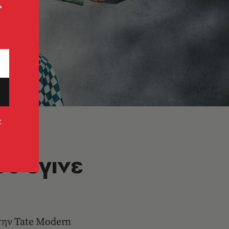
ς
ν
υ έγινε
στην Tate Modern