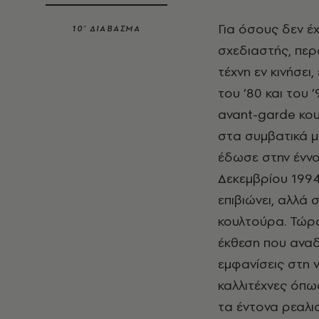
Για όσους δεν έ
10’ ΔΙΑΒΑΣΜΑ
σχεδιαστής, πε
τέχνη εν κινήσε
του ’80 και του 
avant
-
garde
κου
στα συμβατικά μ
έδωσε στην ένν
Δεκεμβρίου 1994
επιβιώνει, αλλά 
κουλτούρα. Τώρ
έκθεση που αναδ
εμφανίσεις στη ν
καλλιτέχνες όπ
τα έντονα ρεαλι