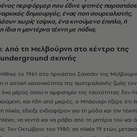
ένος περφόρμερ που έδινε φτηνές παραστάσει
ναρχικός δημιουργός, ένας ποπ σουρεαλιστής,
όουν χωρίς τσίρκο, ένα κινούμενο έπιπλο, ή
 ίδια η μοντέρνα τέχνη με πόδια;
: Από τη Μελβούρνη στο κέντρο της
underground
σκηνής
τι η αστική κανονικότητα της αυστραλιανής ζωής τον 
ένα μέρος όπου η αμφισημία της ταυτότητας δεν ή
ούμενη, και ήδη από μικρός, ο Μπάουερι ήξερε ότι έ
ή ηλικία, έδειξε ενδιαφέρον για τη μόδα και την τέχνη
λέκει, να κεντά και να ράβει από τη μητέρα του και 
ίς. Τον Οκτώβριο του 1980, σε ηλικία 19 ετών, μετακ