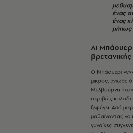
μεθυσμ
ένας α
ένας κλ
μήπως η
Λι Μπάουερι
βρετανικής
Ο Μπάουερι γεννήθηκε το 1961 στο προάστιο Σανσάιν της Μελβούρνης. Από
μικρός, ένιωθε ό
Μελβούρνη ήταν 
ακριβώς καλοδεχ
ξεφύγει. Από μικρ
μαθαίνοντας να π
γυναίκες συγγενε