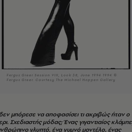
Fergus Greer Session VIII, Look 38, June 1994 1994 ©
Fergus Greer. Courtesy The Michael Hoppen Gallery
ρι. Σχεδιαστής μόδας; Ένας γιγαντιαίος κλάμπε
ανθρώπινο γλυπτό, ένα γυμνό μοντέλο, ένας