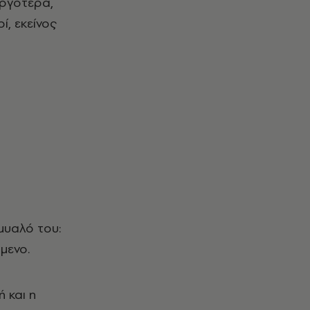
αργότερα,
ί, εκείνος
μυαλό του:
μενο.
 και η