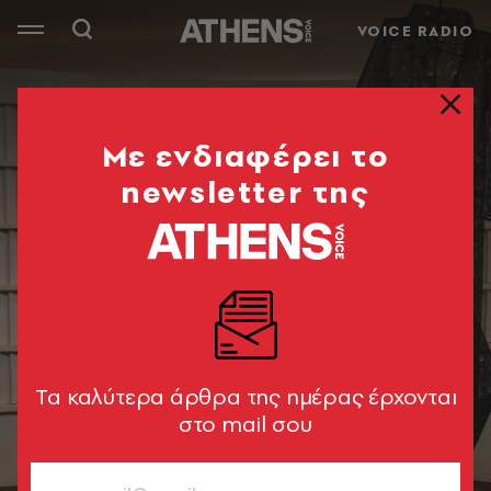
VOICE RADIO
Mε ενδιαφέρει το
newsletter της
Tα καλύτερα άρθρα της ημέρας έρχονται
στο mail σου