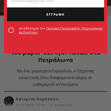
ΕΓΓΡΑΦΗ
© Νικήτας Κακάκης
Αποδέχομαι την
Πολιτική Προστασίας Προσωπικών
Δεδομένων
ΕΙΚΑΣΤΙΚΑ
Στρατής Ταυλαρίδης: Η τεχνική
του paper-cut «γεννιέται» στα
Πετράλωνα
Με ένα χειρουργικό εργαλείο, ο 33χρονος
εικαστικός δίνει διαφορετικό νόημα σε
καθημερινά αντικείμενα
Κατερίνα Καμπόσου
27.01.2024, 13:06
3’ ΔΙΑΒΑΣΜΑ