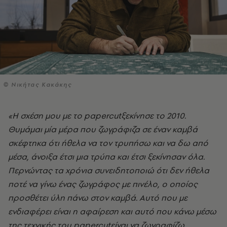
© Νικήτας Κακάκης
«Η σχέση μου με το
papercut
ξεκίνησε το 2010.
Θυμάμαι μία μέρα που ζωγράφιζα σε έναν καμβά
σκέφτηκα ότι ήθελα να τον τρυπήσω και να δω από
μέσα, άνοιξα έτσι μια τρύπα και έτσι ξεκίνησαν όλα.
Περνώντας τα χρόνια συνειδητοποιώ ότι δεν ήθελα
ποτέ να γίνω ένας ζωγράφος με πινέλο, ο οποίος
προσθέτει ύλη πάνω στον καμβά. Αυτό που με
ενδιαφέρει είναι η αφαίρεση και αυτό που κάνω μέσω
της τεχνικής του
papercut
είναι να ζωγραφίζω