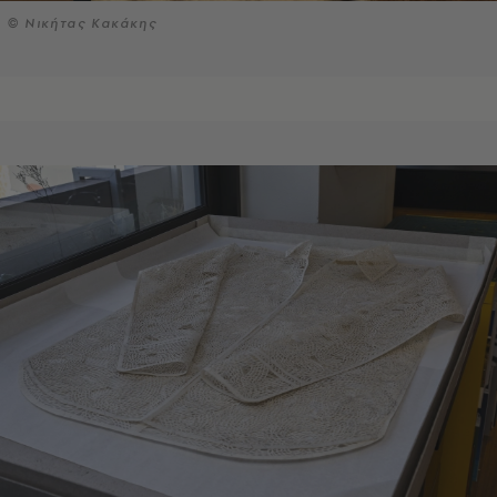
© Νικήτας Κακάκης