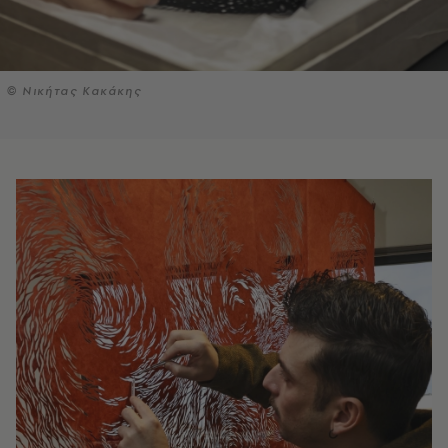
© Νικήτας Κακάκης