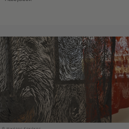
© Νικήτας Κακάκης