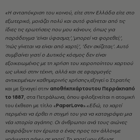
«Η ανταπόκριση του κοινού, είτε στην Ελλάδα είτε στο
εξωτερικό, μοιάζει πολύ και αυτό φαίνεται από τις
ίδιες τις ερωτήσεις που μου κάνουν, όπως για
παράδειγμα ‘είναι ύφασμα;’,‘μπορεί να φορεθεί;’,
‘πώς γίνεται να είναι από χαρτί;’, ‘δεν σκίζεται;’. Αυτό
συμβαίνει γιατί ο Δυτικός κόσμος δεν είναι
εξοικειωμένος με τη χρήση του χειροποίητου χαρτιού
ως υλικό στην τέχνη, αλλά και σε εφαρμογές
αντικειμένων καθημερινής χρήσης»,
εξηγεί ο Στρατής
και με ξεναγεί στην
αποθήκηχάρτουτου Περράκηαπό
το 1887
, στα Πετράλωνα, όπου φιλοξενείται η ατομική
του έκθεση με τίτλο «
PaperLove
».«
Εδώ, το χαρτί
περιμένει να έρθει η στιγμή του για να καταγράψει μια
νέα ιστορία αγάπης. Οι άνθρωποι ανά τους αιώνες
εκφράζουν τον έρωτα ο ένας προς τον άλλονμε
γράμματα πάνω σε χαρτί. Το χαρτί μου έδωσε