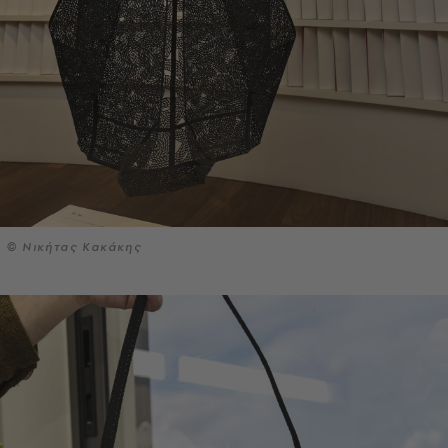
© Νικήτας Κακάκης