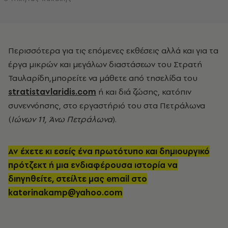
Περισσότερα για τις επόμενες εκθέσεις αλλά και για τα
έργα μικρών και μεγάλων διαστάσεων του Στρατή
Ταυλαρίδη,μπορείτε να μάθετε από τησελίδα του
stratistavlaridis.com
ή και διά ζώσης, κατόπιν
συνεννόησης, στο εργαστήριό του στα Πετράλωνα
(
Ιώνων 11, Άνω Πετράλωνα
).
Αν έχετε κι εσείς ένα πρωτότυπο και δημιουργικό
πρότζεκτ ή μια ενδιαφέρουσα ιστορία να
διηγηθείτε, στείλτε μας email στο
katerinakamp@yahoo.com