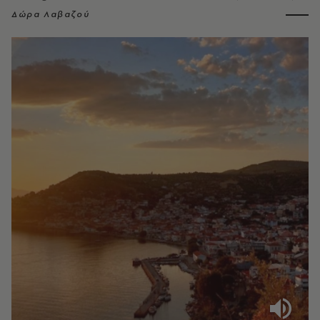
Δώρα Λαβαζού