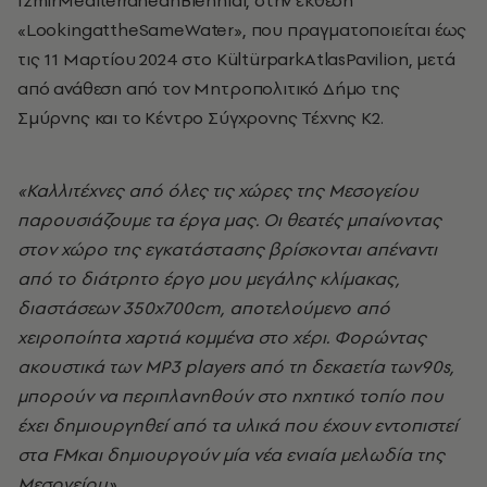
IzmirMediterraneanBiennial, στην έκθεση
«LookingattheSameWater», που πραγματοποιείται έως
τις 11 Μαρτίου 2024 στο KültürparkAtlasPavilion, μετά
από ανάθεση από τον Μητροπολιτικό Δήμο της
Σμύρνης και το Κέντρο Σύγχρονης Τέχνης K2.
«Καλλιτέχνες από όλες τις χώρες της Μεσογείου
παρουσιάζουμε τα έργα μας. Οι θεατές μπαίνοντας
στον χώρο της εγκατάστασης βρίσκονται απέναντι
από το διάτρητο έργο μου μεγάλης κλίμακας,
διαστάσεων 350
x
700
cm
, αποτελούμενο από
χειροποίητα χαρτιά κομμένα στο χέρι. Φορώντας
ακουστικά των
MP
3
players
από τη δεκαετία των90
s
,
μπορούν να περιπλανηθούν στο ηχητικό τοπίο που
έχει δημιουργηθεί από τα υλικά που έχουν εντοπιστεί
στα
FM
και δημιουργούν μία νέα ενιαία μελωδία της
Μεσογείου».