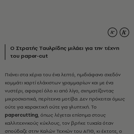
Ο Στρατής Ταυλρίδης μιλάει για την τέχνη
του paper-cut
Πιάνει στα χέρια του ένα λεπτό, ημιδιάφανο σχεδόν
κομμάτι χαρτί ελάχιστων γραμμαρίων και με ένα
νυστέρι, αφαιρεί όλο κι από λίγο, σχηματίζοντας
μικροσκοπικά, περίτεχνα μοτίβα. Δεν πρόκειται όμως
ούτε για χαρακτική ούτε για γλυπτική. Το
papercutting
, όπως λέγεται επίσημα στους
καλλιτεχνικούς κύκλους, τον βρήκε τυχαία όταν
σπούδαζε στην Καλών Τεχνών του ΑΠΘ, κι έκτοτε, ο