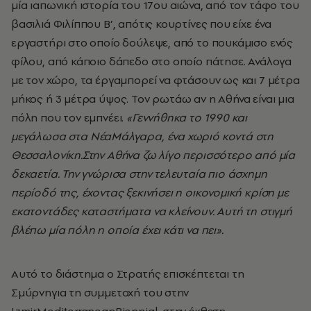
μία ιαπωνική ιστορία του 17ου αιώνα, από τον τάφο του
βασιλιά Φιλίππου Β’, απότις κουρτίνες που είχε ένα
εργαστήρι στο οποίο δούλεψε, από το πουκάμισο ενός
φίλου, από κάποιο δάπεδο στο οποίο πάτησε. Ανάλογα
με τον χώρο, τα έργαμπορεί να φτάσουν ως και 7 μέτρα
μήκος ή 3 μέτρα ύψος. Τον ρωτάω αν η Αθήνα είναι μια
πόλη που τον εμπνέει.
«Γεννήθηκα το 1990 και
μεγάλωσα στα
N
έαΜάλγαρα, ένα χωριό κοντά στη
Θεσσαλονίκη.Στην Αθήνα ζω λίγο περισσότερο από μία
δεκαετία. Την γνώρισα στην τελευταία πιο άσχημη
περίοδό της, έχοντας ξεκινήσει η οικονομική κρίση με
εκατοντάδες καταστήματα να κλείνουν. Αυτή τη στιγμή
βλέπω μία πόλη η οποία έχει κάτι να πει».
Αυτό το διάστημα ο Στρατής επισκέπτεται τη
Σμύρνηγια τη συμμετοχή του στην