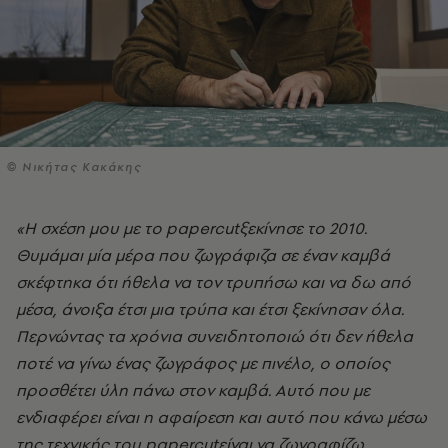
© Νικήτας Κακάκης
«Η σχέση μου με το
papercut
ξεκίνησε το 2010.
Θυμάμαι μία μέρα που ζωγράφιζα σε έναν καμβά
σκέφτηκα ότι ήθελα να τον τρυπήσω και να δω από
μέσα, άνοιξα έτσι μια τρύπα και έτσι ξεκίνησαν όλα.
Περνώντας τα χρόνια συνειδητοποιώ ότι δεν ήθελα
ποτέ να γίνω ένας ζωγράφος με πινέλο, ο οποίος
προσθέτει ύλη πάνω στον καμβά. Αυτό που με
ενδιαφέρει είναι η αφαίρεση και αυτό που κάνω μέσω
της τεχνικής του
papercut
είναι να ζωγραφίζω