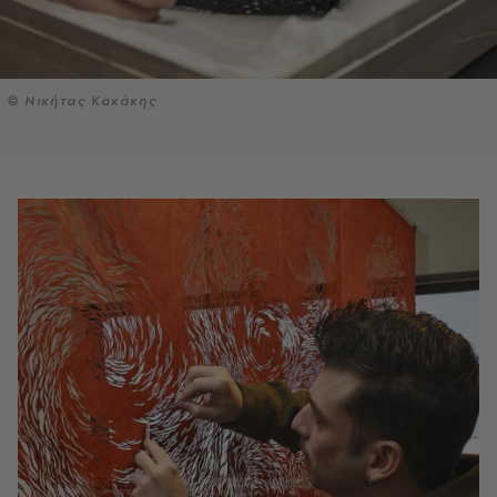
© Νικήτας Κακάκης