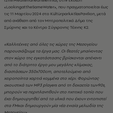
IzmirMediterraneanBiennial, στην έκθεση
«LookingattheSameWater», που πραγματοποιείται έως
τις 11 Μαρτίου 2024 στο KültürparkAtlasPavilion, μετά
από ανάθεση από τον Μητροπολιτικό Δήμο της
Σμύρνης και το Κέντρο Σύγχρονης Τέχνης K2.
«Καλλιτέχνες από όλες τις χώρες της Μεσογείου
παρουσιάζουμε τα έργα μας. Οι θεατές μπαίνοντας
στον χώρο της εγκατάστασης βρίσκονται απέναντι
από το διάτρητο έργο μου μεγάλης κλίμακας,
διαστάσεων 350
x
700
cm
, αποτελούμενο από
χειροποίητα χαρτιά κομμένα στο χέρι. Φορώντας
ακουστικά των
MP
3
players
από τη δεκαετία των90
s
,
μπορούν να περιπλανηθούν στο ηχητικό τοπίο που
έχει δημιουργηθεί από τα υλικά που έχουν εντοπιστεί
στα
FM
και δημιουργούν μία νέα ενιαία μελωδία της
Μεσογείου».