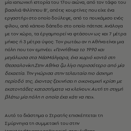
μία ιαπωνική ιστορία του 17ου αιώνα, από τον τάφο του
βασιλιά Φιλίππου Β’, απότις κουρτίνες που είχε ένα
εργαστήρι στο οποίο δούλεψε, από το πουκάμισο ενός
φίλου, από κάποιο δάπεδο στο οποίο πάτησε. Ανάλογα
με τον χώρο, τα έργαμπορεί να φτάσουν ως και 7 μέτρα
μήκος ή 3 μέτρα ύψος. Τον ρωτάω αν η Αθήνα είναι μια
πόλη που τον εμπνέει.
«Γεννήθηκα το 1990 και
μεγάλωσα στα
N
έαΜάλγαρα, ένα χωριό κοντά στη
Θεσσαλονίκη.Στην Αθήνα ζω λίγο περισσότερο από μία
δεκαετία. Την γνώρισα στην τελευταία πιο άσχημη
περίοδό της, έχοντας ξεκινήσει η οικονομική κρίση με
εκατοντάδες καταστήματα να κλείνουν. Αυτή τη στιγμή
βλέπω μία πόλη η οποία έχει κάτι να πει».
Αυτό το διάστημα ο Στρατής επισκέπτεται τη
Σμύρνηγια τη συμμετοχή του στην