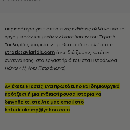
Περισσότερα για τις επόμενες εκθέσεις αλλά και για τα
έργα μικρών και μεγάλων διαστάσεων του Στρατή
Ταυλαρίδη,μπορείτε να μάθετε από τησελίδα του
stratistavlaridis.com
ή και διά ζώσης, κατόπιν
συνεννόησης, στο εργαστήριό του στα Πετράλωνα
(
Ιώνων 11, Άνω Πετράλωνα
).
Αν έχετε κι εσείς ένα πρωτότυπο και δημιουργικό
πρότζεκτ ή μια ενδιαφέρουσα ιστορία να
διηγηθείτε, στείλτε μας email στο
katerinakamp@yahoo.com