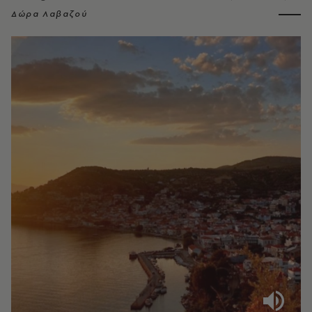
Δώρα Λαβαζού