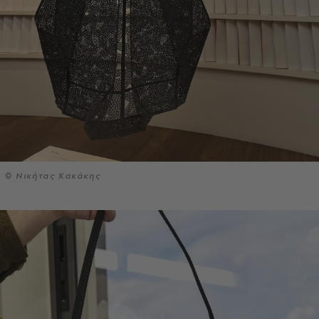
© Νικήτας Κακάκης