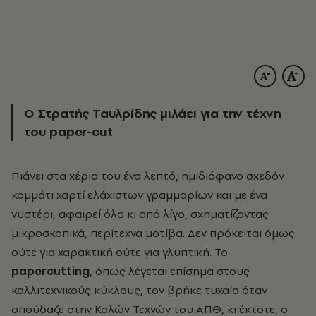
Ο Στρατής Ταυλρίδης μιλάει για την τέχνη
του paper-cut
Πιάνει στα χέρια του ένα λεπτό, ημιδιάφανο σχεδόν
κομμάτι χαρτί ελάχιστων γραμμαρίων και με ένα
νυστέρι, αφαιρεί όλο κι από λίγο, σχηματίζοντας
μικροσκοπικά, περίτεχνα μοτίβα. Δεν πρόκειται όμως
ούτε για χαρακτική ούτε για γλυπτική. Το
papercutting
, όπως λέγεται επίσημα στους
καλλιτεχνικούς κύκλους, τον βρήκε τυχαία όταν
σπούδαζε στην Καλών Τεχνών του ΑΠΘ, κι έκτοτε, ο