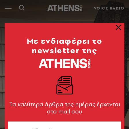
VOICE RADIO
Mε ενδιαφέρει το
newsletter της
Tα καλύτερα άρθρα της ημέρας έρχονται
στο mail σου