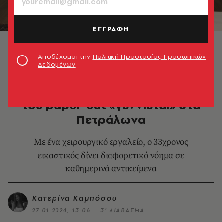
ΕΓΓΡΑΦΗ
© Νικήτας Κακάκης
Αποδέχομαι την
Πολιτική Προστασίας Προσωπικών
Δεδομένων
ΕΙΚΑΣΤΙΚΑ
Στρατής Ταυλαρίδης: Η τεχνική
του paper-cut «γεννιέται» στα
Πετράλωνα
Με ένα χειρουργικό εργαλείο, ο 33χρονος
εικαστικός δίνει διαφορετικό νόημα σε
καθημερινά αντικείμενα
Κατερίνα Καμπόσου
27.01.2024, 13:06
3’ ΔΙΑΒΑΣΜΑ