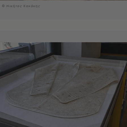
© Νικήτας Κακάκης