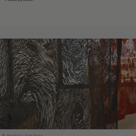
© Νικήτας Κακάκης