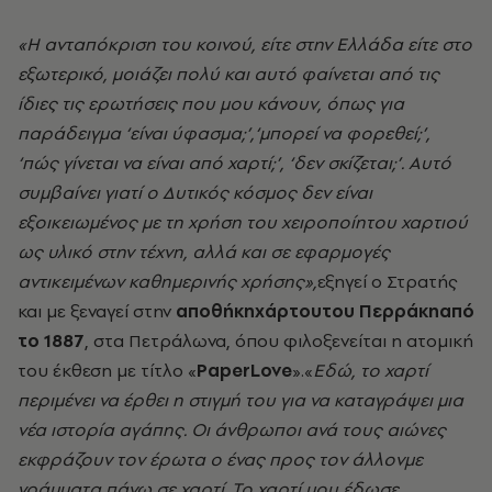
«Η ανταπόκριση του κοινού, είτε στην Ελλάδα είτε στο
εξωτερικό, μοιάζει πολύ και αυτό φαίνεται από τις
ίδιες τις ερωτήσεις που μου κάνουν, όπως για
παράδειγμα ‘είναι ύφασμα;’,‘μπορεί να φορεθεί;’,
‘πώς γίνεται να είναι από χαρτί;’, ‘δεν σκίζεται;’. Αυτό
συμβαίνει γιατί ο Δυτικός κόσμος δεν είναι
εξοικειωμένος με τη χρήση του χειροποίητου χαρτιού
ως υλικό στην τέχνη, αλλά και σε εφαρμογές
αντικειμένων καθημερινής χρήσης»,
εξηγεί ο Στρατής
και με ξεναγεί στην
αποθήκηχάρτουτου Περράκηαπό
το 1887
, στα Πετράλωνα, όπου φιλοξενείται η ατομική
του έκθεση με τίτλο «
PaperLove
».«
Εδώ, το χαρτί
περιμένει να έρθει η στιγμή του για να καταγράψει μια
νέα ιστορία αγάπης. Οι άνθρωποι ανά τους αιώνες
εκφράζουν τον έρωτα ο ένας προς τον άλλονμε
γράμματα πάνω σε χαρτί. Το χαρτί μου έδωσε